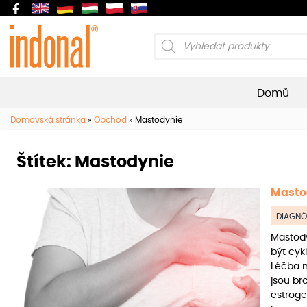
Products
search
Domů
Domovská stránka
»
Obchod
»
Mastodynie
Štítek:
Mastodynie
Masto
DIAGNÓ
Mastody
být cyk
Léčba m
jsou br
estroge