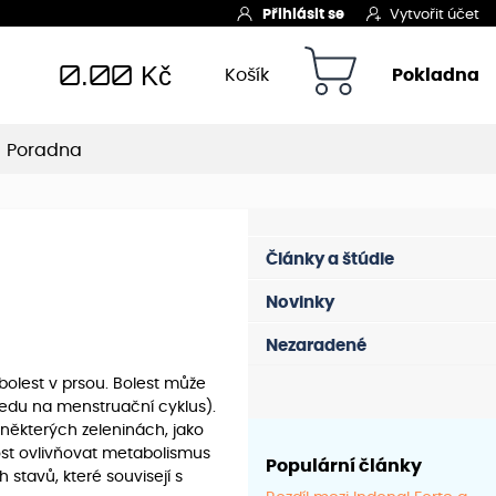
Přihlásit se
Vytvořit účet
0.00
Kč
Košík
Pokladna
Poradna
Články a štúdie
Novinky
Nezaradené
bolest v prsou. Bolest může
edu na menstruační cyklus).
 některých zeleninách, jako
ost ovlivňovat metabolismus
Populární články
 stavů, které souvisejí s