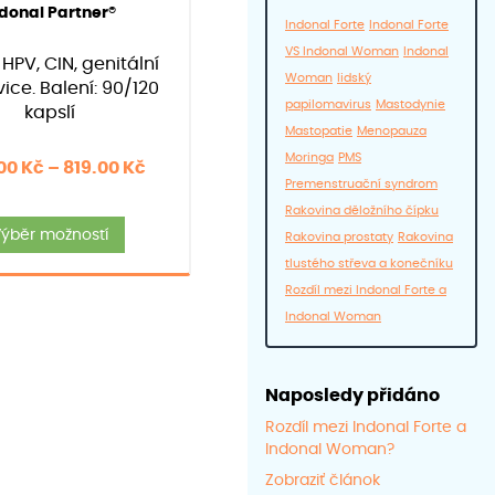
odnocení:
40
)
donal Partner®
5.00
Indonal Forte
Indonal Forte
z 5 na
základě
VS Indonal Woman
Indonal
: HPV, CIN, genitální
hodnocení
Woman
lidský
zákazníků
ice. Balení: 90/120
papilomavirus
Mastodynie
kapslí
Mastopatie
Menopauza
Moringa
PMS
Rozpětí
.00
Kč
–
819.00
Kč
Premenstruační syndrom
cen:
Rakovina děložního čípku
Tento
719.00 Kč
ýběr možností
Rakovina prostaty
Rakovina
produkt
až
tlustého střeva a konečníku
má
819.00 Kč
Rozdíl mezi Indonal Forte a
více
Indonal Woman
variant.
Možnosti
lze
Naposledy přidáno
vybrat
Rozdíl mezi Indonal Forte a
na
Indonal Woman?
stránce
Zobraziť článok