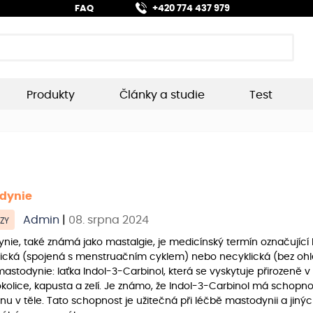
FAQ
+420 774 437 979
Produkty
Články a studie
Test
dynie
Admin
|
08. srpna 2024
ZY
nie, také známá jako mastalgie, je medicínský termín označující 
lická (spojená s menstruačním cyklem) nebo necyklická (bez ohl
astodynie: laťka Indol-3-Carbinol, která se vyskytuje přirozeně v
okolice, kapusta a zelí. Je známo, že Indol-3-Carbinol má schopn
nu v těle. Tato schopnost je užitečná při léčbě mastodynii a jiných