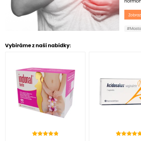
hormon
Zobraz
#Masto
Vybíráme z naší nabídky:
136
Hodnoceno
22
Hodnoceno