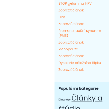
produktu
STOP gelům na HPV
Zobraziť článok
HPV
Zobraziť článok
Premenstruační syndrom
(PMS)
Zobraziť článok
Menopauza
Zobraziť článok
Dysplazie děložního čípku
Zobraziť článok
Populární kategorie
Články a
Diagnózy
štúdie