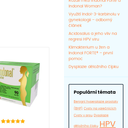
Rozdíl mezi Indonal Forte a
Indonal Woman?
Využití Indol-3-karbinolu v
gynekologii – odborný
článek
Acidosalus a jeho vliv na
regresi HPV viru
Klimakterium u žen a
Indonal FORTE® – první
pomoc
Dysplazie děložního čípku
Populární témata
Benigní hyperplazie prostaty
(BHP)
Cysty na vaječnících
Cysty v prsu
Dysplazie
HPV
děložního čípku
40
Hodnoceno