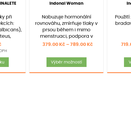
22
)
(Hodnocení:
88
)
(H
INALETE
Indonal Woman
In
4.97
z 5 na
základě
ky při
Nabuzuje hormonální
Použití
hodnocení
zákazníků
ekcích:
rovnováhu, zmírňuje tlaky v
bradav
lbicans),
prsou během i mimo
oteus,
menstruaci, podpora v
ní: 7ks
období klimakteria. Balení:
Rozpětí
č
379.00
Kč
–
789.00
Kč
719
30 /90 /120 kapslí
 DPH
cen:
Tento
379.00 Kč
íku
Výběr možností
V
produkt
až
má
789.00 Kč
více
variant.
Možnosti
lze
vybrat
na
stránce