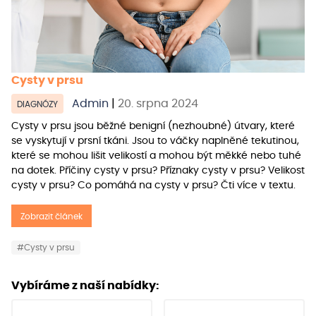
Cysty v prsu
Admin
|
20. srpna 2024
DIAGNÓZY
Cysty v prsu jsou běžné benigní (nezhoubné) útvary, které
se vyskytují v prsní tkáni. Jsou to váčky naplněné tekutinou,
které se mohou lišit velikostí a mohou být měkké nebo tuhé
na dotek. Příčiny cysty v prsu? Příznaky cysty v prsu? Velikost
cysty v prsu? Co pomáhá na cysty v prsu? Čti více v textu.
Zobrazit článek
#Cysty v prsu
Vybíráme z naší nabídky: