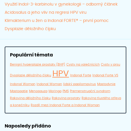
Využití Indol-3-karbinolu v gynekologii – odborný článek
Acidosalus a jeho vliv na regresi HPV viru
Klimakterium u žen a Indonal FORTE® – první pomoc
Dysplazie děložního čípku
Populární témata
Benigní hyperplazie prostaty (BHP)
Cysty na vaječnících
Cysty v prsu
HPV
Dysplazie děložního čípku
Indonal Forte
Indonal Forte VS
Indonal Woman
Indonal Woman
lidský papilomavirus
Mastodynie
Mastopatie
Menopauza
Moringa
PMS
Premenstruační syndrom
Rakovina děložního čípku
Rakovina prostaty
Rakovina tlustého střeva
a konečníku
Rozdíl mezi Indonal Forte a Indonal Woman
Naposledy přidáno