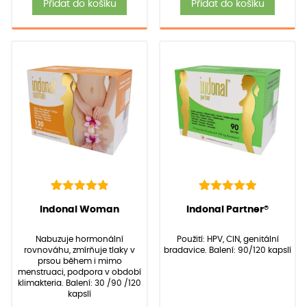
Přidat do košíku
Přidat do košíku
88
Hodnoceno
40
Hodnoceno
(Hodnocení:
88
)
(Hodnocení:
40
)
Indonal Woman
Indonal Partner®
4.97
5.00
z 5 na
z 5 na
základě
základě
Nabuzuje hormonální
Použití: HPV, CIN, genitální
hodnocení
hodnocení
rovnováhu, zmírňuje tlaky v
bradavice. Balení: 90/120 kapslí
zákazníků
zákazníků
prsou během i mimo
menstruaci, podpora v období
klimakteria. Balení: 30 /90 /120
kapslí