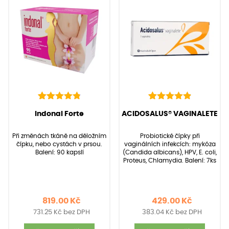
136
Hodnoceno
22
Hodnoceno
(Hodnocení:
136
)
(Hodnocení:
22
)
Indonal Forte
ACIDOSALUS® VAGINALETE
4.90
4.95
z 5 na
z 5 na
základě
základě
Při změnách tkáně na děložním
Probiotické čípky při
hodnocení
hodnocení
čípku, nebo cystách v prsou.
vaginálních infekcích: mykóza
zákazníků
zákazníků
Balení: 90 kapslí
(Candida albicans), HPV, E. coli,
Proteus, Chlamydia. Balení: 7ks
819.00
Kč
429.00
Kč
731.25
Kč
bez DPH
383.04
Kč
bez DPH