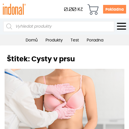
0.00
Kč
Pokladna
Products
search
Domů
Produkty
Test
Poradna
Štítek:
Cysty v prsu