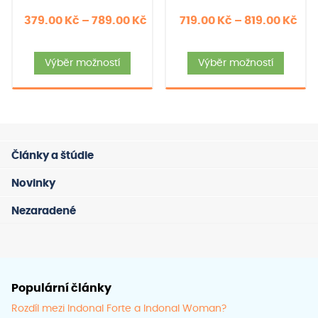
Rozpětí
Roz
379.00
Kč
–
789.00
Kč
719.00
Kč
–
819.00
Kč
cen:
cen
Tento
Tent
379.00 Kč
719
Výběr možností
Výběr možností
produkt
produ
až
až
má
má
789.00 Kč
819
více
více
variant.
varia
Možnosti
Možno
Články a štúdie
lze
lze
vybrat
vybra
Novinky
na
na
Nezaradené
stránce
strán
produktu
prod
Populární články
Rozdíl mezi Indonal Forte a Indonal Woman?