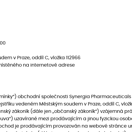
 00
em v Praze, oddíl C, vložka 112966
místěného na internetové adrese
ínky“) obchodní společnosti Synergia Pharmaceuticals s.r
ejstříku vedeném Městským soudem v Praze, oddíl C, vložka
anský zákoník (dále jen „občanský zákoník“) vzájemná práv
va“) uzavírané mezi prodávajícím a jinou fyzickou osobo
obchod je prodávajícím provozován na webové stránce u