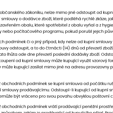
37 občanského zákoníku, nelze mimo jiné odstoupit od kup
 smlouvy o dodávce zboží, které podléhá rychlé zkáze, ja
zavřeném obalu, které spotřebitel z obalu vyňal a z hygi
nebo počítačového programu, pokud porušil jejich půvo
ních podmínek či o jiný případ, kdy nelze od kupní smlouv
uvy odstoupit, a to do čtrnácti (14) dnů od převzetí zbo
í tato lhůta ode dne převzetí poslední dodávky zboží. Od
oupení od kupní smlouvy může kupující využit vzorový fo
ůže kupující zasílat mimo jiné na adresu provozovny pr
5.2 obchodních podmínek se kupní smlouva od počátku ruš
í smlouvy prodávajícímu. Odstoupí-li kupující od kupní 
í nemůže být vráceno pro svou povahu obvyklou poštovní c
.2 obchodních podmínek vrátí prodávající peněžní prostřed