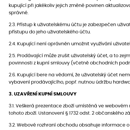
kupující při jakékoliv jejich změně povinen aktualiz
správné.
2.3. Přístup k uživatelskému účtu je zabezpečen uži
přístupu do jeho uživatelského účtu.
2.4. Kupující není oprávněn umožnit využívání uživat
2.5. Prodávající může zrušit uživatelský účet, a to zej
povinnosti z kupní smlouvy (včetně obchodních pod
2.6. Kupující bere na vědomí, že uživatelský účet n
vybavení prodávajícího, popř. nutnou údržbu hardwa
3. UZAVŘENÍ KUPNÍ SMLOUVY
3.1. Veškerá prezentace zboží umístěná ve webovém r
tohoto zboží. Ustanovení § 1732 odst. 2 občanského zá
3.2. Webové rozhraní obchodu obsahuje informace o zbo