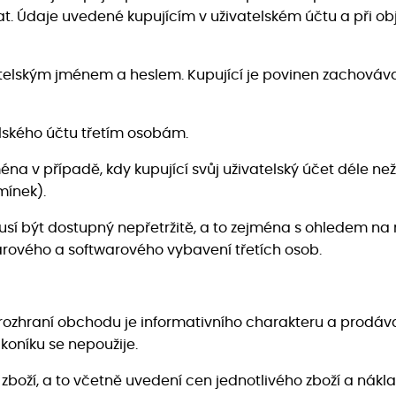
ovat. Údaje uvedené kupujícím v uživatelském účtu a při 
vatelským jménem a heslem. Kupující je povinen zachováv
elského účtu třetím osobám.
ména v případě, kdy kupující svůj uživatelský účet déle než 
mínek).
emusí být dostupný nepřetržitě, a to zejména s ohledem
rového a softwarového vybavení třetích osob.
ozhraní obchodu je informativního charakteru a prodáva
koníku se nepoužije.
ží, a to včetně uvedení cen jednotlivého zboží a nákladů 