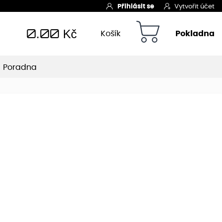
Přihlásit se
Vytvořit účet
0.00
Kč
Košík
Pokladna
Poradna