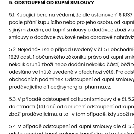
5. ODSTOUPENÍ OD KUPNÍ SMLOUVY
5.1. Kupující bere na vědomí, že dle ustanovení § 18
podle přání kupujícího nebo pro jeho osobu, od kupní
s jiným zbožím, od kupní smlouvy o dodávce zboží v u
smlouvy o dodávce zvukové nebo obrazové nahrávky 
5.2. Nejedná-li se o případ uvedený v čl. 5.1 obchod
1829 odst. 1 občanského zákoníku právo od kupní smlo
několik druhů zboží nebo dodání několika částí, běž
odesláno ve lhůtě uvedené v předchozí větě. Pro odst
obchodních podmínek. Odstoupení od kupní smlouvy m
prodávajícího office@synergia-pharma.cz.
5.3. V případě odstoupení od kupní smlouvy dle čl. 
do čtrnácti (14) dnů od doručení odstoupení od kupn
zboží prodávajícímu, a to i v tom případě, kdy zbož
5.4. V případě odstoupení od kupní smlouvy dle čl. 5