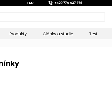
FAQ
+420 774 437 979
Produkty
Články a studie
Test
mínky