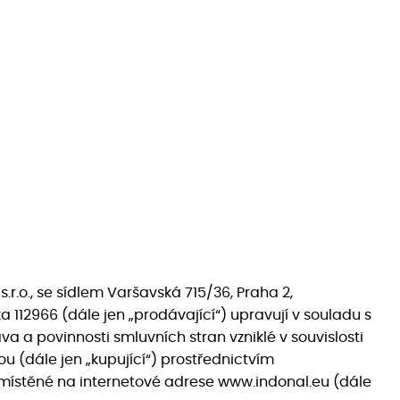
.o., se sídlem Varšavská 715/36, Praha 2,
 112966 (dále jen „prodávající“) upravují v souladu s
a a povinnosti smluvních stran vzniklé v souvislosti
u (dále jen „kupující“) prostřednictvím
místěné na internetové adrese www.indonal.eu (dále