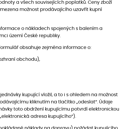
dnoty a všech souvisejících poplatků. Ceny zboží
omezena možnost prodávajícího uzavřít kupní
Informace o nákladech spojených s balením a
mci území České republiky.
 formulář obsahuje zejména informace o:
rozhraní obchodu),
ednávky kupující vložil, a to i s ohledem na možnost
odávajícímu kliknutím na tlačítko „odeslat“. Údaje
vky toto obdržení kupujícímu potvrdí elektronickou
„elektronická adresa kupujícího“).
ředpokládané náklady na dopravu) požádat kupujícího