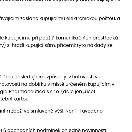
dávajícím zasláno kupujícímu elektronickou poštou, a
klé kupujícímu při použití komunikačních prostředků
y) si hradí kupující sám, přičemž tyto náklady se
ícímu následujícími způsoby: v hotovosti v
v hotovosti na dobírku v místě určeném kupujícím v
a Pharmaceuticals s.r.o. (dále jen „účet
tební kartou.
áním zboží ve smluvené výši. Není-li uvedeno
l. 4.6 obchodních podmínek ohledně povinnosti