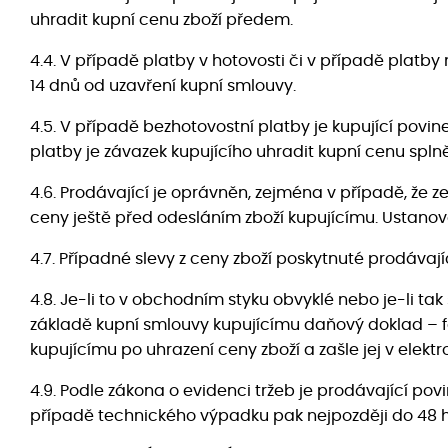
uhradit kupní cenu zboží předem.
4.4. V případě platby v hotovosti či v případě platby
14 dnů od uzavření kupní smlouvy.
4.5. V případě bezhotovostní platby je kupující pov
platby je závazek kupujícího uhradit kupní cenu spl
4.6. Prodávající je oprávněn, zejména v případě, že 
ceny ještě před odesláním zboží kupujícímu. Ustanove
4.7. Případné slevy z ceny zboží poskytnuté prodáva
4.8. Je-li to v obchodním styku obvyklé nebo je-li 
základě kupní smlouvy kupujícímu daňový doklad – fa
kupujícímu po uhrazení ceny zboží a zašle jej v elek
4.9. Podle zákona o evidenci tržeb je prodávající pov
případě technického výpadku pak nejpozději do 48 h