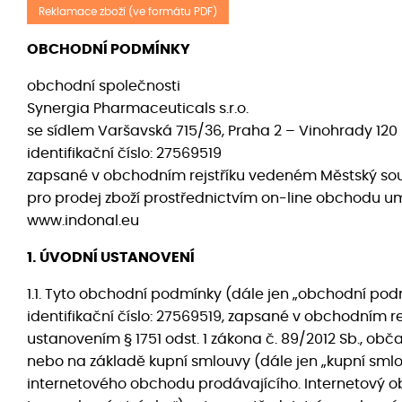
Reklamace zboží (ve formátu PDF)
OBCHODNÍ PODMÍNKY
obchodní společnosti
Synergia Pharmaceuticals s.r.o.
se sídlem Varšavská 715/36, Praha 2 – Vinohrady 120
identifikační číslo: 27569519
zapsané v obchodním rejstříku vedeném Městský soud
pro prodej zboží prostřednictvím on-line obchodu u
www.indonal.eu
1. ÚVODNÍ USTANOVENÍ
1.1. Tyto obchodní podmínky (dále jen „obchodní podm
identifikační číslo: 27569519, zapsané v obchodním r
ustanovením § 1751 odst. 1 zákona č. 89/2012 Sb., obč
nebo na základě kupní smlouvy (dále jen „kupní smlou
internetového obchodu prodávajícího. Internetový 