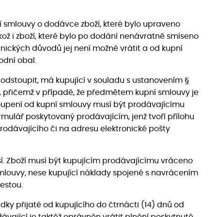
ní smlouvy o dodávce zboží, které bylo upraveno
kož i zboží, které bylo po dodání nenávratně smíseno
enických důvodů jej není možné vrátit a od kupní
dní obal.
y odstoupit, má kupující v souladu s ustanovením §
ží, přičemž v případě, že předmětem kupní smlouvy je
stoupení od kupní smlouvy musí být prodávajícímu
rmulář poskytovaný prodávajícím, jenž tvoří přílohu
odávajícího či na adresu elektronické pošty
í. Zboží musí být kupujícím prodávajícímu vráceno
smlouvy, nese kupující náklady spojené s navrácením
estou.
ky přijaté od kupujícího do čtrnácti (14) dnů od