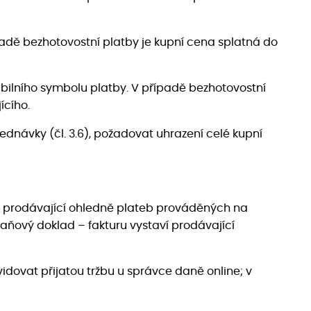
řípadě bezhotovostní platby je kupní cena splatná do
abilního symbolu platby. V případě bezhotovostní
ícího.
ednávky (čl. 3.6), požadovat uhrazení celé kupní
ví prodávající ohledně plateb prováděných na
aňový doklad – fakturu vystaví prodávající
vidovat přijatou tržbu u správce daně online; v