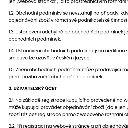
jen „webová stránka“), a to prostřednictvím rozhran
1.2. Obchodní podmínky se nevztahují na případy, kdy
objednávání zboží v rámci své podnikatelské činnos
1.3. Ustanovení odchylná od obchodních podmínek j
obchodních podmínek.
1.4. Ustanovení obchodních podmínek jsou nedílnou 
smlouvu lze uzavřít v českém jazyce.
1.5. Znění obchodních podmínek může prodávající mě
předchozího znění obchodních podmínek.
2. UŽIVATELSKÝ ÚČET
2.1. Na základě registrace kupujícího provedené na w
může kupující provádět objednávání zboží (dále jen 
zboží též bez registrace přímo z webového rozhraní 
2.2. Při registraci na webové stránce a při objednáv