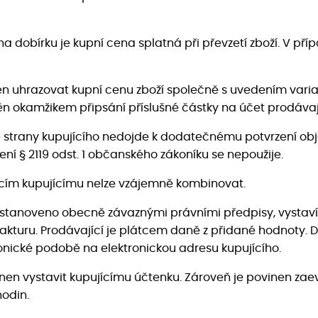
 na dobírku je kupní cena splatná při převzetí zboží. V p
inen uhrazovat kupní cenu zboží společně s uvedením vari
něn okamžikem připsání příslušné částky na účet prodávaj
ze strany kupujícího nedojde k dodatečnému potvrzení obj
ní § 2119 odst. 1 občanského zákoníku se nepoužije.
jícím kupujícímu nelze vzájemně kombinovat.
tak stanoveno obecně závaznými právními předpisy, vysta
kturu. Prodávající je plátcem daně z přidané hodnoty. D
tronické podobě na elektronickou adresu kupujícího.
inen vystavit kupujícímu účtenku. Zároveň je povinen zae
odin.