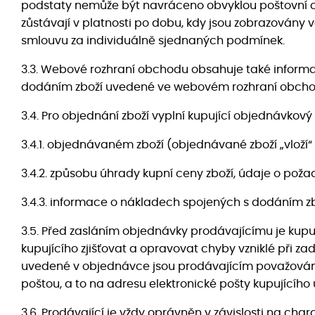
podstaty nemůže být navráceno obvyklou poštovní ce
zůstávají v platnosti po dobu, kdy jsou zobrazován
smlouvu za individuálně sjednaných podmínek.
3.3. Webové rozhraní obchodu obsahuje také inform
dodáním zboží uvedené ve webovém rozhraní obchodu 
3.4. Pro objednání zboží vyplní kupující objednávk
3.4.1. objednávaném zboží (objednávané zboží „vloží
3.4.2. způsobu úhrady kupní ceny zboží, údaje o p
3.4.3. informace o nákladech spojených s dodáním zb
3.5. Před zasláním objednávky prodávajícímu je kupuj
kupujícího zjišťovat a opravovat chyby vzniklé při z
uvedené v objednávce jsou prodávajícím považovány 
poštou, a to na adresu elektronické pošty kupujícího
3.6. Prodávající je vždy oprávněn v závislosti na c