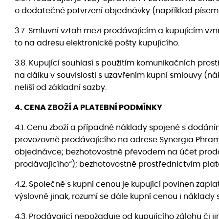
o dodatečné potvrzení objednávky (například písemně
3.7. Smluvní vztah mezi prodávajícím a kupujícím vzn
to na adresu elektronické pošty kupujícího.
3.8. Kupující souhlasí s použitím komunikačních pros
na dálku v souvislosti s uzavřením kupní smlouvy (nák
neliší od základní sazby.
4. CENA ZBOŽÍ A PLATEBNÍ PODMÍNKY
4.1. Cenu zboží a případné náklady spojené s dodáním
provozovně prodávajícího na adrese Synergia Phramaceu
objednávce; bezhotovostně převodem na účet prodáva
prodávajícího“); bezhotovostně prostřednictvím pla
4.2. Společně s kupní cenou je kupující povinen zap
výslovně jinak, rozumí se dále kupní cenou i náklady
4.3. Prodávající nepožaduje od kupujícího zálohu či