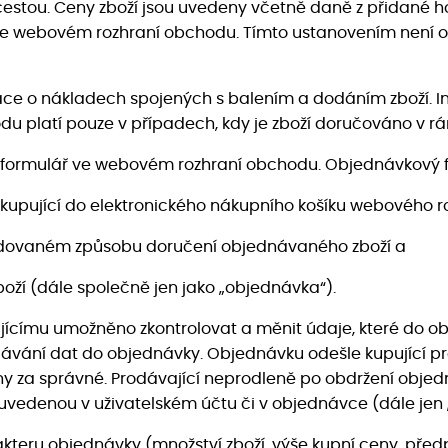
stou. Ceny zboží jsou uvedeny včetně daně z přidané ho
y ve webovém rozhraní obchodu. Tímto ustanovením není 
ace o nákladech spojených s balením a dodáním zboží. 
platí pouze v případech, kdy je zboží doručováno v rá
ový formulář ve webovém rozhraní obchodu. Objednávkový
“ kupující do elektronického nákupního košíku webového 
ožadovaném způsobu doručení objednávaného zboží a
oží (dále společně jen jako „objednávka“).
ícímu umožněno zkontrolovat a měnit údaje, které do obj
adávání dat do objednávky. Objednávku odešle kupující pr
za správné. Prodávající neprodleně po obdržení objedná
 uvedenou v uživatelském účtu či v objednávce (dále jen 
harakteru objednávky (množství zboží, výše kupní ceny, p