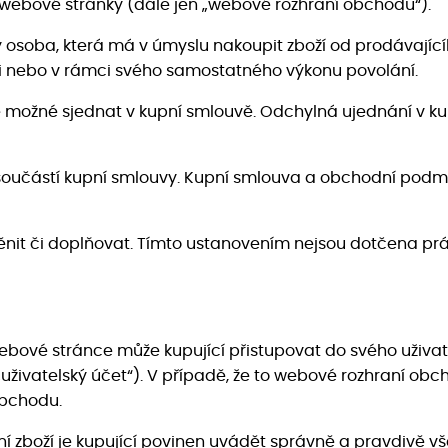
í webové stránky (dále jen „webové rozhraní obchodu“).
 osoba, která má v úmyslu nakoupit zboží od prodávajícíh
ti nebo v rámci svého samostatného výkonu povolání.
e možné sjednat v kupní smlouvě. Odchylná ujednání v k
součástí kupní smlouvy. Kupní smlouva a obchodní podmí
nit či doplňovat. Tímto ustanovením nejsou dotčena práv
ebové stránce může kupující přistupovat do svého uživate
„uživatelský účet“). V případě, že to webové rozhraní o
obchodu.
ání zboží je kupující povinen uvádět správně a pravdivě 