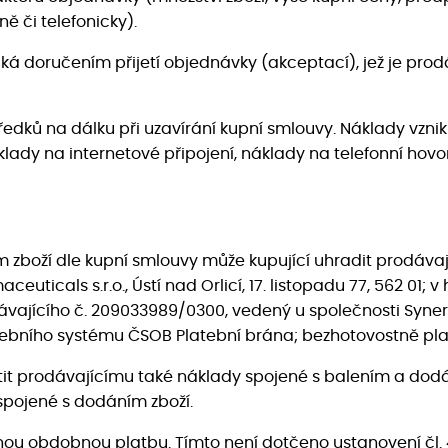
 či telefonicky).
iká doručením přijetí objednávky (akceptací), jež je pro
tředků na dálku při uzavírání kupní smlouvy. Náklady vzni
lady na internetové připojení, náklady na telefonní hovor
 zboží dle kupní smlouvy může kupující uhradit prodávaj
ticals s.r.o., Ústí nad Orlicí, 17. listopadu 77, 562 01; 
jícího č. 209033989/0300, vedený u společnosti Synergi
tebního systému ČSOB Platební brána; bezhotovostně pla
latit prodávajícímu také náklady spojené s balením a dod
 spojené s dodáním zboží.
 jinou obdobnou platbu. Tímto není dotčeno ustanovení č