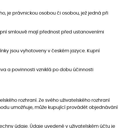
o, je právnickou osobou či osobou, jež jedná při
upní smlouvě mají přednost před ustanoveními
nky jsou vyhotoveny v českém jazyce. Kupní
a a povinnosti vzniklá po dobu účinnosti
lského rozhraní. Ze svého uživatelského rozhraní
bchodu umožňuje, může kupující provádět objednávání
všechny údaje. Údaje uvedené v uživatelském účtu je