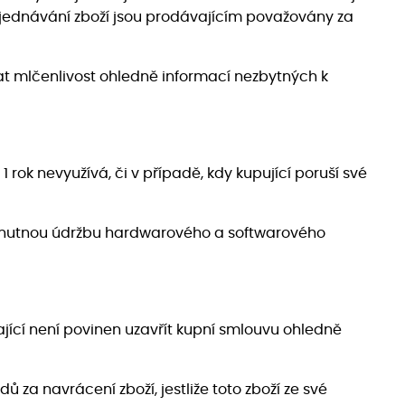
objednávání zboží jsou prodávajícím považovány za
at mlčenlivost ohledně informací nezbytných k
1 rok nevyužívá, či v případě, kdy kupující poruší své
 na nutnou údržbu hardwarového a softwarového
jící není povinen uzavřít kupní smlouvu ohledně
za navrácení zboží, jestliže toto zboží ze své