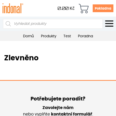
0.00
Kč
Pokladna
Products
search
Domů
Produkty
Test
Poradna
Zlevněno
Potřebujete poradit?
Zavolejte nám
nebo vyplňte
kontaktní formulář
.