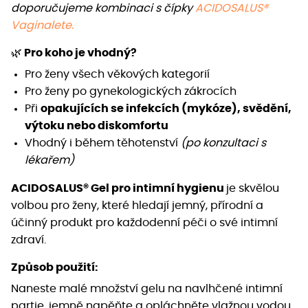
doporučujeme kombinaci s čípky
ACIDOSALUS®
Vaginalete.
🌿
Pro koho je vhodný?
Pro ženy všech věkových kategorií
Pro ženy po gynekologických zákrocích
Při
opakujících se infekcích (mykóze), svědění,
výtoku nebo diskomfortu
Vhodný i během těhotenství
(po konzultaci s
lékařem)
ACIDOSALUS® Gel pro intimní hygienu
je skvělou
volbou pro ženy, které hledají jemný, přírodní a
účinný produkt pro každodenní péči o své intimní
zdraví.
Způsob použití:
Naneste malé množství gelu na navlhčené intimní
partie, jemně napěňte a opláchněte vlažnou vodou.