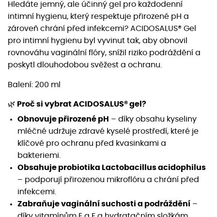
Hledáte jemný, ale účinný gel pro každodenní
intimní hygienu, který respektuje přirozené pH a
zároveň chrání před infekcemi? ACIDOSALUS® Gel
pro intimní hygienu byl vyvinut tak, aby obnovil
rovnováhu vaginální flóry, snížil riziko podráždění a
poskytl dlouhodobou svěžest a ochranu.
Balení: 200 ml
🌿
Proč si vybrat ACIDOSALUS® gel?
Obnovuje přirozené pH
– díky obsahu kyseliny
mléčné udržuje zdravé kyselé prostředí, které je
klíčové pro ochranu před kvasinkami a
bakteriemi.
Obsahuje probiotika Lactobacillus acidophilus
– podporují přirozenou mikroflóru a chrání před
infekcemi.
Zabraňuje vaginální suchosti a podráždění
–
díky vitamínům E a F a hydratačním složkám.