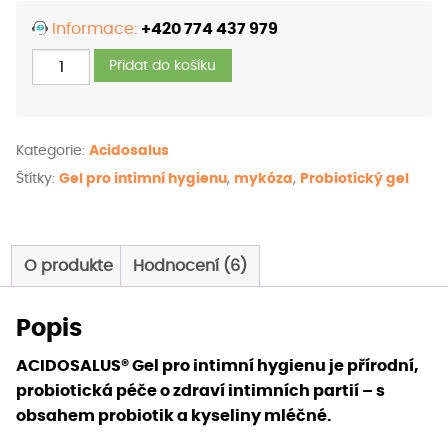
Informace:
+420 774 437 979
ACIDOSALUS®
Přidat do košíku
Gel
pro
intimní
Kategorie:
Acidosalus
hygienu
Štítky:
Gel pro intimní hygienu
,
mykóza
,
Probiotický gel
množství
O produkte
Hodnocení (6)
Popis
ACIDOSALUS® Gel pro intimní hygienu je přírodní,
probiotická péče o zdraví intimních partií – s
obsahem probiotik a kyseliny mléčné.