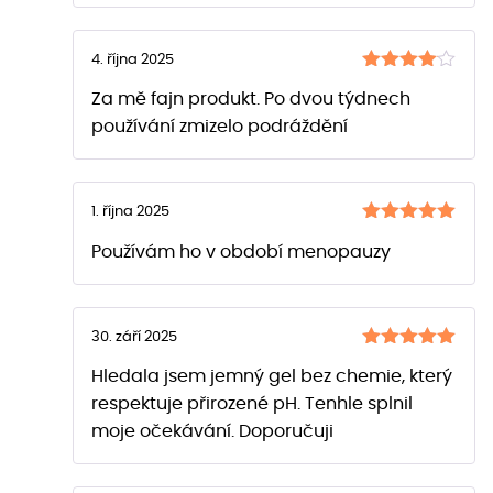
4. října 2025
Hodnocení
Za mě fajn produkt. Po dvou týdnech
z 5
4
používání zmizelo podráždění
1. října 2025
Hodnocení
Používám ho v období menopauzy
z 5
5
30. září 2025
Hodnocení
Hledala jsem jemný gel bez chemie, který
z 5
5
respektuje přirozené pH. Tenhle splnil
moje očekávání. Doporučuji