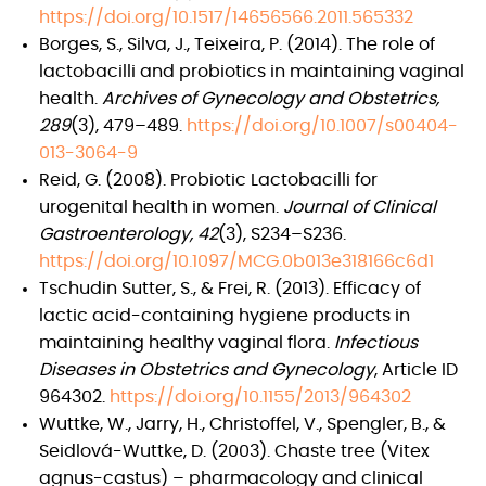
https://doi.org/10.1517/14656566.2011.565332
Borges, S., Silva, J., Teixeira, P. (2014). The role of
lactobacilli and probiotics in maintaining vaginal
health.
Archives of Gynecology and Obstetrics,
289
(3), 479–489.
https://doi.org/10.1007/s00404-
013-3064-9
Reid, G. (2008). Probiotic Lactobacilli for
urogenital health in women.
Journal of Clinical
Gastroenterology, 42
(3), S234–S236.
https://doi.org/10.1097/MCG.0b013e318166c6d1
Tschudin Sutter, S., & Frei, R. (2013). Efficacy of
lactic acid-containing hygiene products in
maintaining healthy vaginal flora.
Infectious
Diseases in Obstetrics and Gynecology
, Article ID
964302.
https://doi.org/10.1155/2013/964302
Wuttke, W., Jarry, H., Christoffel, V., Spengler, B., &
Seidlová-Wuttke, D. (2003). Chaste tree (Vitex
agnus-castus) – pharmacology and clinical