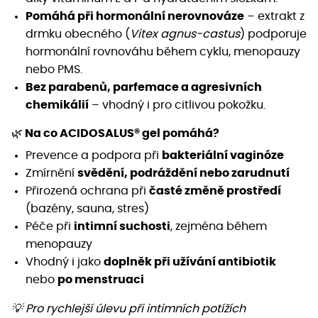
Pomáhá při hormonální nerovnováze
– extrakt z
drmku obecného (
Vitex agnus-castus
) podporuje
hormonální rovnováhu během cyklu, menopauzy
nebo PMS.
Bez parabenů, parfemace a agresivních
chemikálií
– vhodný i pro citlivou pokožku.
🌿
Na co ACIDOSALUS® gel pomáhá?
Prevence a podpora při
bakteriální vaginóze
Zmírnění
svědění, podráždění nebo zarudnutí
Přirozená ochrana při
časté změně prostředí
(bazény, sauna, stres)
Péče při
intimní suchosti
, zejména během
menopauzy
Vhodný i jako
doplněk při užívání antibiotik
nebo
po menstruaci
💡 Pro rychlejší úlevu při intimních potížích