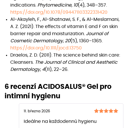
indications.
Phytomedicine, 10
(4), 348–357.
https://doi.org/10.1078/094471103322331420
Al‐Akayleh, F., Al‐Shatnawi, S. F., & Al‐Meslamani,
A. Z. (2021). The effects of vitamin E and F on skin
barrier repair and moisturization.
Journal of
Cosmetic Dermatology, 20
(5), 1360–1365.
https://doi.org/10.1111/jocd.13750
Draelos, Z. D. (2011). The science behind skin care:
Cleansers.
The Journal of Clinical and Aesthetic
Dermatology, 4
(11), 22–26.
6 recenzí
ACIDOSALUS® Gel pro
intimní hygienu
11. března 2026
Hodnocení
Ideálne na každodennú hygienu
z 5
5