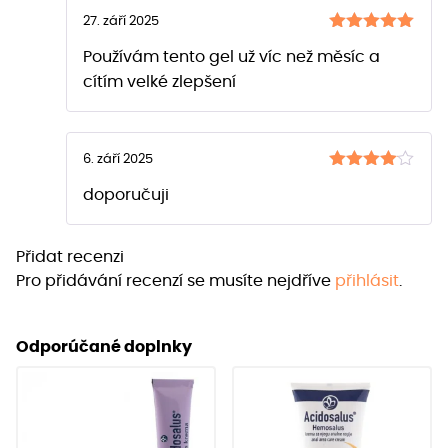
27. září 2025
Hodnocení
Používám tento gel už víc než měsíc a
z 5
5
cítím velké zlepšení
6. září 2025
Hodnocení
doporučuji
z 5
4
Přidat recenzi
Pro přidávání recenzí se musíte nejdříve
přihlásit
.
Odporúčané doplnky