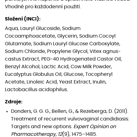
Vhodné pro každodenní použití.
Složení (INCI):
Aqua, Lauryl Glucoside, Sodium
Cocoamphoacetate, Glycerin, Sodium Cocoyl
Glutamate, Sodium Lauryl Glucose Carboxylate,
Sodium Chloride, Propylene Glycol, Vitex agnus-
castus Extract, PEG-40 Hydrogenated Castor Oil,
Benzyl Alcohol, Lactic Acid, Cow Milk Powder,
Eucalyptus Globulus Oil, Glucose, Tocopheryl
Acetate, Linoleic Acid, Yeast Extract, Inulin,
Lactobacillus acidophilus.
Zdroje:
Donders, G. G. G., Bellen, G., & Rezeberga, D. (2011).
Treatment of recurrent vulvovaginal candidiasis:
Targets and new options.
Expert Opinion on
Pharmacotherapy, 12
(9), 1475–1485.