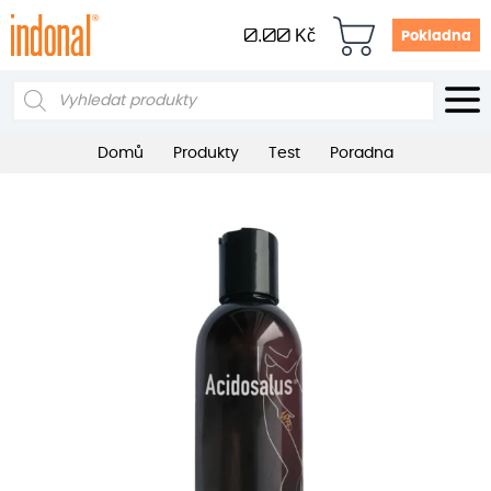
0.00
Kč
Pokladna
Products
search
Domů
Produkty
Test
Poradna