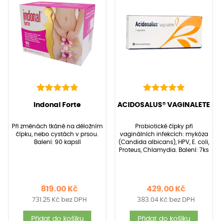
136
Hodnoceno
22
Hodnoceno
(Hodnocení:
136
)
(Hodnocení:
22
)
Indonal Forte
ACIDOSALUS® VAGINALETE
4.90
4.95
z 5 na
z 5 na
základě
základě
Při změnách tkáně na děložním
Probiotické čípky při
hodnocení
hodnocení
čípku, nebo cystách v prsou.
vaginálních infekcích: mykóza
zákazníků
zákazníků
Balení: 90 kapslí
(Candida albicans), HPV, E. coli,
Proteus, Chlamydia. Balení: 7ks
819.00
Kč
429.00
Kč
731.25
Kč
bez DPH
383.04
Kč
bez DPH
Přidat do košíku
Přidat do košíku