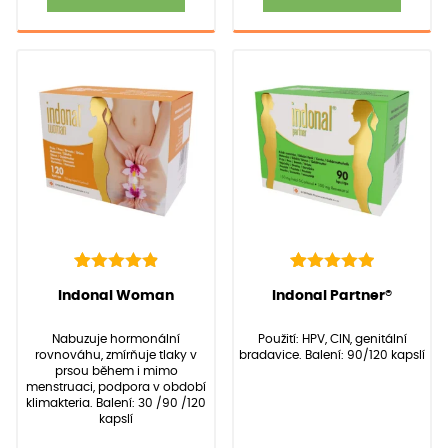
88
Hodnoceno
40
Hodnoceno
(Hodnocení:
88
)
(Hodnocení:
40
)
Indonal Woman
Indonal Partner®
4.97
5.00
z 5 na
z 5 na
základě
základě
Nabuzuje hormonální
Použití: HPV, CIN, genitální
hodnocení
hodnocení
rovnováhu, zmírňuje tlaky v
bradavice. Balení: 90/120 kapslí
zákazníků
zákazníků
prsou během i mimo
menstruaci, podpora v období
klimakteria. Balení: 30 /90 /120
kapslí