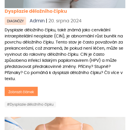
Dysplazie děložního čípku
Admin
|
20. srpna 2024
DIAGNÓZY
Dysplazie děložního čípku, také známá jako cervikální
intraepiteliální neoplazie (CIN), je abnormální růst buněk na
povrchu děložního čípku. Tento stav je často považován za
prekancerózní, což znamená, že pokud není léčen, může se
vyvinout do rakoviny děložního čípku. CIN je často
způsobena infekcí lidským papilomavirem (HPV) a může
představovat předrakovinné změny. Příčiny? Stupně?
Příznaky? Co pomáhá k dysplazii děložního čípku? Čti více v
textu.
Zobrazit článek
#Dysplazie děložního čípku