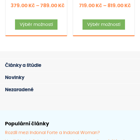
Rozpětí
Roz
379.00
Kč
–
789.00
Kč
719.00
Kč
–
819.00
Kč
cen:
cen
Tento
Tent
379.00 Kč
719
Výběr možností
Výběr možností
produkt
produ
až
až
má
má
789.00 Kč
819
více
více
variant.
varia
Možnosti
Možno
Články a štúdie
lze
lze
vybrat
vybra
Novinky
na
na
Nezaradené
stránce
strán
produktu
prod
Populární články
Rozdíl mezi Indonal Forte a Indonal Woman?