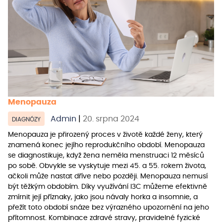
Menopauza
Admin
|
20. srpna 2024
DIAGNÓZY
Menopauza je přirozený proces v životě každé ženy, který
znamená konec jejího reprodukčního období. Menopauza
se diagnostikuje, když žena neměla menstruaci 12 měsíců
po sobě. Obvykle se vyskytuje mezi 45. a 55. rokem života,
ačkoli může nastat dříve nebo později. Menopauza nemusí
být těžkým obdobím. Díky využívání I3C můžeme efektivně
zmírnit její příznaky, jako jsou návaly horka a insomnie, a
přežít toto období snáze bez výrazného upozornění na jeho
přítomnost. Kombinace zdravé stravy, pravidelné fyzické