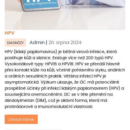
HPV
Admin
|
20. srpna 2024
DIAGNÓZY
HPV (lidský papilomavirus) je běžná virová infekce, která
postihuje kůži a sliznice. Existuje více než 200 typů HPV.
Vysokorizikové typy: HPV16 a HPV18. HPV se přenáší hlavně
přes kontakt kůže na kůži, včetně pohlavního styku, análních
a orálních sexuálních praktik. Většina infekcí HPV je
asymptomatická. Výzkum ukazuje, že I3C má potenciálně
prospěšné účinky při infekcí lidským papilomavirem (HPV) a
souvisejícími onemocněními. I3C se v těle přemění na
diindolylmetan (DIM), což je aktivní forma, která má
protinádorové a imunomodulační vlastnosti.
Zobrazit článek