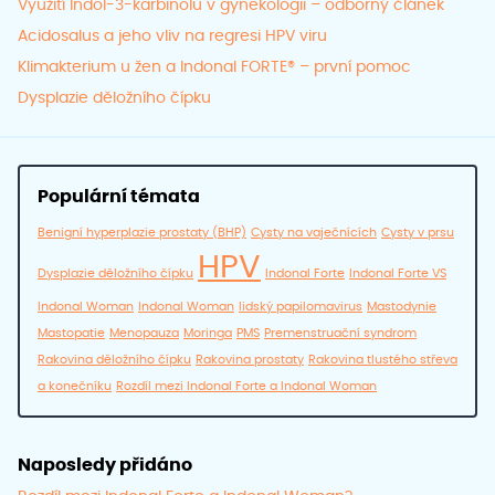
Využití Indol-3-karbinolu v gynekologii – odborný článek
Acidosalus a jeho vliv na regresi HPV viru
Klimakterium u žen a Indonal FORTE® – první pomoc
Dysplazie děložního čípku
Populární témata
Benigní hyperplazie prostaty (BHP)
Cysty na vaječnících
Cysty v prsu
HPV
Dysplazie děložního čípku
Indonal Forte
Indonal Forte VS
Indonal Woman
Indonal Woman
lidský papilomavirus
Mastodynie
Mastopatie
Menopauza
Moringa
PMS
Premenstruační syndrom
Rakovina děložního čípku
Rakovina prostaty
Rakovina tlustého střeva
a konečníku
Rozdíl mezi Indonal Forte a Indonal Woman
Naposledy přidáno