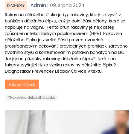
Admin
|
09. srpna 2024
DIAGNÓZY
Rakovina děložního čípku je typ rakoviny, který se vyvíjí v
buňkách děložního čípku, což je dolní část dělohy, která se
napojuje na vagínu. Tento druh rakoviny je nejčastěji
způsoben infekcí lidským papilomavirem (HPV). Rakovina
děložního čípku je z velké části preventovatelná
prostřednictvím očkování, pravidelných prohlídek, zdravého
životního stylu a konzumováním potravin bohatých na I3C.
Jaký jsou příznaky rakoviny děložního čípku? Jaké jsou
faktory zvyšující riziko vzniku rakoviny děložního čípku?
Diagnostika? Prevence? Léčba? Čti více v textu.
Zobrazit článek
#Rakovina děložního čípku