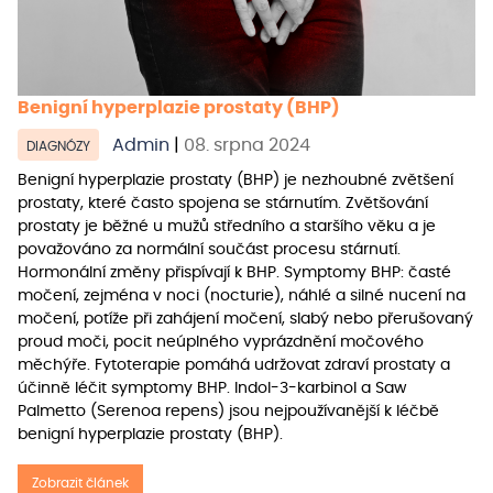
Benigní hyperplazie prostaty (BHP)
Admin
|
08. srpna 2024
DIAGNÓZY
Benigní hyperplazie prostaty (BHP) je nezhoubné zvětšení
prostaty, které často spojena se stárnutím. Zvětšování
prostaty je běžné u mužů středního a staršího věku a je
považováno za normální součást procesu stárnutí.
Hormonální změny přispívají k BHP. Symptomy BHP: časté
močení, zejména v noci (nocturie), náhlé a silné nucení na
močení, potíže při zahájení močení, slabý nebo přerušovaný
proud moči, pocit neúplného vyprázdnění močového
měchýře. Fytoterapie pomáhá udržovat zdraví prostaty a
účinně léčit symptomy BHP. Indol-3-karbinol a Saw
Palmetto (Serenoa repens) jsou nejpoužívanější k léčbě
benigní hyperplazie prostaty (BHP).
Zobrazit článek