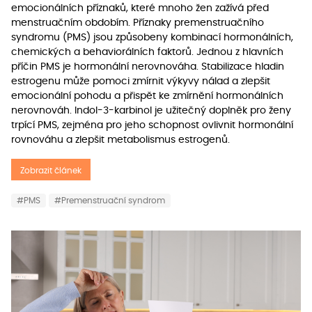
emocionálních příznaků, které mnoho žen zažívá před
menstruačním obdobím. Příznaky premenstruačního
syndromu (PMS) jsou způsobeny kombinací hormonálních,
chemických a behaviorálních faktorů. Jednou z hlavních
příčin PMS je hormonální nerovnováha. Stabilizace hladin
estrogenu může pomoci zmírnit výkyvy nálad a zlepšit
emocionální pohodu a přispět ke zmírnění hormonálních
nerovnováh. Indol-3-karbinol je užitečný doplněk pro ženy
trpící PMS, zejména pro jeho schopnost ovlivnit hormonální
rovnováhu a zlepšit metabolismus estrogenů.
Zobrazit článek
#PMS
#Premenstruační syndrom