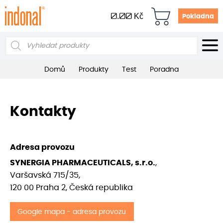
0.00
Kč
Pokladna
Products
search
Domů
Produkty
Test
Poradna
Kontakty
Adresa provozu
SYNERGIA PHARMACEUTICALS, s.r.o.
,
Varšavská 715/35,
120 00 Praha 2, Česká republika
Google mapa - adresa provozu