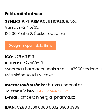
Fakturační adresa
SYNERGIA PHARMACEUTICALS, s.r.o.
,
Varšavská 715/35,
120 00 Praha 2, Česká republika
Google mapa - sídlo firmy
IČO:
275 69 519
IČ DPH:
CZ27569519
Synergia Pharmaceuticals s.r.o., C 112966 vedená u
Městského soudu v Praze
Internetová stránka:
https://indonal.cz
Telefonní číslo:
+420 774 437 979
E-mail:
office@synergia-pharma.cz
IBAN:
CZ88 0300 0000 0002 0903 3989