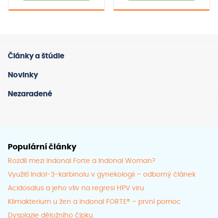
má
má
789.00 Kč
819
více
více
variant.
varia
Možnosti
Možno
Články a štúdie
lze
lze
vybrat
vybra
Novinky
na
na
Nezaradené
stránce
strán
produktu
prod
Populární články
Rozdíl mezi Indonal Forte a Indonal Woman?
Využití Indol-3-karbinolu v gynekologii – odborný článek
Acidosalus a jeho vliv na regresi HPV viru
Klimakterium u žen a Indonal FORTE® – první pomoc
Dysplazie děložního čípku