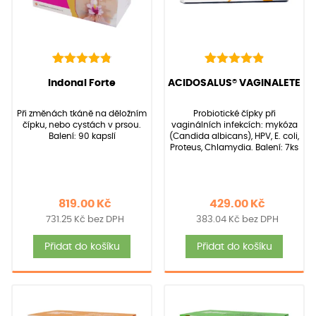
136
Hodnoceno
22
Hodnoceno
(Hodnocení:
136
)
(Hodnocení:
22
)
Indonal Forte
ACIDOSALUS® VAGINALETE
4.90
4.95
z 5 na
z 5 na
základě
základě
Při změnách tkáně na děložním
Probiotické čípky při
hodnocení
hodnocení
čípku, nebo cystách v prsou.
vaginálních infekcích: mykóza
zákazníků
zákazníků
Balení: 90 kapslí
(Candida albicans), HPV, E. coli,
Proteus, Chlamydia. Balení: 7ks
819.00
Kč
429.00
Kč
731.25
Kč
bez DPH
383.04
Kč
bez DPH
Přidat do košíku
Přidat do košíku