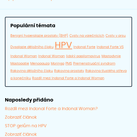
Populární témata
Benigní hyperplazie prostaty (BHP)
Cysty na vaječnících
Cysty v prsu
HPV
Dysplazie děložního čípku
Indonal Forte
Indonal Forte VS
Indonal Woman
Indonal Woman
lidský papilomavirus
Mastodynie
Mastopatie
Menopauza
Moringa
PMS
Premenstruační syndrom
Rakovina děložního čípku
Rakovina prostaty
Rakovina tlustého střeva
a konečníku
Rozdíl mezi Indonal Forte a Indonal Woman
Naposledy přidáno
Rozdíl mezi Indonal Forte a Indonal Woman?
Zobraziť článok
STOP gelům na HPV
Zobraziť článok