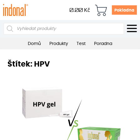
0.00
Kč
Pokladna
Products
search
Domů
Produkty
Test
Poradna
Štítek:
HPV