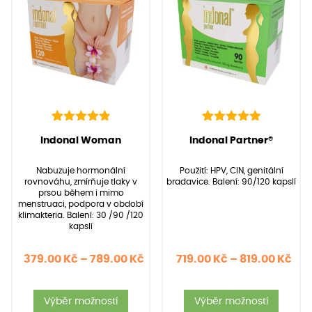
88
Hodnoceno
40
Hodnoceno
(Hodnocení:
88
)
(Hodnocení:
40
)
Indonal Woman
Indonal Partner®
4.97
5.00
z 5 na
z 5 na
základě
základě
Nabuzuje hormonální
Použití: HPV, CIN, genitální
hodnocení
hodnocení
rovnováhu, zmírňuje tlaky v
bradavice. Balení: 90/120 kapslí
zákazníků
zákazníků
prsou během i mimo
menstruaci, podpora v období
klimakteria. Balení: 30 /90 /120
kapslí
Rozpětí
Roz
379.00
Kč
–
789.00
Kč
719.00
Kč
–
819.00
Kč
cen:
cen
Tento
Tent
379.00 Kč
719
Výběr možností
Výběr možností
produkt
produ
až
až