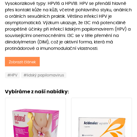
Vysokorizikové typy: HPV16 a HPV18. HPV se přenáší hlavně
přes kontakt kůže na kůži, včetně pohlavního styku, análních
a orálních sexuálních praktik. Většina infekcí HPV je
asymptomatická. Výzkum ukazuje, že I3C má potenciálně
prospěšné účinky při infekcí lidským papilomavirem (HPV) a
souvisejícími onemocněními. I3C se v těle přemění na
diindolylmetan (DIM), což je aktivní forma, která má
protinádorové a imunomodulační vlastnosti.
Zobrazit článek
#HPV
#lidský papilomavirus
Vybíráme z naší nabídky: