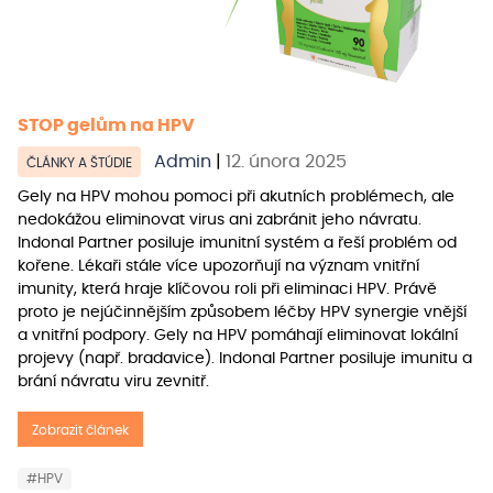
STOP gelům na HPV
Admin
|
12. února 2025
ČLÁNKY A ŠTÚDIE
Gely na HPV mohou pomoci při akutních problémech, ale
nedokážou eliminovat virus ani zabránit jeho návratu.
Indonal Partner posiluje imunitní systém a řeší problém od
kořene. Lékaři stále více upozorňují na význam vnitřní
imunity, která hraje klíčovou roli při eliminaci HPV. Právě
proto je nejúčinnějším způsobem léčby HPV synergie vnější
a vnitřní podpory. Gely na HPV pomáhají eliminovat lokální
projevy (např. bradavice). Indonal Partner posiluje imunitu a
brání návratu viru zevnitř.
Zobrazit článek
#HPV