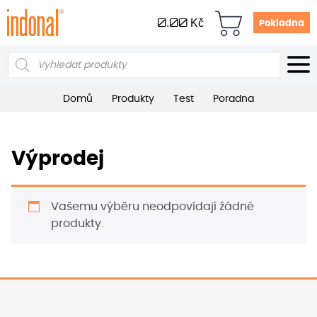
0.00
Kč
Pokladna
Products
search
Domů
Produkty
Test
Poradna
Výprodej
Vašemu výběru neodpovídají žádné
produkty.