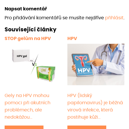
více
více
Napsat komentář
variant.
varia
Pro přidávání komentářů se musíte nejdříve
přihlásit
.
Možnosti
Možno
lze
lze
Související články
vybrat
vybra
STOP gelům na HPV
HPV
na
na
stránce
strán
produktu
prod
Gely na HPV mohou
HPV (lidský
pomoci při akutních
papilomavirus) je běžná
problémech, ale
virová infekce, která
nedokážou…
postihuje kůži…