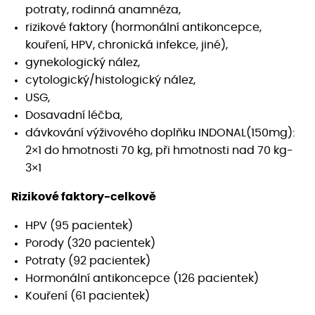
potraty, rodinná anamnéza,
rizikové faktory (hormonální antikoncepce,
kouření, HPV, chronická infekce, jiné),
gynekologický nález,
cytologický/histologický nález,
USG,
Dosavadní léčba,
dávkování výživového doplňku INDONAL(150mg):
2×1 do hmotnosti 70 kg, při hmotnosti nad 70 kg-
3×1
Rizikové faktory-celkově
HPV (95 pacientek)
Porody (320 pacientek)
Potraty (92 pacientek)
Hormonální antikoncepce (126 pacientek)
Kouření (61 pacientek)