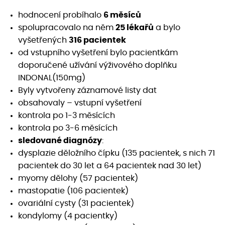
hodnocení probíhalo
6 měsíců
spolupracovalo na něm
25 lékařů
a bylo
vyšetřených
316 pacientek
od vstupního vyšetření bylo pacientkám
doporučené užívání výživového doplňku
INDONAL(150mg)
Byly vytvořeny záznamové listy dat
obsahovaly – vstupní vyšetření
kontrola po 1-3 měsících
kontrola po 3-6 měsících
sledované diagnózy
:
dysplazie děložního čípku (135 pacientek, s nich 71
pacientek do 30 let a 64 pacientek nad 30 let)
myomy dělohy (57 pacientek)
mastopatie (106 pacientek)
ovariální cysty (31 pacientek)
kondylomy (4 pacientky)