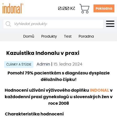
0.00
Kč
Pokladna
Products
search
Domů
Produkty
Test
Poradna
Kazuistika Indonalu v praxi
Admin
|
15. ledna 2024
ČLÁNKY A ŠTÚDIE
Pomohl 79% pacientkám s diagnózou dysplazie
děložního čípku!
Hodnocení užívání výživového doplňku
INDONAL
v
každodenní praxi gynekologů u slovenských žen v
roce 2008
Charakteristika hodnocení