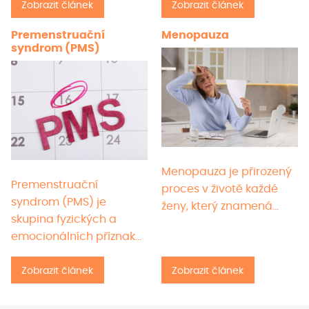
Zobrazit článek
Zobrazit článek
Premenstruační
Menopauza
syndrom (PMS)
Menopauza je přirozený
Premenstruační
proces v životě každé
syndrom (PMS) je
ženy, který znamená…
skupina fyzických a
emocionálních příznaků,
které…
Zobrazit článek
Zobrazit článek