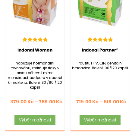
88
Hodnoceno
40
Hodnoceno
(Hodnocení:
88
)
(Hodnocení:
40
)
Indonal Woman
Indonal Partner®
4.97
5.00
z 5 na
z 5 na
základě
základě
Nabuzuje hormonální
Použití: HPV, CIN, genitální
hodnocení
hodnocení
rovnováhu, zmírňuje tlaky v
bradavice. Balení: 90/120 kapslí
zákazníků
zákazníků
prsou během i mimo
menstruaci, podpora v období
klimakteria. Balení: 30 /90 /120
kapslí
Rozpětí
Roz
379.00
Kč
–
789.00
Kč
719.00
Kč
–
819.00
Kč
cen:
cen
Tento
Tent
379.00 Kč
719
Výběr možností
Výběr možností
produkt
produ
až
až
má
má
789.00 Kč
819