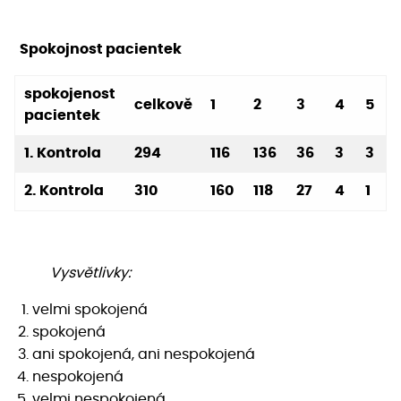
Spokojnost pacientek
spokojenost
celkově
1
2
3
4
5
pacientek
1. Kontrola
294
116
136
36
3
3
2. Kontrola
310
160
118
27
4
1
Vysvětlivky:
velmi spokojená
spokojená
ani spokojená, ani nespokojená
nespokojená
velmi nespokojená