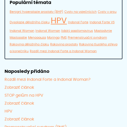
Populární témata
Benigní hyperplazie prostaty (BHP)
Cysty na vaječnících
Cysty v prsu
HPV
Dysplazie děložního čípku
Indonal Forte
Indonal Forte VS
Indonal Woman
Indonal Woman
lidský papilomavirus
Mastodynie
Mastopatie
Menopauza
Moringa
PMS
Premenstruační syndrom
Rakovina děložního čípku
Rakovina prostaty
Rakovina tlustého střeva
a konečníku
Rozdíl mezi Indonal Forte a Indonal Woman
Naposledy přidáno
Rozdíl mezi Indonal Forte a Indonal Woman?
Zobraziť článok
STOP gelům na HPV
Zobraziť článok
HPV
Zobraziť článok