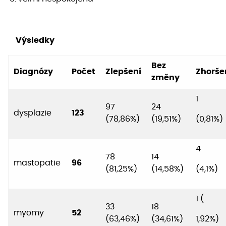
Výsledky
Bez
Diagnózy
Počet
Zlepšení
Zhorše
změny
1
97
24
dysplazie
123
(78,86%)
(19,51%)
(0,81%)
4
78
14
mastopatie
96
(81,25%)
(14,58%)
(4,1%)
1 (
33
18
myomy
52
(63,46%)
(34,61%)
1,92%)