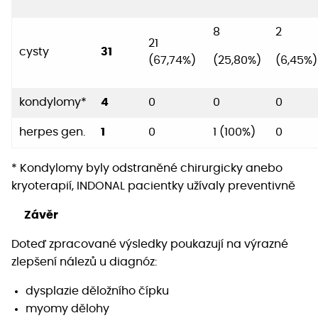
8
2
21
cysty
31
(67,74%)
(25,80%)
(6,45%)
kondylomy*
4
0
0
0
herpes gen.
1
0
1 (100%)
0
* Kondylomy byly odstraněné chirurgicky anebo
kryoterapií, INDONAL pacientky užívaly preventivně
Závěr
Doteď zpracované výsledky poukazují na výrazné
zlepšení nálezů u diagnóz:
dysplazie děložního čípku
myomy dělohy