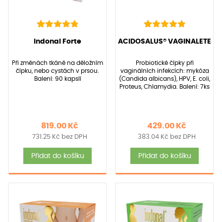
136
Hodnoceno
22
Hodnoceno
(Hodnocení:
136
)
(Hodnocení:
22
)
Indonal Forte
ACIDOSALUS® VAGINALETE
4.90
4.95
z 5 na
z 5 na
základě
základě
Při změnách tkáně na děložním
Probiotické čípky při
hodnocení
hodnocení
čípku, nebo cystách v prsou.
vaginálních infekcích: mykóza
zákazníků
zákazníků
Balení: 90 kapslí
(Candida albicans), HPV, E. coli,
Proteus, Chlamydia. Balení: 7ks
819.00
Kč
429.00
Kč
731.25
Kč
bez DPH
383.04
Kč
bez DPH
Přidat do košíku
Přidat do košíku