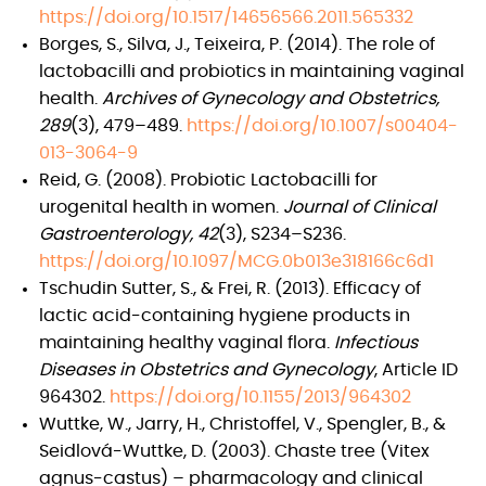
https://doi.org/10.1517/14656566.2011.565332
Borges, S., Silva, J., Teixeira, P. (2014). The role of
lactobacilli and probiotics in maintaining vaginal
health.
Archives of Gynecology and Obstetrics,
289
(3), 479–489.
https://doi.org/10.1007/s00404-
013-3064-9
Reid, G. (2008). Probiotic Lactobacilli for
urogenital health in women.
Journal of Clinical
Gastroenterology, 42
(3), S234–S236.
https://doi.org/10.1097/MCG.0b013e318166c6d1
Tschudin Sutter, S., & Frei, R. (2013). Efficacy of
lactic acid-containing hygiene products in
maintaining healthy vaginal flora.
Infectious
Diseases in Obstetrics and Gynecology
, Article ID
964302.
https://doi.org/10.1155/2013/964302
Wuttke, W., Jarry, H., Christoffel, V., Spengler, B., &
Seidlová-Wuttke, D. (2003). Chaste tree (Vitex
agnus-castus) – pharmacology and clinical