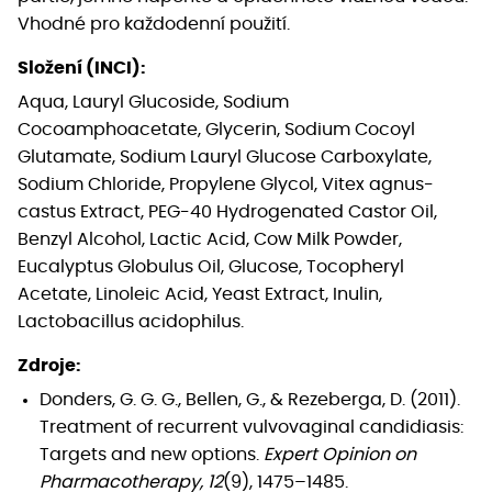
Vhodné pro každodenní použití.
Složení (INCI):
Aqua, Lauryl Glucoside, Sodium
Cocoamphoacetate, Glycerin, Sodium Cocoyl
Glutamate, Sodium Lauryl Glucose Carboxylate,
Sodium Chloride, Propylene Glycol, Vitex agnus-
castus Extract, PEG-40 Hydrogenated Castor Oil,
Benzyl Alcohol, Lactic Acid, Cow Milk Powder,
Eucalyptus Globulus Oil, Glucose, Tocopheryl
Acetate, Linoleic Acid, Yeast Extract, Inulin,
Lactobacillus acidophilus.
Zdroje:
Donders, G. G. G., Bellen, G., & Rezeberga, D. (2011).
Treatment of recurrent vulvovaginal candidiasis:
Targets and new options.
Expert Opinion on
Pharmacotherapy, 12
(9), 1475–1485.