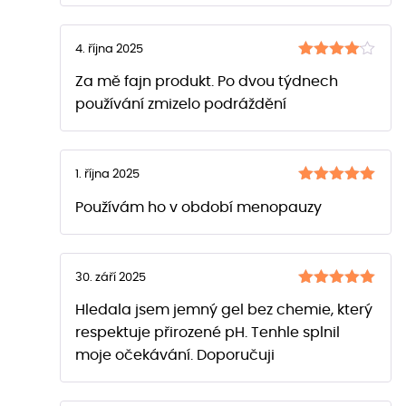
4. října 2025
Hodnocení
Za mě fajn produkt. Po dvou týdnech
z 5
4
používání zmizelo podráždění
1. října 2025
Hodnocení
Používám ho v období menopauzy
z 5
5
30. září 2025
Hodnocení
Hledala jsem jemný gel bez chemie, který
z 5
5
respektuje přirozené pH. Tenhle splnil
moje očekávání. Doporučuji