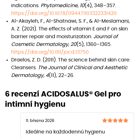
indications.
Phytomedicine, 10
(4), 348–357.
https://doi.org/10.1078/094471103322331420
Al‐Akayleh, F., Al‐Shatnawi, S. F., & Al‐Meslamani,
A. Z. (2021). The effects of vitamin E and F on skin
barrier repair and moisturization.
Journal of
Cosmetic Dermatology, 20
(5), 1360–1365.
https://doi.org/10.1111/jocd.13750
Draelos, Z. D. (2011). The science behind skin care:
Cleansers.
The Journal of Clinical and Aesthetic
Dermatology, 4
(11), 22–26.
6 recenzí
ACIDOSALUS® Gel pro
intimní hygienu
11. března 2026
Hodnocení
Ideálne na každodennú hygienu
z 5
5