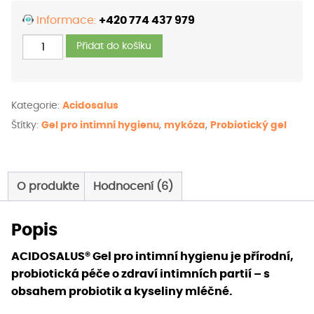
Informace:
+420 774 437 979
ACIDOSALUS®
Přidat do košíku
Gel
pro
intimní
Kategorie:
Acidosalus
hygienu
Štítky:
Gel pro intimní hygienu
,
mykóza
,
Probiotický gel
množství
O produkte
Hodnocení (6)
Popis
ACIDOSALUS® Gel pro intimní hygienu je přírodní,
probiotická péče o zdraví intimních partií – s
obsahem probiotik a kyseliny mléčné.