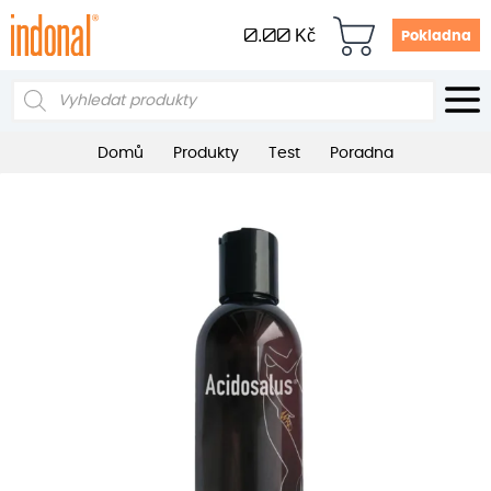
0.00
Kč
Pokladna
Products
search
Domů
Produkty
Test
Poradna