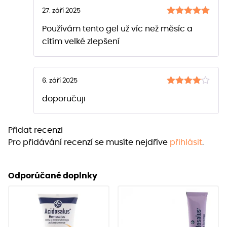
27. září 2025
Hodnocení
Používám tento gel už víc než měsíc a
z 5
5
cítím velké zlepšení
6. září 2025
Hodnocení
doporučuji
z 5
4
Přidat recenzi
Pro přidávání recenzí se musíte nejdříve
přihlásit
.
Odporúčané doplnky