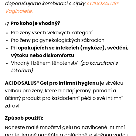
doporučujeme kombinaci s čípky
ACIDOSALUS®
Vaginalete.
🌿
Pro koho je vhodný?
Pro ženy všech věkových kategorií
Pro ženy po gynekologických zákrocích
Při
opakujících se infekcích (mykóze), svědění,
výtoku nebo diskomfortu
Vhodný i během těhotenství
(po konzultaci s
lékařem)
ACIDOSALUS® Gel pro intimní hygienu
je skvělou
volbou pro ženy, které hledají jemný, přírodní a
účinný produkt pro každodenní péči o své intimní
zdraví.
Způsob použití:
Naneste malé množství gelu na navlhčené intimní
partie, jemně napěňte a opláchněte vlažnou vodou.