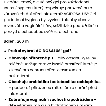
Hledáte jemný, ale účinný gel pro každodenní
intimní hygienu, který respektuje přirozené pH a
zároveň chrání před infekcemi? ACIDOSALUS® Gel
pro intimní hygienu byl vyvinut tak, aby obnovil
rovnováhu vaginální flóry, snížil riziko podráždění a
poskytl dlouhodobou svěžest a ochranu.
Balení: 200 ml
🌿
Proč si vybrat ACIDOSALUS® gel?
Obnovuje přirozené pH
– díky obsahu kyseliny
mléčné udržuje zdravé kyselé prostředí, které je
klíčové pro ochranu před kvasinkami a
bakteriemi.
Obsahuje probiotika Lactobacillus acidophilus
– podporují přirozenou mikroflóru a chrání před
infekcemi.
Zabraňuje vaginální suchosti a podráždění
–
díky vitamínům E a F a hydratačním složkám.