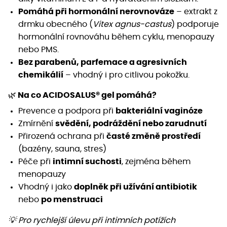
Pomáhá při hormonální nerovnováze
– extrakt z
drmku obecného (
Vitex agnus-castus
) podporuje
hormonální rovnováhu během cyklu, menopauzy
nebo PMS.
Bez parabenů, parfemace a agresivních
chemikálií
– vhodný i pro citlivou pokožku.
🌿
Na co ACIDOSALUS® gel pomáhá?
Prevence a podpora při
bakteriální vaginóze
Zmírnění
svědění, podráždění nebo zarudnutí
Přirozená ochrana při
časté změně prostředí
(bazény, sauna, stres)
Péče při
intimní suchosti
, zejména během
menopauzy
Vhodný i jako
doplněk při užívání antibiotik
nebo
po menstruaci
💡 Pro rychlejší úlevu při intimních potížích