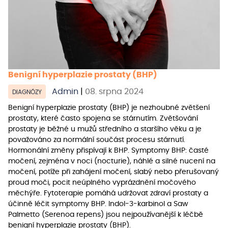
Benigní hyperplazie prostaty (BHP)
Admin
|
08. srpna 2024
DIAGNÓZY
Benigní hyperplazie prostaty (BHP) je nezhoubné zvětšení
prostaty, které často spojena se stárnutím. Zvětšování
prostaty je běžné u mužů středního a staršího věku a je
považováno za normální součást procesu stárnutí.
Hormonální změny přispívají k BHP. Symptomy BHP: časté
močení, zejména v noci (nocturie), náhlé a silné nucení na
močení, potíže při zahájení močení, slabý nebo přerušovaný
proud moči, pocit neúplného vyprázdnění močového
měchýře. Fytoterapie pomáhá udržovat zdraví prostaty a
účinně léčit symptomy BHP. Indol-3-karbinol a Saw
Palmetto (Serenoa repens) jsou nejpoužívanější k léčbě
benigní hyperplazie prostaty (BHP).