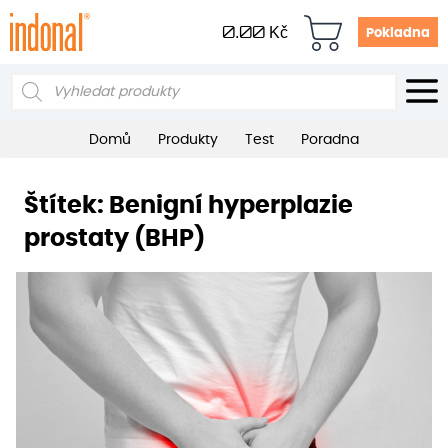
0.00
Kč
Pokladna
Products
search
Domů
Produkty
Test
Poradna
Štítek:
Benigní hyperplazie
prostaty (BHP)