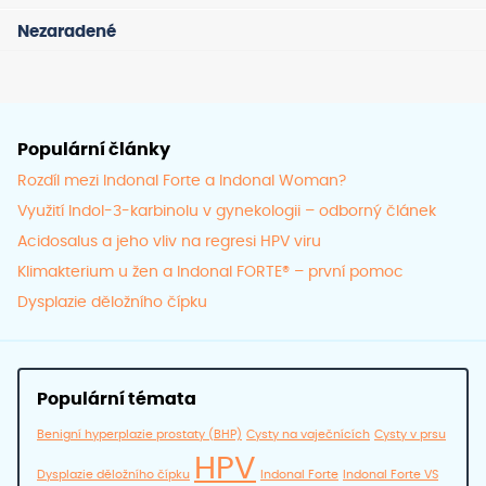
na
na
Nezaradené
stránce
strán
produktu
prod
Populární články
Rozdíl mezi Indonal Forte a Indonal Woman?
Využití Indol-3-karbinolu v gynekologii – odborný článek
Acidosalus a jeho vliv na regresi HPV viru
Klimakterium u žen a Indonal FORTE® – první pomoc
Dysplazie děložního čípku
Populární témata
Benigní hyperplazie prostaty (BHP)
Cysty na vaječnících
Cysty v prsu
HPV
Dysplazie děložního čípku
Indonal Forte
Indonal Forte VS