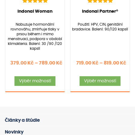
88
Hodnoceno
40
Hodnoceno
(Hodnocení:
88
)
(Hodnocení:
40
)
Indonal Woman
Indonal Partner®
4.97
5.00
z 5 na
z 5 na
základě
základě
Nabuzuje hormonální
Použití: HPV, CIN, genitální
hodnocení
hodnocení
rovnováhu, zmírňuje tlaky v
bradavice. Balení: 90/120 kapslí
zákazníků
zákazníků
prsou během i mimo
menstruaci, podpora v období
klimakteria. Balení: 30 /90 /120
kapslí
Rozpětí
Roz
379.00
Kč
–
789.00
Kč
719.00
Kč
–
819.00
Kč
cen:
cen
Tento
Tent
379.00 Kč
719
Výběr možností
Výběr možností
produkt
produ
až
až
má
má
789.00 Kč
819
více
více
variant.
varia
Možnosti
Možno
Články a štúdie
lze
lze
vybrat
vybra
Novinky