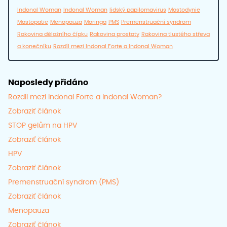
Indonal Woman
Indonal Woman
lidský papilomavirus
Mastodynie
Mastopatie
Menopauza
Moringa
PMS
Premenstruační syndrom
Rakovina děložního čípku
Rakovina prostaty
Rakovina tlustého střeva
a konečníku
Rozdíl mezi Indonal Forte a Indonal Woman
Naposledy přidáno
Rozdíl mezi Indonal Forte a Indonal Woman?
Zobraziť článok
STOP gelům na HPV
Zobraziť článok
HPV
Zobraziť článok
Premenstruační syndrom (PMS)
Zobraziť článok
Menopauza
Zobraziť článok