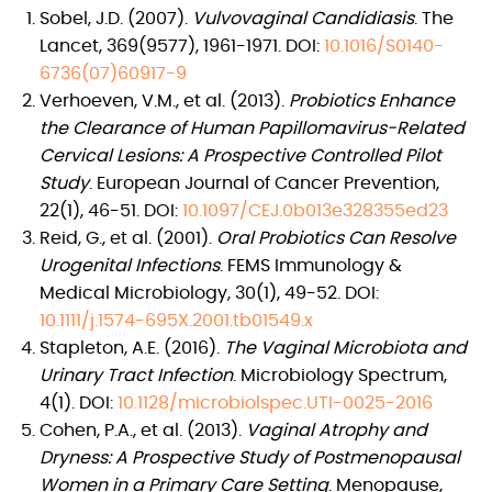
lze
Sobel, J.D. (2007).
Vulvovaginal Candidiasis
. The
vybrat
Lancet, 369(9577), 1961-1971. DOI:
10.1016/S0140-
na
6736(07)60917-9
stránce
Verhoeven, V.M., et al. (2013).
Probiotics Enhance
produktu
the Clearance of Human Papillomavirus-Related
Cervical Lesions: A Prospective Controlled Pilot
Study
. European Journal of Cancer Prevention,
22(1), 46-51. DOI:
10.1097/CEJ.0b013e328355ed23
Reid, G., et al. (2001).
Oral Probiotics Can Resolve
Urogenital Infections
. FEMS Immunology &
Medical Microbiology, 30(1), 49-52. DOI:
10.1111/j.1574-695X.2001.tb01549.x
Stapleton, A.E. (2016).
The Vaginal Microbiota and
Urinary Tract Infection
. Microbiology Spectrum,
4(1). DOI:
10.1128/microbiolspec.UTI-0025-2016
Cohen, P.A., et al. (2013).
Vaginal Atrophy and
Dryness: A Prospective Study of Postmenopausal
Women in a Primary Care Setting
. Menopause,