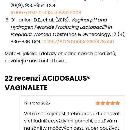
20(9), 950-954. DOI:
10.1097/GME.0b013e3182826008
O’Hanlon, D.E., et al. (2013).
Vaginal pH and
Hydrogen Peroxide Producing Lactobacilli in
Pregnant Women
. Obstetrics & Gynecology, 121(4),
830-836. DOI:
10.1097/AOG.0b013e3182878a5b
Máte-li jakékoli dotazy ohledně našich produktů,
neváhejte nás kontaktovat.
22 recenzí
ACIDOSALUS®
VAGINALETE
19. srpna 2025
Hodnocení
Velká spokojenost, třeba produkt uchovat
z 5
5
v chladničce, vždy mi pomohl, používám
na záněty močových cest, super používat