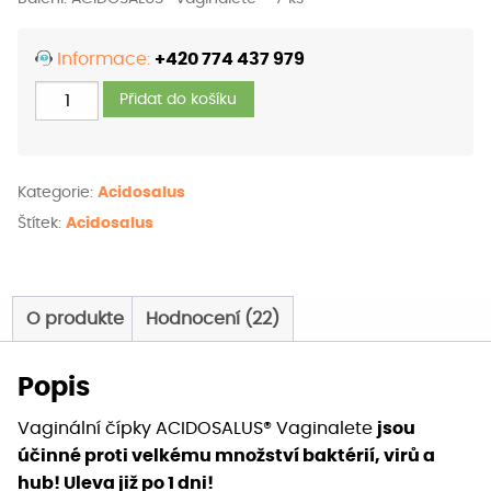
Informace:
+420 774 437 979
ACIDOSALUS®
Přidat do košíku
VAGINALETE
množství
Kategorie:
Acidosalus
Štítek:
Acidosalus
O produkte
Hodnocení (22)
Popis
Vaginální čípky ACIDOSALUS® Vaginalete
jsou
účinné proti velkému množství baktérií, virů a
hub! Uleva již po 1 dni!