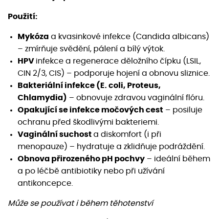
Použití:
Mykóza
a kvasinkové infekce (Candida albicans)
– zmírňuje svědění, pálení a bílý výtok.
HPV
infekce a regenerace děložního čípku (LSIL,
CIN 2/3, CIS) – podporuje hojení a obnovu sliznice.
Bakteriální infekce (E. coli, Proteus,
Chlamydia)
– obnovuje zdravou vaginální flóru.
Opakující se infekce močových cest
– posiluje
ochranu před škodlivými bakteriemi.
Vaginální suchost
a diskomfort (i při
menopauze) – hydratuje a zklidňuje podráždění.
Obnova přirozeného pH pochvy
– ideální během
a po léčbě antibiotiky nebo při užívání
antikoncepce.
Může se používat i během těhotenství