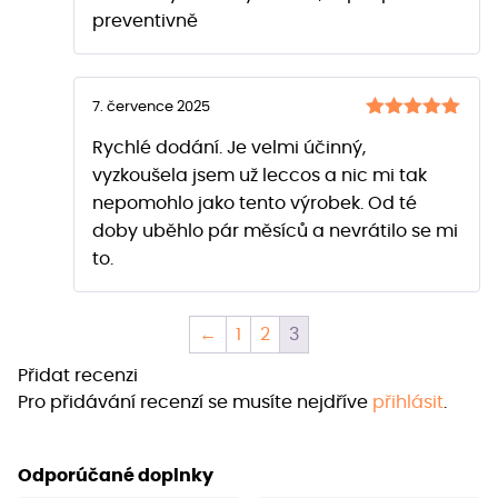
preventivně
7. července 2025
Hodnocení
Rychlé dodání. Je velmi účinný,
z 5
5
vyzkoušela jsem už leccos a nic mi tak
nepomohlo jako tento výrobek. Od té
doby uběhlo pár měsíců a nevrátilo se mi
to.
←
1
2
3
Přidat recenzi
Pro přidávání recenzí se musíte nejdříve
přihlásit
.
Odporúčané doplnky