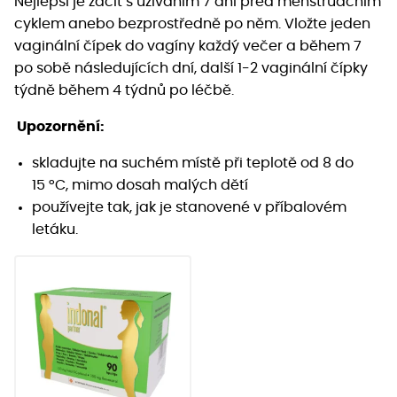
Nejlepší je začít s užíváním 7 dní před menstruačním
cyklem anebo bezprostředně po něm. Vložte jeden
vaginální čípek do vagíny každý večer a během 7
po sobě následujících dní, další 1-2 vaginální čípky
týdně během 4 týdnů po léčbě.
Upozornění:
skladujte na suchém místě při teplotě od 8 do
15 °C, mimo dosah malých dětí
používejte tak, jak je stanovené v příbalovém
letáku.