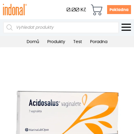
0.00
Kč
Pokladna
Products
search
Domů
Produkty
Test
Poradna