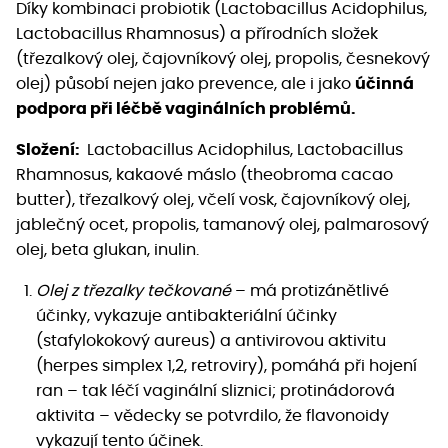
Díky kombinaci probiotik (Lactobacillus Acidophilus,
Lactobacillus Rhamnosus) a přírodních složek
(třezalkový olej, čajovníkový olej, propolis, česnekový
olej) působí nejen jako prevence, ale i jako
účinná
podpora při léčbě vaginálních problémů.
Složení:
Lactobacillus Acidophilus, Lactobacillus
Rhamnosus, kakaové máslo (theobroma cacao
butter), třezalkový olej, včelí vosk, čajovníkový olej,
jablečný ocet, propolis, tamanový olej, palmarosový
olej, beta glukan, inulin.
Olej z třezalky tečkované
– má protizánětlivé
účinky, vykazuje antibakteriální účinky
(stafylokokový aureus) a antivirovou aktivitu
(herpes simplex 1,2, retroviry), pomáhá při hojení
ran – tak léčí vaginální sliznici; protinádorová
aktivita – vědecky se potvrdilo, že flavonoidy
vykazují tento účinek.