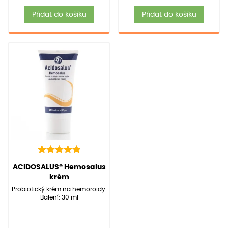
Přidat do košíku
Přidat do košíku
7
Hodnoceno
(Hodnocení:
7
)
ACIDOSALUS® Hemosalus
5.00
z 5 na
krém
základě
Probiotický krém na hemoroidy.
hodnocení
Balení: 30 ml
zákazníků