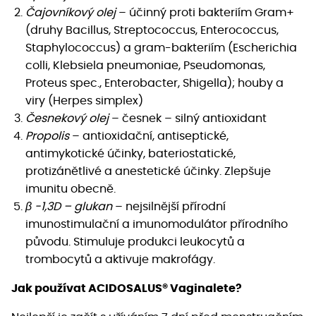
Čajovníkový olej
– účinný proti bakteriím Gram+
(druhy Bacillus, Streptococcus, Enterococcus,
Staphylococcus) a gram-bakteriím (Escherichia
colli, Klebsiela pneumoniae, Pseudomonas,
Proteus spec., Enterobacter, Shigella); houby a
viry (Herpes simplex)
Česnekový olej
– česnek – silný antioxidant
Propolis
– antioxidační, antiseptické,
antimykotické účinky, bateriostatické,
protizánětlivé a anestetické účinky. Zlepšuje
imunitu obecně.
β -1,3D – glukan
– nejsilnější přírodní
imunostimulační a imunomodulátor přírodního
původu. Stimuluje produkci leukocytů a
trombocytů a aktivuje makrofágy.
Jak používat ACIDOSALUS® Vaginalete?