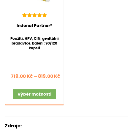
40
Hodnoceno
(Hodnocení:
40
)
Indonal Partner®
5.00
z 5 na
základě
Použití: HPV, CIN, genitální
hodnocení
bradavice. Balení: 90/120
zákazníků
kapslí
Rozpětí
719.00
Kč
–
819.00
Kč
cen:
Tento
719.00 Kč
Výběr možností
produkt
až
má
819.00 Kč
více
variant.
Zdroje
:
Možnosti