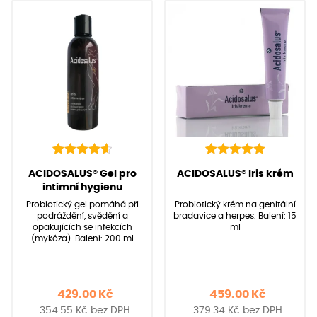
6
Hodnoceno
6
Hodnoceno
(Hodnocení:
6
)
(Hodnocení:
6
)
ACIDOSALUS® Gel pro
ACIDOSALUS® Iris krém
4.67
5.00
z 5 na
z 5 na
intimní hygienu
základě
základě
Probiotický gel pomáhá při
Probiotický krém na genitální
hodnocení
hodnocení
podráždění, svědění a
bradavice a herpes. Balení: 15
zákazníků
zákazníků
opakujících se infekcích
ml
(mykóza). Balení: 200 ml
429.00
Kč
459.00
Kč
354.55
Kč
bez DPH
379.34
Kč
bez DPH