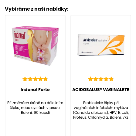
Vybíráme z naší nabídky:
136
Hodnoceno
22
Hodnoceno
(Hodnocení:
136
)
(Hodnocení:
22
)
Indonal Forte
ACIDOSALUS® VAGINALETE
4.90
4.95
z 5 na
z 5 na
základě
základě
Při změnách tkáně na děložním
Probiotické čípky při
hodnocení
hodnocení
čípku, nebo cystách v prsou.
vaginálních infekcích: mykóza
zákazníků
zákazníků
Balení: 90 kapslí
(Candida albicans), HPV, E. coli,
Proteus, Chlamydia. Balení: 7ks