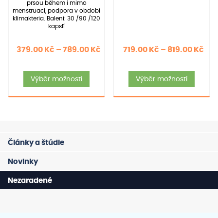
prsou během i mimo
menstruaci, podpora v období
klimakteria. Balení: 30 /90 /120
kapslí
Rozpětí
Roz
379.00
Kč
–
789.00
Kč
719.00
Kč
–
819.00
Kč
cen:
cen
Tento
Tent
379.00 Kč
719
Výběr možností
Výběr možností
produkt
produ
až
až
má
má
789.00 Kč
819
více
více
variant.
varia
Možnosti
Možno
Články a štúdie
lze
lze
vybrat
vybra
Novinky
na
na
Nezaradené
stránce
strán
produktu
prod