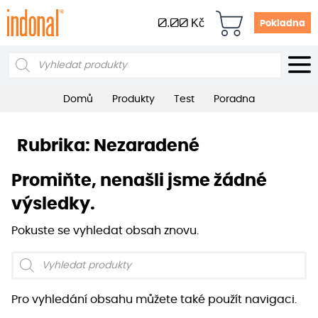
0.00
Kč
Pokladna
Products
search
Domů
Produkty
Test
Poradna
Rubrika:
Nezaradené
Promiňte, nenašli jsme žádné
výsledky.
Pokuste se vyhledat obsah znovu.
Products
search
Pro vyhledání obsahu můžete také použít navigaci.