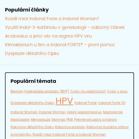
Populární články
Rozdíl mezi Indonal Forte a Indonal Woman?
Využití Indol-3-karbinolu v gynekologii – odborný článek
Acidosalus a jeho vliv na regresi HPV viru
Klimakterium u žen a Indonal FORTE® – první pomoc
Dysplazie děložního čípku
Populární témata
Benigní hyperplazie prostaty (BHP)
Cysty na vaječnících
Cysty v prsu
HPV
Dysplazie děložního čípku
Indonal Forte
Indonal Forte VS
Indonal Woman
Indonal Woman
lidský papilomavirus
Mastodynie
Mastopatie
Menopauza
Moringa
PMS
Premenstruační syndrom
Rakovina děložního čípku
Rakovina prostaty
Rakovina tlustého střeva
a konečníku
Rozdíl mezi Indonal Forte a Indonal Woman