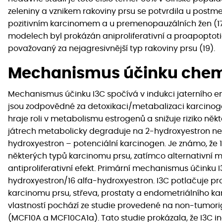
zeleniny a vznikem rakoviny prsu se potvrdila u postm
pozitivním karcinomem a u premenopauzálních žen (17,1
modelech byl prokázán aniproliferativní a proapoptoti
považovaný za nejagresivnější typ rakoviny prsu (19).
Mechanismus účinku che
Mechanismus účinku I3C spočívá v indukci jaterního e
jsou zodpovědné za detoxikaci/metabalizaci karcinoge
hraje roli v metabolismu estrogenů a snižuje riziko ně
játrech metabolicky degraduje na 2-hydroxyestron neb
hydroxyestron – potenciální karcinogen. Je známo, že 
některých typů karcinomu prsu, zatímco alternativní 
antiproliferativní efekt. Primární mechanismus účink
hydroxyestron/16 alfa-hydroxyestron. I3C potlačuje pro
karcinomu prsu, střeva, prostaty a endometriálního kar
vlastností pochází ze studie provedené na non-tumori
(MCF10A a MCF10CA1a). Tato studie prokázala, že I3C i