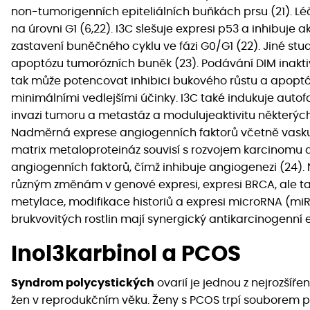
non-tumorigenních epiteliálních buňkách prsu (21). 
na úrovni G1 (6,22). I3C slešuje expresi p53 a inhibuje 
zastavení buněčného cyklu ve fázi G0/G1 (22). Jiné stud
apoptózu tumorózních buněk (23). Podávání DIM inaktiv
tak může potencovat inhibici bukového růstu a apop
minimálními vedlejšími účinky. I3C také indukuje autof
invazi tumoru a metastáz a modulujeaktivitu některých 
Nadměrná exprese angiogenních faktorů včetně vaskulá
matrix metaloproteináz souvisí s rozvojem karcinomu a
angiogenních faktorů, čímž inhibuje angiogenezi (24). 
různým změnám v genové expresi, expresi BRCA, ale 
metylace, modifikace historiů a expresi microRNA (miR
brukvovitých rostlin mají synergický antikarcinogenní e
Inol3karbinol a PCOS
Syndrom polycystických
ovarií je jednou z nejrozší
žen v reprodukčním věku. Ženy s PCOS trpí souborem p