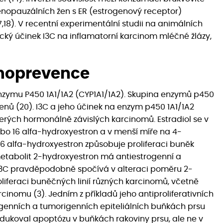
enopauzálních žen s ER (estrogenový receptor)
8). V recentní experimentální studii na animálních
cký účinek I3C na inflamatorní karcinom mléčné žlázy,
moprevence
nzymu P450 1A1/1A2 (CYP1A1/1A2). Skupina enzymů p450
nů (20). I3C a jeho účinek na enzym p450 1A1/1A2
kterých hormonálně závislých karcinomů. Estradiol se v
o 16 alfa-hydroxyestron a v menší míře na 4-
16 alfa-hydroxyestron způsobuje proliferaci buněk
metabolit 2-hydroxyestron má antiestrogenní a
u I3C pravděpodobně spočívá v alteraci poměru 2-
liferaci buněčných linií různých karcinomů, včetně
cinomu (3). Jedním z příkladů jeho antiproliferativních
genních a tumorigenních epiteliálních buňkách prsu
ndukoval apoptózu v buňkách rakoviny prsu, ale ne v