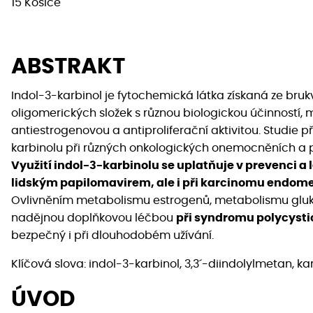
15 Košice
ABSTRAKT
Indol-3-karbinol je fytochemická látka získaná ze brukv
oligomerických složek s různou biologickou účinností, m
antiestrogenovou a antiproliferační aktivitou. Studie př
karbinolu při různých onkologických onemocněních a 
Využití indol-3-karbinolu se uplatňuje v prevenci
lidským papilomavirem, ale i při karcinomu endome
Ovlivněním metabolismu estrogenů, metabolismu glukóz
nadějnou doplňkovou léčbou
při syndromu polycysti
bezpečný i při dlouhodobém užívání.
Klíčová slova: indol-3-karbinol, 3,3´-diindolylmetan, k
ÚVOD