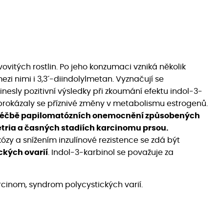
ovitých rostlin. Po jeho konzumaci vzniká několik
ezi nimi i 3,3´-diindolylmetan. Vyznačují se
inesly pozitivní výsledky při zkoumání efektu indol-3-
prokázaly se příznivé změny v metabolismu estrogenů.
 a léčbě papilomatózních onemocnění způsobených
tria a časných stadiích karcinomu prsou.
y a snížením inzulínové rezistence se zdá být
ckých ovarií
. Indol-3-karbinol se považuje za
arcinom, syndrom polycystických varií.