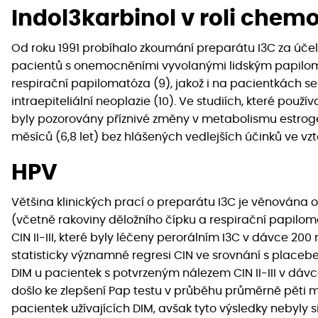
Indol3karbinol v roli che
Od roku 1991 probíhalo zkoumání preparátu I3C za úče
pacientů s onemocněními vyvolanými lidským papiloma
respirační papilomatóza (9), jakož i na pacientkách se 
intraepiteliální neoplazie (10). Ve studiích, které použí
byly pozorovány příznivé změny v metabolismu estrogen
měsíců (6,8 let) bez hlášených vedlejších účinků ve v
HPV
Většina klinických prací o preparátu I3C je věnová
(včetně rakoviny děložního čípku a respirační papilo
CIN II-III, které byly léčeny perorálním I3C v dávce 2
statisticky významné regresi CIN ve srovnání s placeb
DIM u pacientek s potvrzeným nálezem CIN II-III v dá
došlo ke zlepšení Pap testu v průběhu průměrně pěti m
pacientek užívajících DIM, avšak tyto výsledky nebyly