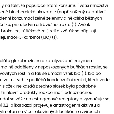
y na fakt, že populace, které konzumují větší množství
pšené biochemické ukazatele (např. snížený oxidativní
týdenní konzumací zelné zeleniny a několika běžných
íku, prsu, ledvin a trávicího traktu (1). Avšak
brokolice, růžičkové zelí, zelí a květák se připisují
ji, indol-3-karbinol (I3C) (1).
inolátu glukobrazininu a katalyzované enzymem
ormálně odděleny v nepoškozených buňkách rostlin, se
ovitých rostlin a tak se umožní vznik I3C (1). I3C po
e velmi rychle podléhá kondenzační reakci, která vede
ch složek. Ne každá z těchto složek byla podrobně
 tři hlavní produkty reakce mají jednoznačnou
indol se váže na estrogenové receptory a vyznačuje se
3,2-b]karbazol projevuje antistrogenní aktivitu a
olylmetan na více rakovinných buňkách a zvířecích