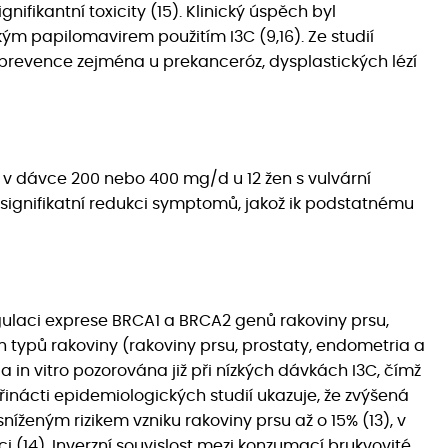
nifikantní toxicity (15). Klinický úspěch byl
ým papilomavirem použitím I3C (9,16). Ze studií
prevence zejména u prekanceróz, dysplastických lézí
3C v dávce 200 nebo 400 mg/d u 12 žen s vulvární
 k signifikatní redukci symptomů, jakož ik podstatnému
regulaci exprese BRCA1 a BRCA2 genů rakoviny prsu,
typů rakoviny (rakoviny prsu, prostaty, endometria a
a in vitro pozorována již při nízkých dávkách I3C, čímž
inácti epidemiologických studií ukazuje, že zvýšená
níženým rizikem vzniku rakoviny prsu až o 15% (13), v
i (14). Inverzní souvislost mezi konzumací brukvovité