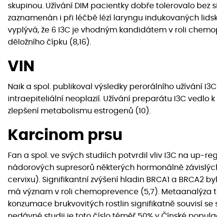
skupinou. Užívání DIM pacientky dobře tolerovalo bez sig
zaznamenán i při léčbě lézí laryngu indukovaných lidsk
vyplývá, že 6 I3C je vhodným kandidátem v roli chemo
děložního čípku (8,16).
VIN
Naik a spol. publikoval výsledky perorálního užívání I
intraepiteliální neoplazií. Užívání preparátu I3C vedlo
zlepšení metabolismu estrogenů (10).
Karcinom prsu
Fan a spol. ve svých studiích potvrdil vliv I3C na up-
nádorových supresorů některých hormonálně závislých 
cervixu). Signifikantní zvýšení hladin BRCA1 a BRCA2 byl
má význam v roli chemoprevence (5,7). Metaanalýza tř
konzumace brukvovitých rostlin signifikatně souvisí se s
nedávné studii je toto číslo téměř 50% v Čínské populac