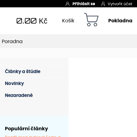
Přihlásit se
Vytvořit účet
0.00
Kč
Košík
Pokladna
Poradna
Články a štúdie
Novinky
Nezaradené
Populární články