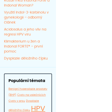
Rozdíl mezi Indonal Forte a
Indonal Woman?
Využití Indol-3-karbinolu v
gynekologii – odborný
článek
Acidosalus a jeho vliv na
regresi HPV viru
Klimakterium u žen a
Indonal FORTE® – první
pomoc
Dysplazie děložního čípku
Populární témata
Benigní hyperplazie prostaty
(BHP)
Cysty na vaječnících
Cysty v prsu
Dysplazie
HPV
děložního čípku