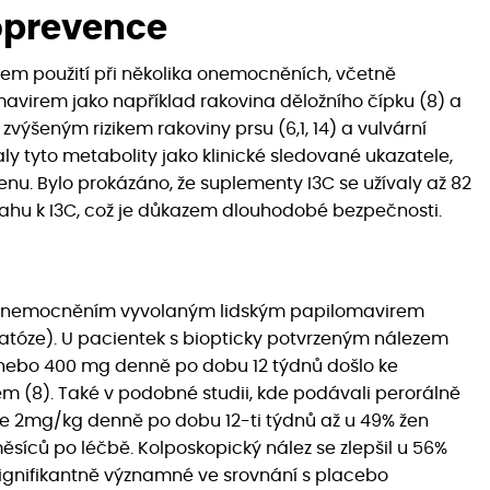
moprevence
lem použití při několika onemocněních, včetně
virem jako například rakovina děložního čípku (8) a
zvýšeným rizikem rakoviny prsu (6,1, 14) a vulvární
valy tyto metabolity jako klinické sledované ukazatele,
u. Bylo prokázáno, že suplementy I3C se užívaly až 82
ztahu k I3C, což je důkazem dlouhodobé bezpečnosti.
na onemocněním vyvolaným lidským papilomavirem
matóze). U pacientek s biopticky potvrzeným nálezem
00 nebo 400 mg denně po dobu 12 týdnů došlo ke
em (8). Také v podobné studii, kde podávali perorálně
vce 2mg/kg denně po dobu 12-ti týdnů až u 49% žen
ěsíců po léčbě. Kolposkopický nález se zlepšil u 56%
 signifikantně významné ve srovnání s placebo