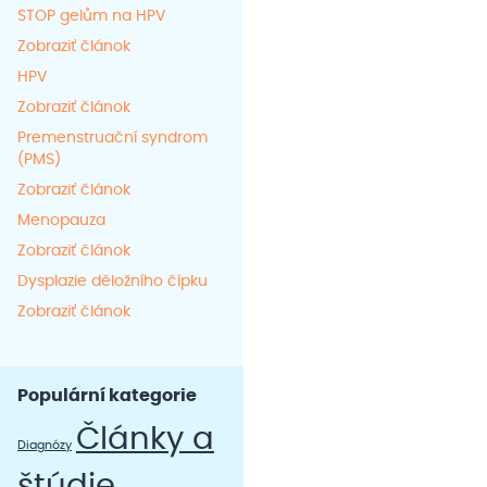
STOP gelům na HPV
Zobraziť článok
HPV
Zobraziť článok
Premenstruační syndrom
(PMS)
Zobraziť článok
Menopauza
Zobraziť článok
Dysplazie děložního čípku
Zobraziť článok
Populární kategorie
Články a
Diagnózy
štúdie