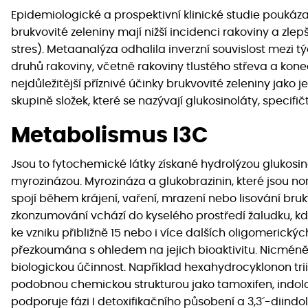
Epidemiologické a prospektivní klinické studie poukázal
brukvovité zeleniny mají nižší incidenci rakoviny a zle
stres). Metaanalýza odhalila inverzní souvislost mezi 
druhů rakoviny, včetně rakoviny tlustého střeva a konečn
nejdůležitější příznivé účinky brukvovité zeleniny jako je 
skupině složek, které se nazývají glukosinoláty, specifičtě
Metabolismus I3C
Jsou to fytochemické látky získané hydrolýzou glukos
myrozinázou. Myrozináza a glukobrazinin, které jsou n
spojí během krájení, vaření, mrazení nebo lisování brukv
zkonzumování vchází do kyselého prostředí žaludku, kd
ke vzniku přibližně 15 nebo i více dalších oligomerický
přezkoumána s ohledem na jejich bioaktivitu. Nicméně
biologickou účinnost. Například hexahydrocyklonon tri
podobnou chemickou strukturou jako tamoxifen, indolo[
podporuje fázi I detoxifikačního působení a 3,3´-diind