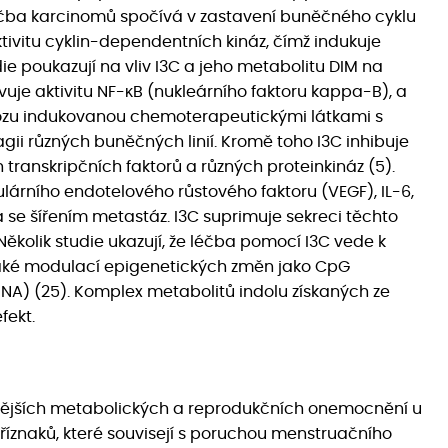
Léčba karcinomů spočívá v zastavení buněčného cyklu
aktivitu cyklin-dependentních kináz, čímž indukuje
ie poukazují na vliv I3C a jeho metabolitu DIM na
uje aktivitu NF-κB (nukleárního faktoru kappa-B), a
tózu indukovanou chemoterapeutickými látkami s
agii různých buněčných linií. Kromě toho I3C inhibuje
transkripčních faktorů a různých proteinkináz (5).
rního endotelového růstového faktoru (VEGF), IL-6,
 se šířením metastáz. I3C suprimuje sekreci těchto
Několik studie ukazují, že léčba pomocí I3C vede k
také modulací epigenetických změn jako CpG
NA) (25). Komplex metabolitů indolu získaných ze
fekt.
řenějších metabolických a reprodukčních onemocnění u
říznaků, které souvisejí s poruchou menstruačního