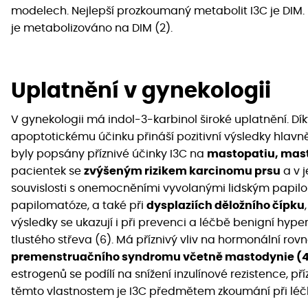
modelech. Nejlepší prozkoumaný metabolit I3C je DIM. I
je metabolizováno na DIM (2).
Uplatnění v gynekologii
V gynekologii má indol-3-karbinol široké uplatnění. Dí
apoptotickému účinku přináší pozitivní výsledky hlavn
byly popsány příznivé účinky I3C na
mastopatiu, mas
pacientek se
zvýšeným rizikem karcinomu prsu
a v j
souvislosti s onemocněními vyvolanými lidským papilo
papilomatóze, a také při
dysplaziích děložního čípku
výsledky se ukazují i ​​při prevenci a léčbě benigní hyp
tlustého střeva (6). Má příznivý vliv na hormonální r
premenstruačního syndromu včetně mastodynie (
estrogenů se podílí na snížení inzulínové rezistence, pří
těmto vlastnostem je I3C předmětem zkoumání při lé