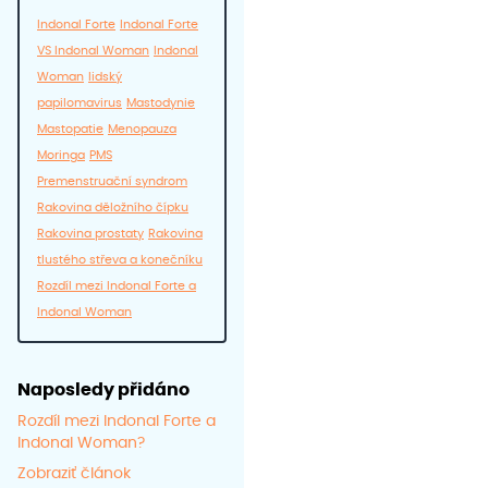
Indonal Forte
Indonal Forte
VS Indonal Woman
Indonal
Woman
lidský
papilomavirus
Mastodynie
Mastopatie
Menopauza
Moringa
PMS
Premenstruační syndrom
Rakovina děložního čípku
Rakovina prostaty
Rakovina
tlustého střeva a konečníku
Rozdíl mezi Indonal Forte a
Indonal Woman
Naposledy přidáno
Rozdíl mezi Indonal Forte a
Indonal Woman?
Zobraziť článok