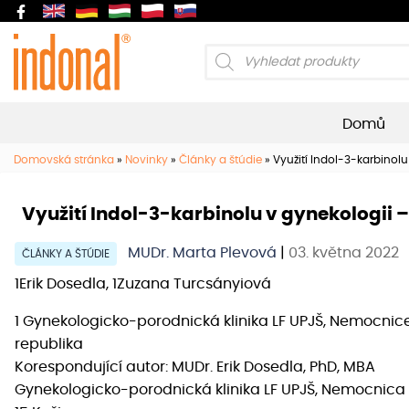
Products
search
Domů
Domovská stránka
»
Novinky
»
Články a štúdie
»
Využití Indol-3-karbinol
Využití Indol-3-karbinolu v gynekologii 
MUDr. Marta Plevová
|
03. května 2022
ČLÁNKY A ŠTÚDIE
1Erik Dosedla, 1Zuzana Turcsányiová
1 Gynekologicko-porodnická klinika LF UPJŠ, Nemocnic
republika
Korespondující autor: MUDr. Erik Dosedla, PhD, MBA
Gynekologicko-porodnická klinika LF UPJŠ, Nemocnica 