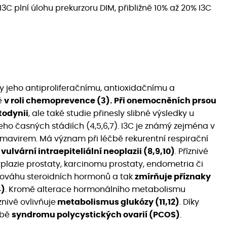
3C plní úlohu prekurzoru DIM, přibližně 10% až 20% I3C
ky jeho antiproliferačnímu, antioxidačnímu a
ě
v roli chemoprevence (3). Při onemocněních prsou
todynii
, ale také studie přinesly slibné výsledky u
eho časných stádiích (4,5,6,7). I3C je známý zejména v
mavirem. Má význam při léčbě rekurentní respirační
,
vulvární intraepiteliální neoplazii (8,9,10)
. Příznivé
erplazie prostaty, karcinomu prostaty, endometria či
ovnováhu steroidních hormonů a tak
zmírňuje příznaky
4)
. Kromě alterace hormonálního metabolismu
znivě ovlivňuje
metabolismus glukózy (11,12)
. Díky
čbě
syndromu polycystických ovarií (PCOS)
.