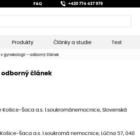
FAQ
+420 774 437 979
Produkty
Články a studie
Test
u v gynekologii – odborný článek
– odborný článek
e Košice-Šaca a.s. 1.soukrománemocnice, Slovenská
Košice-Šaca a.s. 1.soukromá nemocnice, Lúčna 57, 040