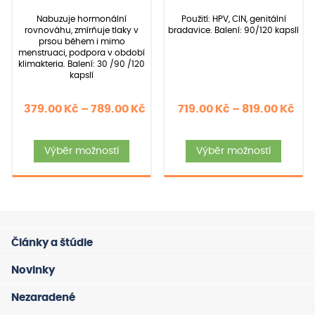
z 5 na
z 5 na
základě
základě
Nabuzuje hormonální
Použití: HPV, CIN, genitální
hodnocení
hodnocení
rovnováhu, zmírňuje tlaky v
bradavice. Balení: 90/120 kapslí
zákazníků
zákazníků
prsou během i mimo
menstruaci, podpora v období
klimakteria. Balení: 30 /90 /120
kapslí
Rozpětí
Roz
379.00
Kč
–
789.00
Kč
719.00
Kč
–
819.00
Kč
cen:
cen
Tento
Tent
379.00 Kč
719
Výběr možností
Výběr možností
produkt
produ
až
až
má
má
789.00 Kč
819
více
více
variant.
varia
Možnosti
Možno
Články a štúdie
lze
lze
vybrat
vybra
Novinky
na
na
Nezaradené
stránce
strán