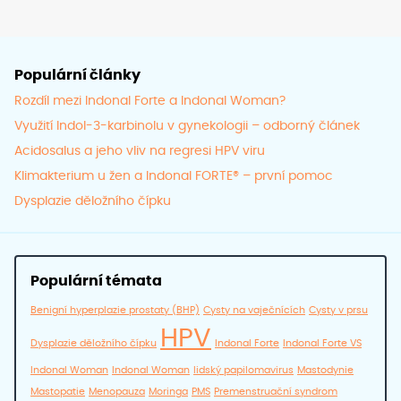
produktu
prod
Populární články
Rozdíl mezi Indonal Forte a Indonal Woman?
Využití Indol-3-karbinolu v gynekologii – odborný článek
Acidosalus a jeho vliv na regresi HPV viru
Klimakterium u žen a Indonal FORTE® – první pomoc
Dysplazie děložního čípku
Populární témata
Benigní hyperplazie prostaty (BHP)
Cysty na vaječnících
Cysty v prsu
HPV
Dysplazie děložního čípku
Indonal Forte
Indonal Forte VS
Indonal Woman
Indonal Woman
lidský papilomavirus
Mastodynie
Mastopatie
Menopauza
Moringa
PMS
Premenstruační syndrom