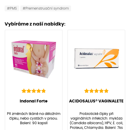
#PMS
#Premenstruační syndrom
Vybíráme z naší nabídky:
136
Hodnoceno
22
Hodnoceno
(Hodnocení:
136
)
(Hodnocení:
22
)
Indonal Forte
ACIDOSALUS® VAGINALETE
4.90
4.95
z 5 na
z 5 na
základě
základě
Při změnách tkáně na děložním
Probiotické čípky při
hodnocení
hodnocení
čípku, nebo cystách v prsou.
vaginálních infekcích: mykóza
zákazníků
zákazníků
Balení: 90 kapslí
(Candida albicans), HPV, E. coli,
Proteus, Chlamydia. Balení: 7ks