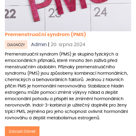
Premenstruační syndrom (PMS)
Admin
|
20. srpna 2024
DIAGNÓZY
Premenstruační syndrom (PMS) je skupina fyzických a
emocionálních příznaků, které mnoho žen zažívá před
menstruačním obdobím. Příznaky premenstruačního
syndromu (PMS) jsou způsobeny kombinací hormonálních,
chemických a behaviorálních faktorů. Jednou z hlavních
příčin PMS je hormonální nerovnováha. Stabilizace hladin
estrogenu může pomoci zmírnit výkyvy nálad a zlepšit
emocionální pohodu a přispět ke zmírnění hormonálních
nerovnováh. Indol-3-karbinol je užitečný doplněk pro ženy
trpící PMS, zejména pro jeho schopnost ovlivnit hormonální
rovnováhu a zlepšit metabolismus estrogenů.
Zobrazit článek