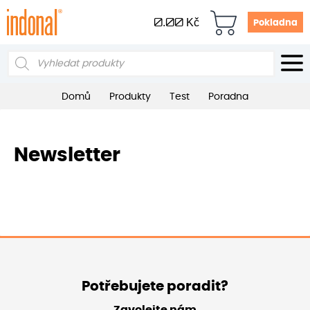
0.00
Kč
Pokladna
Products
search
Domů
Produkty
Test
Poradna
Newsletter
Potřebujete poradit?
Zavolejte nám