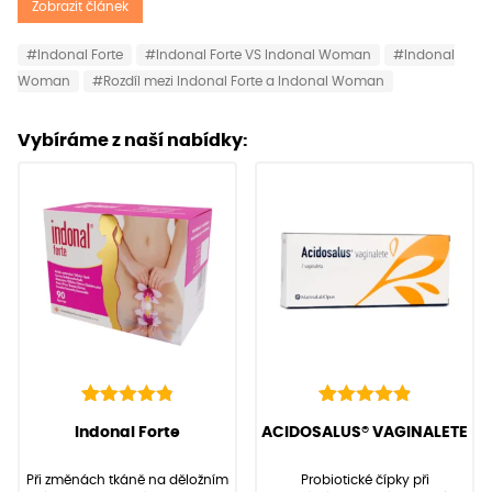
Zobrazit článek
#Indonal Forte
#Indonal Forte VS Indonal Woman
#Indonal
Woman
#Rozdíl mezi Indonal Forte a Indonal Woman
Vybíráme z naší nabídky:
136
Hodnoceno
22
Hodnoceno
(Hodnocení:
136
)
(Hodnocení:
22
)
Indonal Forte
ACIDOSALUS® VAGINALETE
4.90
4.95
z 5 na
z 5 na
základě
základě
Při změnách tkáně na děložním
Probiotické čípky při
hodnocení
hodnocení