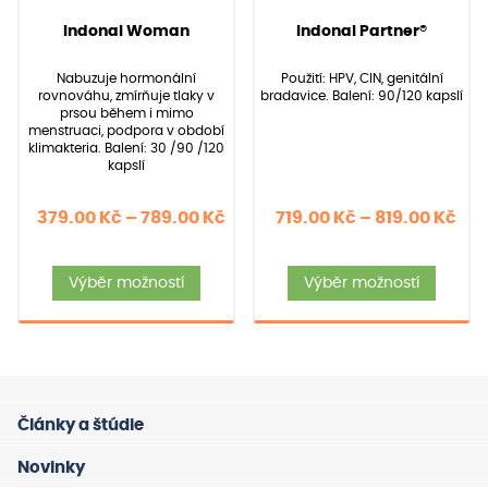
88
Hodnoceno
40
Hodnoceno
(Hodnocení:
88
)
(Hodnocení:
40
)
Indonal Woman
Indonal Partner®
4.97
5.00
z 5 na
z 5 na
základě
základě
Nabuzuje hormonální
Použití: HPV, CIN, genitální
hodnocení
hodnocení
rovnováhu, zmírňuje tlaky v
bradavice. Balení: 90/120 kapslí
zákazníků
zákazníků
prsou během i mimo
menstruaci, podpora v období
klimakteria. Balení: 30 /90 /120
kapslí
Rozpětí
Roz
379.00
Kč
–
789.00
Kč
719.00
Kč
–
819.00
Kč
cen:
cen
Tento
Tent
379.00 Kč
719
Výběr možností
Výběr možností
produkt
produ
až
až
má
má
789.00 Kč
819
více
více
variant.
varia
Možnosti
Možno
Články a štúdie
lze
lze
vybrat
vybra
Novinky
na
na