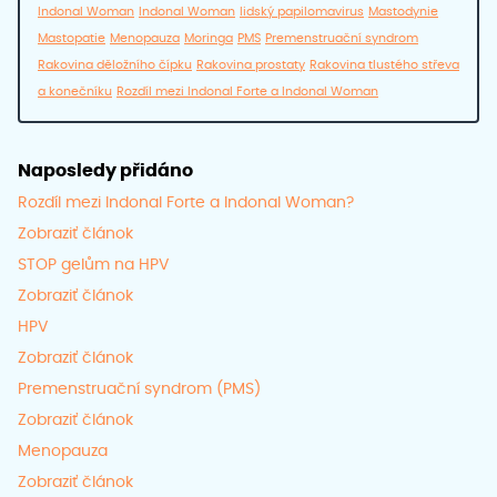
Indonal Woman
Indonal Woman
lidský papilomavirus
Mastodynie
Mastopatie
Menopauza
Moringa
PMS
Premenstruační syndrom
Rakovina děložního čípku
Rakovina prostaty
Rakovina tlustého střeva
a konečníku
Rozdíl mezi Indonal Forte a Indonal Woman
Naposledy přidáno
Rozdíl mezi Indonal Forte a Indonal Woman?
Zobraziť článok
STOP gelům na HPV
Zobraziť článok
HPV
Zobraziť článok
Premenstruační syndrom (PMS)
Zobraziť článok
Menopauza
Zobraziť článok