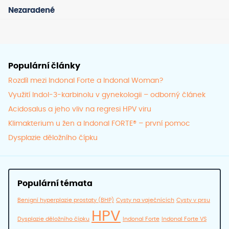
Nezaradené
stránce
strán
produktu
prod
Populární články
Rozdíl mezi Indonal Forte a Indonal Woman?
Využití Indol-3-karbinolu v gynekologii – odborný článek
Acidosalus a jeho vliv na regresi HPV viru
Klimakterium u žen a Indonal FORTE® – první pomoc
Dysplazie děložního čípku
Populární témata
Benigní hyperplazie prostaty (BHP)
Cysty na vaječnících
Cysty v prsu
HPV
Dysplazie děložního čípku
Indonal Forte
Indonal Forte VS