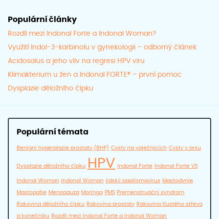
Populární články
Rozdíl mezi Indonal Forte a Indonal Woman?
Využití Indol-3-karbinolu v gynekologii – odborný článek
Acidosalus a jeho vliv na regresi HPV viru
Klimakterium u žen a Indonal FORTE® – první pomoc
Dysplazie děložního čípku
Populární témata
Benigní hyperplazie prostaty (BHP)
Cysty na vaječnících
Cysty v prsu
HPV
Dysplazie děložního čípku
Indonal Forte
Indonal Forte VS
Indonal Woman
Indonal Woman
lidský papilomavirus
Mastodynie
Mastopatie
Menopauza
Moringa
PMS
Premenstruační syndrom
Rakovina děložního čípku
Rakovina prostaty
Rakovina tlustého střeva
a konečníku
Rozdíl mezi Indonal Forte a Indonal Woman