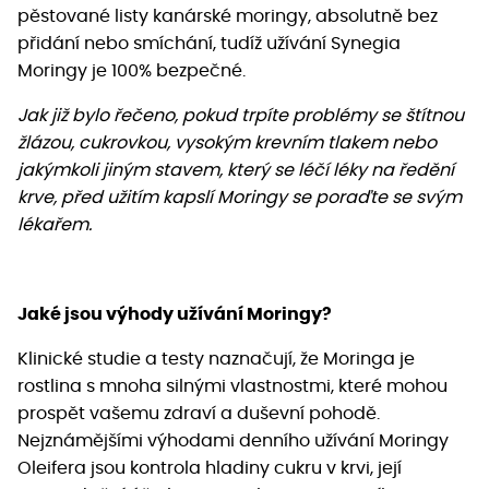
pěstované listy kanárské moringy, absolutně bez
přidání nebo smíchání, tudíž užívání Synegia
Moringy je 100% bezpečné.
Jak již bylo řečeno, pokud trpíte problémy se štítnou
žlázou, cukrovkou, vysokým krevním tlakem nebo
jakýmkoli jiným stavem, který se léčí léky na ředění
krve, před užitím kapslí Moringy se poraďte se svým
lékařem.
Jaké jsou výhody užívání Moringy?
Klinické studie a testy naznačují, že Moringa je
rostlina s mnoha silnými vlastnostmi, které mohou
prospět vašemu zdraví a duševní pohodě.
Nejznámějšími výhodami denního užívání Moringy
Oleifera jsou kontrola hladiny cukru v krvi, její