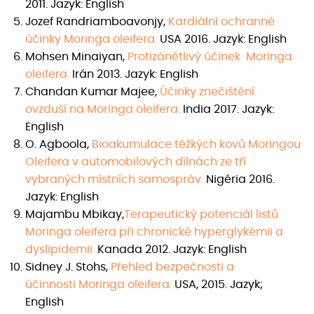
2011. Jazyk: English
Jozef Randriamboavonjy,
Kardiální ochranné
účinky Moringa oleifera
.
USA 2016. Jazyk: English
Mohsen Minaiyan,
Protizánětlivý účinek Moringa
oleifera
.
Irán 2013. Jazyk: English
Chandan Kumar Majee,
Účinky znečištění
ovzduší na Moringa oleifera
.
India 2017. Jazyk:
English
O. Agboola,
Bioakumulace těžkých kovů Moringou
Oleifera v automobilových dílnách ze tří
vybraných místních samospráv.
Nigéria 2016.
Jazyk: English​
Majambu Mbikay,
Terapeutický potenciál listů
Moringa oleifera při chronické hyperglykémii a
dyslipidemii.
Kanada 2012. Jazyk: English
Sidney J. Stohs,
Přehled bezpečnosti a
účinnosti Moringa oleifera
.
USA, 2015. Jazyk;
English