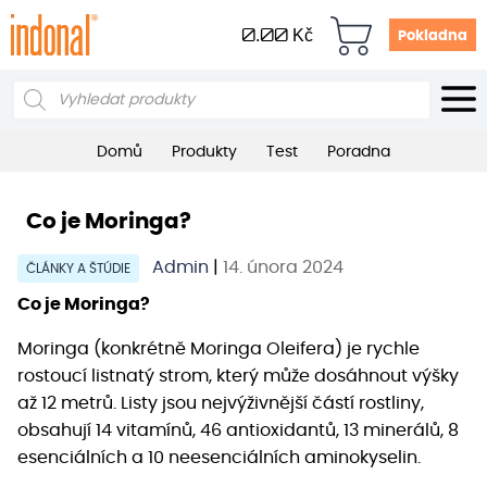
0.00
Kč
Pokladna
Products
search
Domů
Produkty
Test
Poradna
Co je Moringa?
Admin
|
14. února 2024
ČLÁNKY A ŠTÚDIE
Co je Moringa?
Moringa (konkrétně Moringa Oleifera) je rychle
rostoucí listnatý strom, který může dosáhnout výšky
až 12 metrů. Listy jsou nejvýživnější částí rostliny,
obsahují 14 vitamínů, 46 antioxidantů, 13 minerálů, 8
esenciálních a 10 neesenciálních aminokyselin.