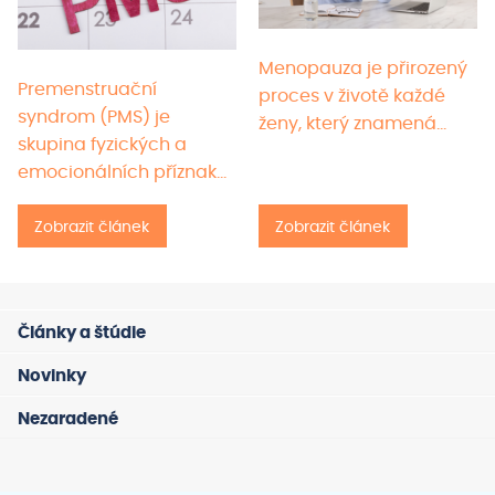
Menopauza je přirozený
Premenstruační
proces v životě každé
syndrom (PMS) je
ženy, který znamená…
skupina fyzických a
emocionálních příznaků,
které…
Zobrazit článek
Zobrazit článek
Články a štúdie
Novinky
Nezaradené