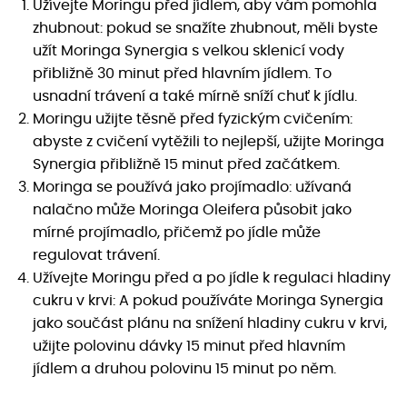
Užívejte Moringu před jídlem, aby vám pomohla
zhubnout: pokud se snažíte zhubnout, měli byste
užít Moringa Synergia s velkou sklenicí vody
přibližně 30 minut před hlavním jídlem. To
usnadní trávení a také mírně sníží chuť k jídlu.
Moringu užijte těsně před fyzickým cvičením:
abyste z cvičení vytěžili to nejlepší, užijte Moringa
Synergia přibližně 15 minut před začátkem.
Moringa se používá jako projímadlo: užívaná
nalačno může Moringa Oleifera působit jako
mírné projímadlo, přičemž po jídle může
regulovat trávení.
Užívejte Moringu před a po jídle k regulaci hladiny
cukru v krvi: A pokud používáte Moringa Synergia
jako součást plánu na snížení hladiny cukru v krvi,
užijte polovinu dávky 15 minut před hlavním
jídlem a druhou polovinu 15 minut po něm.