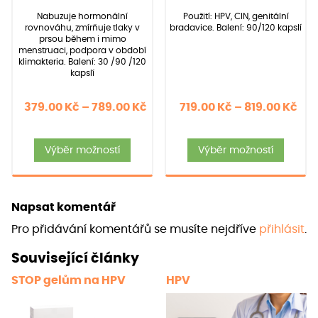
základě
základě
Nabuzuje hormonální
Použití: HPV, CIN, genitální
hodnocení
hodnocení
rovnováhu, zmírňuje tlaky v
bradavice. Balení: 90/120 kapslí
zákazníků
zákazníků
prsou během i mimo
menstruaci, podpora v období
klimakteria. Balení: 30 /90 /120
kapslí
Rozpětí
Roz
379.00
Kč
–
789.00
Kč
719.00
Kč
–
819.00
Kč
cen:
cen
Tento
Tent
379.00 Kč
719
Výběr možností
Výběr možností
produkt
produ
až
až
má
má
789.00 Kč
819
více
více
Napsat komentář
variant.
varia
Pro přidávání komentářů se musíte nejdříve
přihlásit
.
Možnosti
Možno
lze
lze
Související články
vybrat
vybra
STOP gelům na HPV
HPV
na
na
stránce
strán
produktu
prod