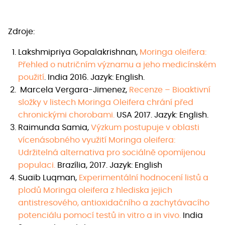
Zdroje:
Lakshmipriya Gopalakrishnan,
Moringa oleifera:
Přehled o nutričním významu a jeho medicínském
použití
. India
2016. Jazyk: English.
Marcela Vergara-Jimenez,
Recenze – Bioaktivní
složky v listech Moringa Oleifera chrání před
chronickými chorobami.
USA 2017. Jazyk: English.
Raimunda Samia,
Výzkum postupuje v oblasti
vícenásobného využití Moringa oleifera:
Udržitelná alternativa pro sociálně opomíjenou
populaci.
Brazília, 2017. Jazyk: English
Suaib Luqman,
Experimentální hodnocení listů a
plodů Moringa oleifera z hlediska jejich
antistresového, antioxidačního a zachytávacího
potenciálu pomocí testů in vitro a in vivo.
India