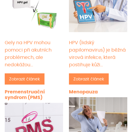
Gely na HPV mohou
HPV (lidský
pomoci při akutních
papilomavirus) je běžná
problémech, ale
virová infekce, která
nedokážou…
postihuje kůži…
Zobrazit článek
Zobrazit článek
Premenstruační
Menopauza
syndrom (PMS)