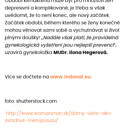
Období klimakteria může být pro množství žen
depresivní a komplikované, je třeba si však
uvědomit, že to není konec, ale nový začátek.
Začátek období, během kterého se ženy konečně
mohou věnovat sami sobě a vychutnávat si život
plnými doušky! „
Nadále však platí, že pravidelná
gynekologická vyšetření jsou nejlepší prevencí
“,
uzavírá gynekoložka
MUDr. Ilona Hegerová.
Více se dočtete na
www.indonal.eu
.
foto: shutterstock.com
http://www.womanman.sk/damy-viete-ako-
zvladnut-menopauzu/