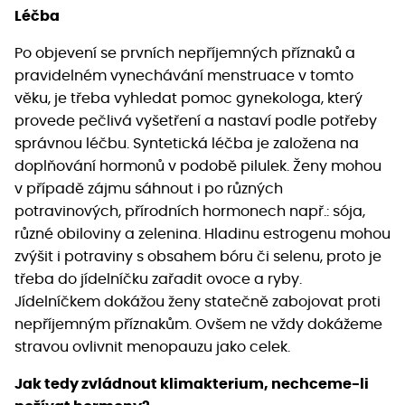
Léčba
Po objevení se prvních nepříjemných příznaků a
pravidelném vynechávání menstruace v tomto
věku, je třeba vyhledat pomoc gynekologa, který
provede pečlivá vyšetření a nastaví podle potřeby
správnou léčbu. Syntetická léčba je založena na
doplňování hormonů v podobě pilulek. Ženy mohou
v případě zájmu sáhnout i po různých
potravinových, přírodních hormonech např.: sója,
různé obiloviny a zelenina. Hladinu estrogenu mohou
zvýšit i potraviny s obsahem bóru či selenu, proto je
třeba do jídelníčku zařadit ovoce a ryby.
Jídelníčkem dokážou ženy statečně zabojovat proti
nepříjemným příznakům. Ovšem ne vždy dokážeme
stravou ovlivnit menopauzu jako celek.
Jak tedy zvládnout klimakterium, nechceme-li