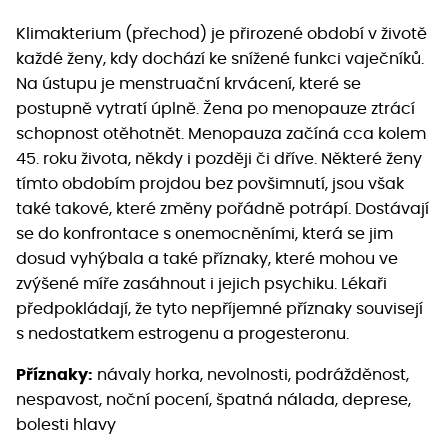
Klimakterium (přechod) je přirozené období v životě
každé ženy, kdy dochází ke snížené funkci vaječníků.
Na ústupu je menstruační krvácení, které se
postupně vytratí úplně. Žena po menopauze ztrácí
schopnost otěhotnět. Menopauza začíná cca kolem
45. roku života, někdy i později či dříve. Některé ženy
tímto obdobím projdou bez povšimnutí, jsou však
také takové, které změny pořádně potrápí. Dostávají
se do konfrontace s onemocněními, která se jim
dosud vyhýbala a také příznaky, které mohou ve
zvýšené míře zasáhnout i jejich psychiku. Lékaři
předpokládají, že tyto nepříjemné příznaky souvisejí
s nedostatkem estrogenu a progesteronu.
Příznaky:
návaly horka, nevolnosti, podrážděnost,
nespavost, noční pocení, špatná nálada, deprese,
bolesti hlavy