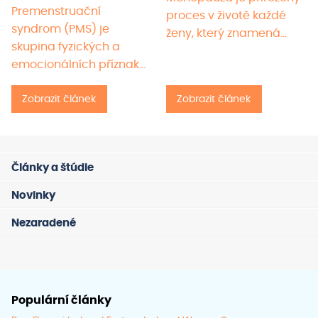
Premenstruační
proces v životě každé
syndrom (PMS) je
ženy, který znamená…
skupina fyzických a
emocionálních příznaků,
které…
Zobrazit článek
Zobrazit článek
Články a štúdie
Novinky
Nezaradené
Populární články