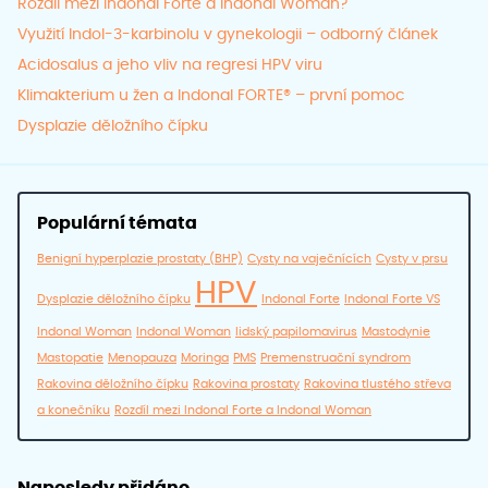
Rozdíl mezi Indonal Forte a Indonal Woman?
Využití Indol-3-karbinolu v gynekologii – odborný článek
Acidosalus a jeho vliv na regresi HPV viru
Klimakterium u žen a Indonal FORTE® – první pomoc
Dysplazie děložního čípku
Populární témata
Benigní hyperplazie prostaty (BHP)
Cysty na vaječnících
Cysty v prsu
HPV
Dysplazie děložního čípku
Indonal Forte
Indonal Forte VS
Indonal Woman
Indonal Woman
lidský papilomavirus
Mastodynie
Mastopatie
Menopauza
Moringa
PMS
Premenstruační syndrom
Rakovina děložního čípku
Rakovina prostaty
Rakovina tlustého střeva
a konečníku
Rozdíl mezi Indonal Forte a Indonal Woman
Naposledy přidáno