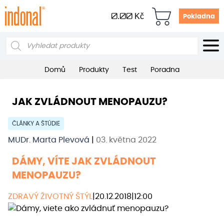
0.00
Kč
Pokladna
Products
search
Domů
Produkty
Test
Poradna
JAK ZVLÁDNOUT MENOPAUZU?
ČLÁNKY A ŠTÚDIE
MUDr. Marta Plevová
|
03. května 2022
DÁMY, VÍTE JAK ZVLÁDNOUT
MENOPAUZU?
ZDRAVÝ ŽIVOTNÝ ŠTÝL
|
20.12.2018
|
12:00