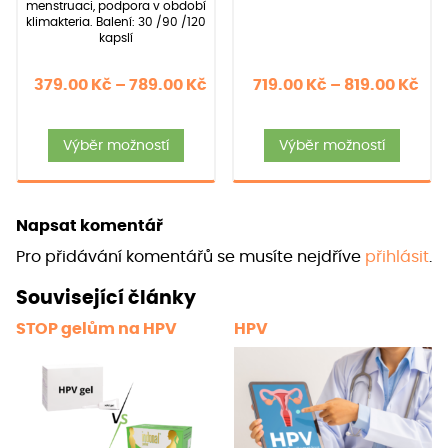
menstruaci, podpora v období
klimakteria. Balení: 30 /90 /120
kapslí
Rozpětí
Roz
379.00
Kč
–
789.00
Kč
719.00
Kč
–
819.00
Kč
cen:
cen
Tento
Tent
379.00 Kč
719
Výběr možností
Výběr možností
produkt
produ
až
až
má
má
789.00 Kč
819
více
více
Napsat komentář
variant.
varia
Pro přidávání komentářů se musíte nejdříve
přihlásit
.
Možnosti
Možno
lze
lze
Související články
vybrat
vybra
STOP gelům na HPV
HPV
na
na
stránce
strán
produktu
prod