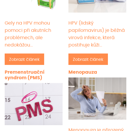
Gely na HPV mohou
HPV (lidský
pomoci při akutních
papilomavirus) je běžná
problémech, ale
virová infekce, která
nedokážou…
postihuje kůži…
Zobrazit článek
Zobrazit článek
Premenstruační
Menopauza
syndrom (PMS)
Menopauza je přirozený