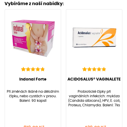
Vybíráme z naší nabídky:
136
Hodnoceno
22
Hodnoceno
(Hodnocení:
136
)
(Hodnocení:
22
)
Indonal Forte
ACIDOSALUS® VAGINALETE
4.90
4.95
z 5 na
z 5 na
základě
základě
Při změnách tkáně na děložním
Probiotické čípky při
hodnocení
hodnocení
čípku, nebo cystách v prsou.
vaginálních infekcích: mykóza
zákazníků
zákazníků
Balení: 90 kapslí
(Candida albicans), HPV, E. coli,
Proteus, Chlamydia. Balení: 7ks