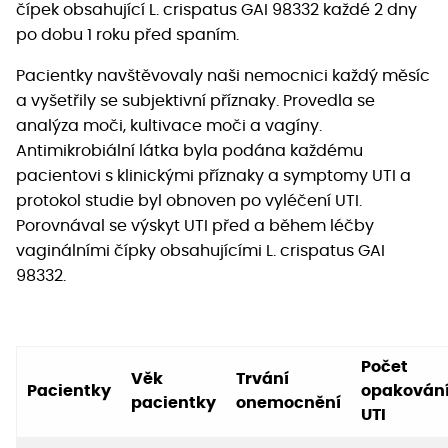
čípek obsahující L. crispatus GAI 98332 každé 2 dny
po dobu 1 roku před spaním.
Pacientky navštěvovaly naši nemocnici každý měsíc
a vyšetřily se subjektivní příznaky. Provedla se
analýza moči, kultivace moči a vagíny.
Antimikrobiální látka byla podána každému
pacientovi s klinickými příznaky a symptomy UTI a
protokol studie byl obnoven po vyléčení UTI.
Porovnával se výskyt UTI před a během léčby
vaginálními čípky obsahujícími L. crispatus GAI
98332.
Počet
Věk
Trvání
Pacientky
opakován
pacientky
onemocnění
UTI