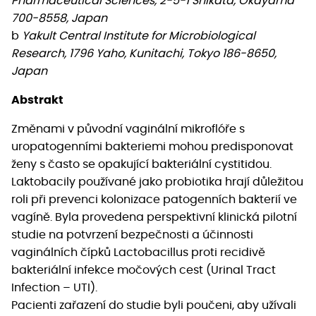
Pharmaceutical Sciences, 2-5-1 Shikata, Okayama
700-8558, Japan
b
Yakult Central Institute for Microbiological
Research, 1796 Yaho, Kunitachi, Tokyo 186-8650,
Japan
Abstrakt
Změnami v původní vaginální mikroflóře s
uropatogenními bakteriemi mohou predisponovat
ženy s často se opakující bakteriální cystitidou.
Laktobacily používané jako probiotika hrají důležitou
roli při prevenci kolonizace patogenních bakterií ve
vagíně. Byla provedena perspektivní klinická pilotní
studie na potvrzení bezpečnosti a účinnosti
vaginálních čípků Lactobacillus proti recidivě
bakteriální infekce močových cest (Urinal Tract
Infection – UTI).
Pacienti zařazení do studie byli poučeni, aby užívali