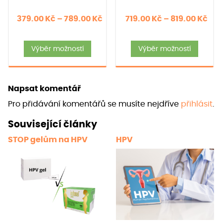
Rozpětí
Roz
379.00
Kč
–
789.00
Kč
719.00
Kč
–
819.00
Kč
cen:
cen
Tento
Tent
379.00 Kč
719
Výběr možností
Výběr možností
produkt
produ
až
až
má
má
789.00 Kč
819
více
více
Napsat komentář
variant.
varia
Pro přidávání komentářů se musíte nejdříve
přihlásit
.
Možnosti
Možno
lze
lze
Související články
vybrat
vybra
STOP gelům na HPV
HPV
na
na
stránce
strán
produktu
prod