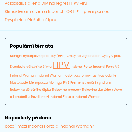
Acidosalus a jeho vliv na regresi HPV viru
Klimakterium u žen a Indonal FORTE® – první pomoc
Dysplazie děložního čípku
Populární témata
Benigní hyperplazie prostaty (BHP)
Cysty na vaječnících
Cysty v prsu
HPV
Dysplazie děložního čípku
Indonal Forte
Indonal Forte VS
Indonal Woman
Indonal Woman
lidský papilomavirus
Mastodynie
Mastopatie
Menopauza
Moringa
PMS
Premenstruační syndrom
Rakovina děložního čípku
Rakovina prostaty
Rakovina tlustého střeva
a konečníku
Rozdíl mezi Indonal Forte a Indonal Woman
Naposledy přidáno
Rozdíl mezi Indonal Forte a Indonal Woman?