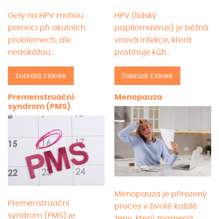
Gely na HPV mohou
HPV (lidský
pomoci při akutních
papilomavirus) je běžná
problémech, ale
virová infekce, která
nedokážou…
postihuje kůži…
Zobrazit článek
Zobrazit článek
Premenstruační
Menopauza
syndrom (PMS)
Menopauza je přirozený
Premenstruační
proces v životě každé
syndrom (PMS) je
ženy, který znamená…