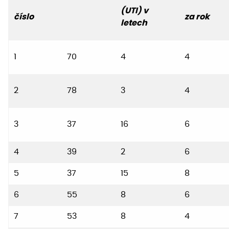
(UTI) v
číslo
za rok
letech
1
70
4
4
2
78
3
4
3
37
16
6
4
39
2
6
5
37
15
8
6
55
8
6
7
53
8
4