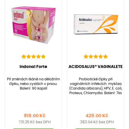
136
Hodnoceno
22
Hodnoceno
(Hodnocení:
136
)
(Hodnocení:
22
)
Indonal Forte
ACIDOSALUS® VAGINALETE
4.90
4.95
z 5 na
z 5 na
základě
základě
Při změnách tkáně na děložním
Probiotické čípky při
hodnocení
hodnocení
čípku, nebo cystách v prsou.
vaginálních infekcích: mykóza
zákazníků
zákazníků
Balení: 90 kapslí
(Candida albicans), HPV, E. coli,
Proteus, Chlamydia. Balení: 7ks
819.00
Kč
429.00
Kč
731.25
Kč
bez DPH
383.04
Kč
bez DPH