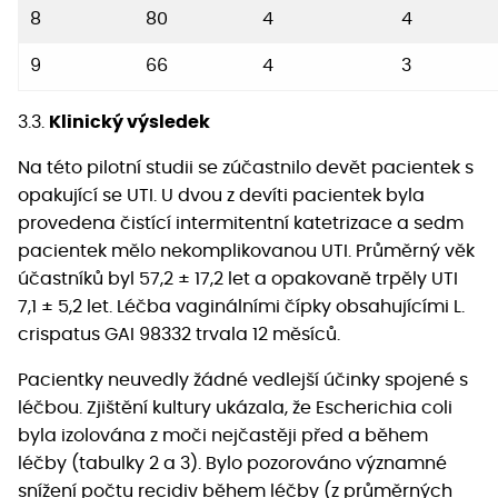
8
80
4
4
9
66
4
3
3.3.
Klinický výsledek
Na této pilotní studii se zúčastnilo devět pacientek s
opakující se UTI. U dvou z devíti pacientek byla
provedena čistící intermitentní katetrizace a sedm
pacientek mělo nekomplikovanou UTI. Průměrný věk
účastníků byl 57,2 ± 17,2 let a opakovaně trpěly UTI
7,1 ± 5,2 let. Léčba vaginálními čípky obsahujícími L.
crispatus GAI 98332 trvala 12 měsíců.
Pacientky neuvedly žádné vedlejší účinky spojené s
léčbou. Zjištění kultury ukázala, že Escherichia coli
byla izolována z moči nejčastěji před a během
léčby (tabulky 2 a 3). Bylo pozorováno významné
snížení počtu recidiv během léčby (z průměrných