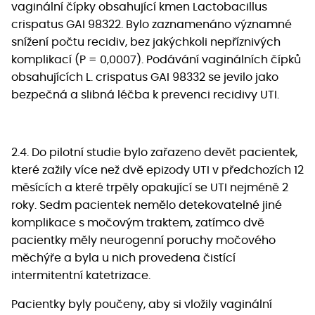
vaginální čípky obsahující kmen Lactobacillus
crispatus GAI 98322. Bylo zaznamenáno významné
snížení počtu recidiv, bez jakýchkoli nepříznivých
komplikací (P = 0,0007). Podávání vaginálních čípků
obsahujících L. crispatus GAI 98332 se jevilo jako
bezpečná a slibná léčba k prevenci recidivy UTI.
2.4. Do pilotní studie bylo zařazeno devět pacientek,
které zažily více než dvě epizody UTI v předchozích 12
měsících a které trpěly opakující se UTI nejméně 2
roky. Sedm pacientek nemělo detekovatelné jiné
komplikace s močovým traktem, zatímco dvě
pacientky měly neurogenní poruchy močového
měchýře a byla u nich provedena čistící
intermitentní katetrizace.
Pacientky byly poučeny, aby si vložily vaginální