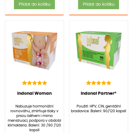
Přidat do košíku
Přidat do košíku
88
Hodnoceno
40
Hodnoceno
(Hodnocení:
88
)
(Hodnocení:
40
)
Indonal Woman
Indonal Partner®
4.97
5.00
z 5 na
z 5 na
základě
základě
Nabuzuje hormonální
Použití: HPV, CIN, genitální
hodnocení
hodnocení
rovnováhu, zmírňuje tlaky v
bradavice. Balení: 90/120 kapslí
zákazníků
zákazníků
prsou během i mimo
menstruaci, podpora v období
klimakteria. Balení: 30 /90 /120
kapslí