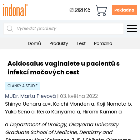
0.00
Kč
Pokladna
Products
search
Domů
Produkty
Test
Poradna
Acidosalus vaginalete u pacientů s
infekcí močových cest
ČLÁNKY A ŠTÚDIE
MUDr. Marta Plevová
|
03. května 2022
Shinya Uehara a,∗, Koichi Monden a, Koji Nomoto b,
Yuko Seno a, Reiko Kariyama a, Hiromi Kumon a
a
Department of Urology, Okayama University
Graduate School of Medicine, Dentistry and