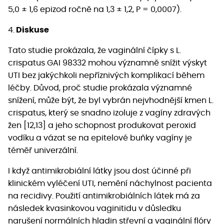
5,0 ± 1,6 epizod ročně na 1,3 ± 1,2, P = 0,0007).
4.
Diskuse
Tato studie prokázala, že vaginální čípky s L.
crispatus GAI 98332 mohou významně snížit výskyt
UTI bez jakýchkoli nepříznivých komplikací během
léčby. Důvod, proč studie prokázala významné
snížení, může být, že byl vybrán nejvhodnější kmen L.
crispatus, který se snadno izoluje z vagíny zdravých
žen [12,13] a jeho schopnost produkovat peroxid
vodíku a vázat se na epitelové buňky vagíny je
téměř univerzální.
I když antimikrobiální látky jsou dost účinné při
klinickém vyléčení UTI, nemění náchylnost pacienta
na recidivy. Použití antimikrobiálních látek má za
následek kvasinkovou vaginitidu v důsledku
narušení normálních hladin střevní a vaginální flóry