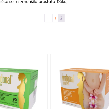
síce se mi zmenšila prostata. Děkuji
←
1
2