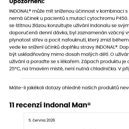
Upozornění:
INDONAL® může mít sníženou účinnost v kombinaci s l
nemá účinek u pacientů s mutací cytochromu P450. 
se štítnou žlázou konzultujte užívání Indonalu se svý
doporučená denní dávka, byl zaznamenán vzácný výsk
plynatost střev a pocit nafouknutí, který zmizí během
vede ke snížení účinků doplňku stravy INDONAL®. Dop
být uskladňovány mimo dosah malých dětí. O užívání
užívání a poraďte se s lékařem. Zápach produktu je c
25°C, na tmavém místě, není nutná chladnička. V př
Máte-li jakékoli dotazy ohledně našich produktů nev
11 recenzí
Indonal Man®
5. června 2026