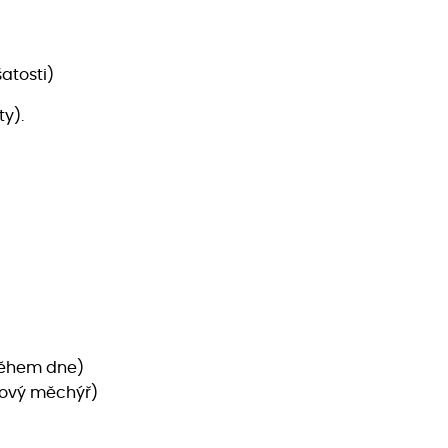
atosti)
ty).
během dne)
čový měchýř)