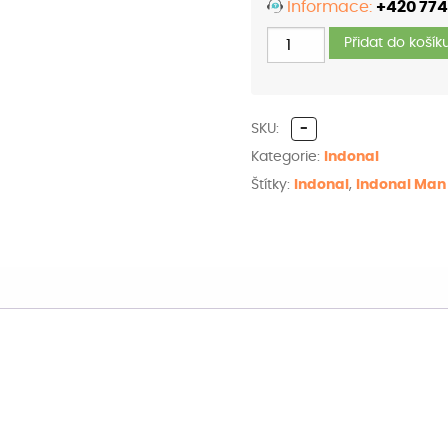
Informace:
+420 774
Balení
Indonal
Přidat do košík
Man®
množství
SKU:
-
Kategorie:
Indonal
Štítky:
Indonal
,
Indonal Man