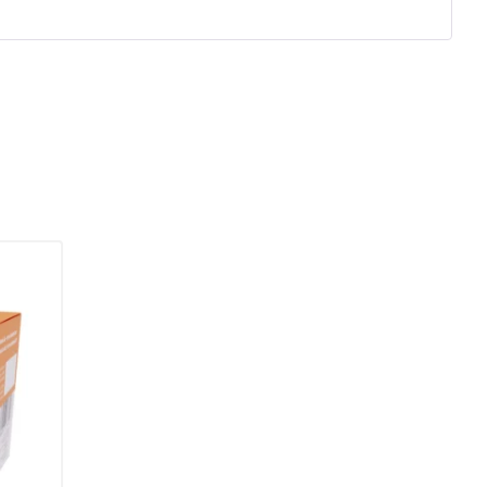
z 5
5