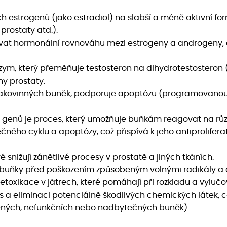
 estrogenů (jako estradiol) na slabší a méně aktivní form
rostaty atd.).
t hormonální rovnováhu mezi estrogeny a androgeny, což
zym, který přeměňuje testosteron na dihydrotestosteron 
ny prostaty.
 rakovinných buněk, podporuje apoptózu (programovanou b
 genů je proces, který umožňuje buňkám reagovat na růz
ného cyklu a apoptózy, což přispívá k jeho antiprolifera
ré snižují zánětlivé procesy v prostatě a jiných tkáních.
ní buňky před poškozením způsobeným volnými radikály a
detoxikace v játrech, které pomáhají při rozkladu a vylučo
 a eliminaci potenciálně škodlivých chemických látek, c
zených, nefunkčních nebo nadbytečných buněk).