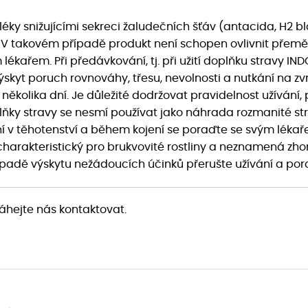
éky snižujícími sekreci žaludečních šťáv (antacida, H2 b
V takovém případě produkt není schopen ovlivnit přemě
m lékařem. Při předávkování, tj. při užití doplňku stravy
yt poruch rovnováhy, třesu, nevolnosti a nutkání na zv
 několika dní. Je důležité dodržovat pravidelnost užívání,
lňky stravy se nesmí používat jako náhrada rozmanité str
 v těhotenství a během kojení se poraďte se svým lékař
harakteristický pro brukvovité rostliny a neznamená zhorš
ípadě výskytu nežádoucích účinků přerušte užívání a por
áhejte nás kontaktovat.