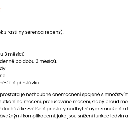
T
k z rastilny serenoa repens).
bu 3 měsíců
e denně po dobu 3 měsíců.
dy!
ne.
ěsíční přestávka.
prostata je nezhoubné onemocnění spojené s množstvím 
sou nutkání na močení, přerušované močení, slabý proud
BHP dochází ke zvětšení prostaty nadbytečným zmnožením
závažnými komplikacemi, jako jsou snížení funkce ledvin 