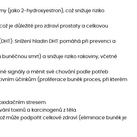
y (jako 2-hydroxyestron), což snižuje riziko
 je důležité pro zdraví prostaty a celkovou
(DHT). Snížení hladin DHT pomáhá při prevenci a
uněčnou smrt) a snižuje riziko rakoviny, včetně
né signály a měnit své chování podle potřeb
tivním účinkům (proliferace buněk proces, při kterém
 oxidačním stresem.
vání toxinů a karcinogenů z těla.
ož může podpořit celkové zdraví (eliminace buněk je