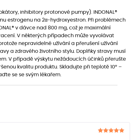
lokátory, inhibitory protonové pumpy). INDONAL®
nu estrogenu na 2α-hydroxyestron. Při problémech
 INDONAL® v dávce nad 800 mg, což je maximální
racení. V některých případech může vyvolávat
 protože nepravidelné užívání a přerušení užívání
avy a zdravého životního stylu. Doplňky stravy musí
em. V případě výskytu nežádoucích účinků přerušte
enou kvalitu produktu. Skladujte při teplotě 10° –
aďte se se svým lékařem.
Hodnocení