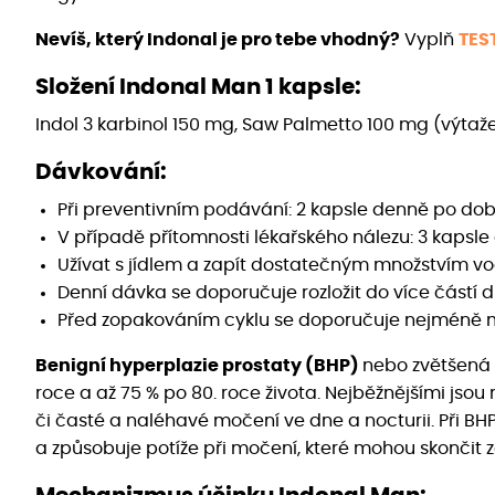
Nevíš, který Indonal je pro tebe vhodný?
Vyplň
TES
Složení Indonal Man 1 kapsle:
Indol 3 karbinol 150 mg, Saw Palmetto 100 mg (výtaže
Dávkování:
Při preventivním podávání: 2 kapsle denně po do
V případě přítomnosti lékařského nálezu: 3 kapsl
Užívat s jídlem a zapít dostatečným množstvím vo
Denní dávka se doporučuje rozložit do více částí d
Před zopakováním cyklu se doporučuje nejméně m
Benigní hyperplazie prostaty (BHP)
nebo zvětšená 
roce a až 75 % po 80. roce života. Nejběžnějšími j
či časté a naléhavé močení ve dne a nocturii. Při 
a způsobuje potíže při močení, které mohou skončit 