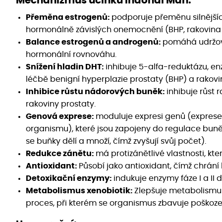
Mechanizmus účinku
Indonal Man:
Přeměna estrogenů:
podporuje přeměnu silnějších
hormonálně závislých onemocnění (BHP, rakovina p
Balance estrogenů a androgenů:
pomáhá udržova
hormonální rovnováhu.
Snížení hladin DHT:
inhibuje 5-alfa-reduktázu, en
léčbě benigní hyperplazie prostaty (BHP) a rakovi
Inhibice růstu nádorových buněk:
inhibuje růst
rakoviny prostaty.
Genová exprese:
moduluje expresi genů (exprese
organismu), které jsou zapojeny do regulace buněč
se buňky dělí a množí, čímž zvyšují svůj počet).
Redukce zánětu:
má protizánětlivé vlastnosti, kte
Antioxidant:
Působí jako antioxidant, čímž chrá
Detoxikační enzymy:
indukuje enzymy fáze I a II 
Metabolismus xenobiotik:
Zlepšuje metabolismus
proces, při kterém se organismus zbavuje poško