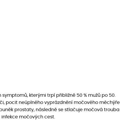
symptomů, kterými trpí přibližně 50 % mužů po 50.
 moči, pocit neúplného vyprázdnění močového měchýře
 buněk prostaty, následně se stlačuje močová trouba
a infekce močových cest.