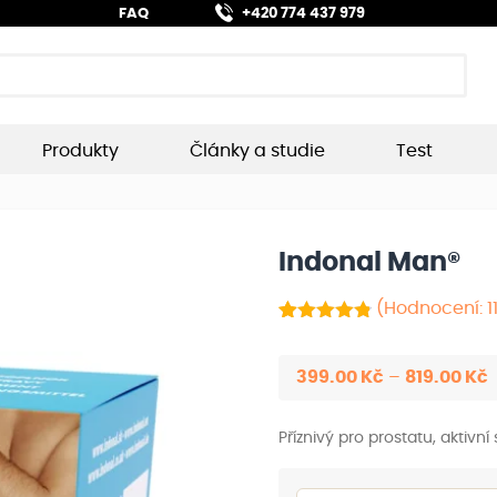
FAQ
+420 774 437 979
Produkty
Články a studie
Test
Indonal Man®
(Hodnocení:
1
Hodnoceno
11
z 5
4.91
na základě
R
399.00
Kč
–
819.00
Kč
hodnocení
c
zákazníků
3
Příznivý pro prostatu, aktivní
a
8