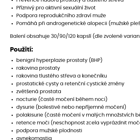
Prevence nádorů prostaty a tlustého střeva
Příznivý pro aktivní sexuální život
Podpora reprodukčního zdraví muže
Pomáhá při androgenetické alopecii (mužské pleš
Balení obsahuje 30/90/120 kapslí (dle zvolené varian
Použití:
benigní hyperplazie prostaty (BHP)
rakovina prostaty
rakovina tlustého střeva a konečníku
prostatické cysty a retenční cystické změny
zvětšená prostata
nocturie (časté močení během noci)
dysurie (bolestivé nebo nepříjemné močení)
polakisurie (časté močení v malých množstvích 
retence moči (neschopnost zcela vyprázdnit mo
podpora mužské plodnosti
gynekomastia