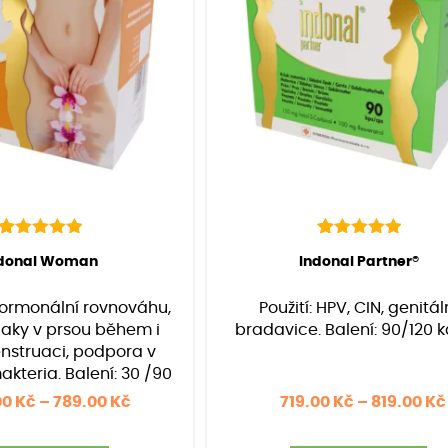
88
Hodnoceno
40
Hodnoceno
odnocení:
88
)
(Hodnocení:
40
)
ndonal Woman
Indonal Partner®
4.97
5.00
z 5 na
z 5 na
základě
základě
ormonální rovnováhu,
Použití: HPV, CIN, genitál
hodnocení
hodnocení
zákazníků
zákazníků
tlaky v prsou během i
bradavice. Balení: 90/120 k
struaci, podpora v
akteria. Balení: 30 /90
/120 kapslí
Rozpětí
00
Kč
–
789.00
Kč
719.00
Kč
–
819.00
Kč
cen: