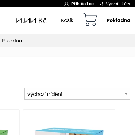
Přihlásit se
Vytvořit účet
0.00
Kč
Košík
Pokladna
Poradna