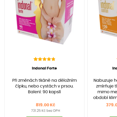
136
Hodnoceno
(Hodnocení:
136
)
(H
Indonal Forte
I
4.90
z 5 na
základě
Při změnách tkáně na děložním
Nabuzuje h
hodnocení
zákazníků
čípku, nebo cystách v prsou.
zmírňuje 
Balení: 90 kapslí
mimo men
období klim
819.00
Kč
379.
731.25
Kč
bez DPH