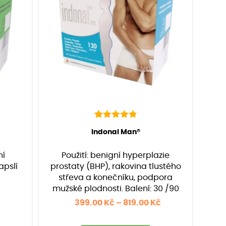
11
Hodnoceno
(Hodnocení:
11
)
Indonal Man®
4.91
z 5 na
základě
ní
Použití: benigní hyperplazie
hodnocení
zákazníků
apslí
prostaty (BHP), rakovina tlustého
střeva a konečníku, podpora
mužské plodnosti. Balení: 30 /90
/120 kapslí
Rozpětí
Rozpětí
399.00
Kč
–
819.00
Kč
cen:
cen: