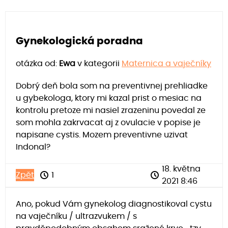
Gynekologická poradna
otázka od:
Ewa
v kategorii
Maternica a vaječníky
Dobrý deň bola som na preventivnej prehliadke
u gybekologa, ktory mi kazal prist o mesiac na
kontrolu pretoze mi nasiel zrazeninu povedal ze
som mohla zakrvacat aj z ovulacie v popise je
napisane cystis. Mozem preventivne uzivat
Indonal?
18. května
Zpět
1
2021 8:46
Ano, pokud Vám gynekolog diagnostikoval cystu
na vaječníku / ultrazvukem / s