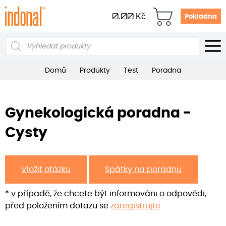
0.00
Kč
Pokladna
Products
search
Domů
Produkty
Test
Poradna
Gynekologická poradna -
Cysty
Vložit otázku
Spátky na poradnu
* v případě, že chcete být informováni o odpovědi,
před položením dotazu se
zaregistrujte