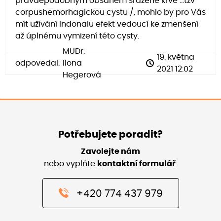
pravděpodobným obsahem sražené krve ...tzv
corpushemorhagickou cystu /, mohlo by pro Vás
mít užívání Indonalu efekt vedoucí ke zmenšení
až úplnému vymizení této cysty.
MUDr.
19. května
odpovedal:
Ilona
2021 12:02
Hegerová
Potřebujete poradit?
Zavolejte nám
nebo vyplňte
kontaktní formulář
.
+420 774 437 979