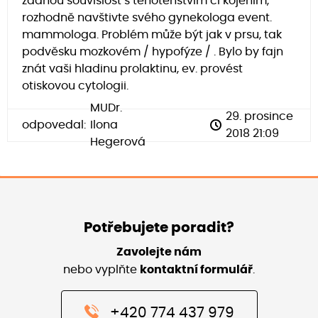
žádnou souvislost s těhotenstvím či kojením,
rozhodně navštivte svého gynekologa event.
mammologa. Problém může být jak v prsu, tak
podvěsku mozkovém / hypofýze / . Bylo by fajn
znát vaši hladinu prolaktinu, ev. provést
otiskovou cytologii.
MUDr.
29. prosince
odpovedal:
Ilona
2018 21:09
Hegerová
Potřebujete poradit?
Zavolejte nám
nebo vyplňte
kontaktní formulář
.
+420 774 437 979