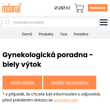
0.00
Kč
Pokladna
Products
search
Domů
Produkty
Test
Poradna
Gynekologická poradna -
biely výtok
Vložit otázku
Spátky na poradnu
* v případě, že chcete být informováni o odpovědi,
před položením dotazu se
zaregistrujte