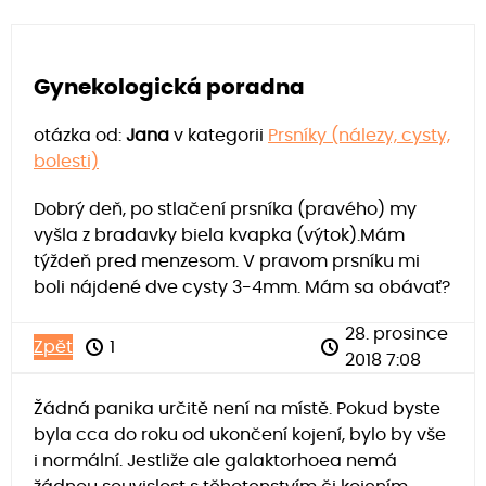
Gynekologická poradna
otázka od:
Jana
v kategorii
Prsníky (nálezy, cysty,
bolesti)
Dobrý deň, po stlačení prsníka (pravého) my
vyšla z bradavky biela kvapka (výtok).Mám
týždeň pred menzesom. V pravom prsníku mi
boli nájdené dve cysty 3-4mm. Mám sa obávať?
28. prosince
Zpět
1
2018 7:08
Žádná panika určitě není na místě. Pokud byste
byla cca do roku od ukončení kojení, bylo by vše
i normální. Jestliže ale galaktorhoea nemá