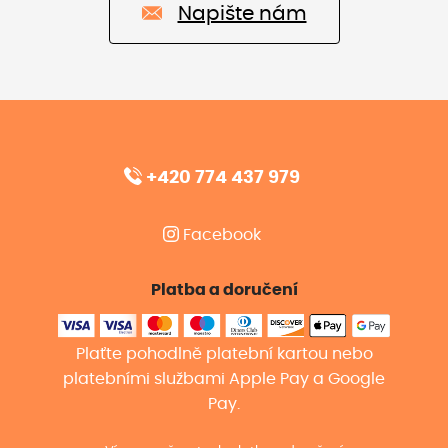
Napište nám
+420 774 437 979
Facebook
Platba a doručení
Plaťte pohodlně platební kartou nebo
platebními službami Apple Pay a Google
Pay.