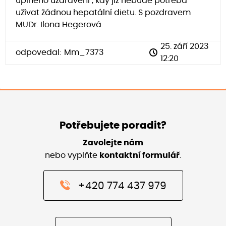
úplného uzdravení , kdy již nebude potřeba
užívat žádnou hepatální dietu. S pozdravem
MUDr. Ilona Hegerová
25. září 2023
odpovedal:
Mm_7373
12:20
Potřebujete poradit?
Zavolejte nám
nebo vyplňte
kontaktní formulář
.
+420 774 437 979