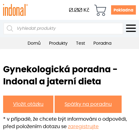
0.00
Kč
Pokladna
Products
search
Domů
Produkty
Test
Poradna
Gynekologická poradna -
Indonal a jaterní dieta
Vložit otázku
Spátky na poradnu
* v případě, že chcete být informováni o odpovědi,
před položením dotazu se
zaregistrujte