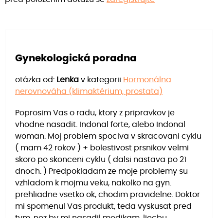
Gynekologická poradna
otázka od:
Lenka
v kategorii
Hormonálna
nerovnováha (klimaktérium, prostata)
Poprosim Vas o radu, ktory z pripravkov je
vhodne nasadit. Indonal forte, alebo Indonal
woman. Moj problem spociva v skracovani cyklu
( mam 42 rokov ) + bolestivost prsnikov velmi
skoro po skonceni cyklu ( dalsi nastava po 21
dnoch. ) Predpokladam ze moje problemy su
vzhladom k mojmu veku, nakolko na gyn.
prehliadne vsetko ok, chodim pravidelne. Doktor
mi spomenul Vas produkt, teda vyskusat pred
tym, nez by mi nasadil medikam. liecbu.