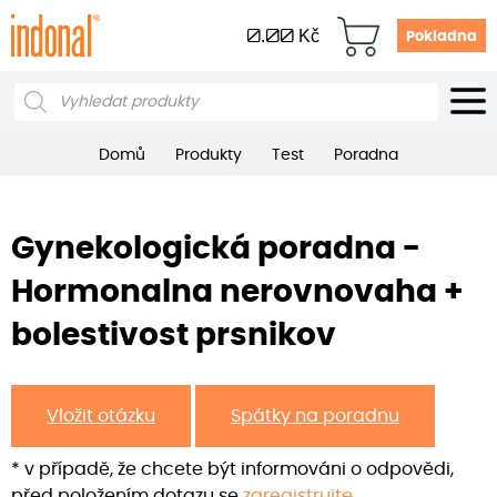
0.00
Kč
Pokladna
Products
search
Domů
Produkty
Test
Poradna
Gynekologická poradna -
Hormonalna nerovnovaha +
bolestivost prsnikov
Vložit otázku
Spátky na poradnu
* v případě, že chcete být informováni o odpovědi,
před položením dotazu se
zaregistrujte