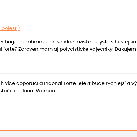
 bolesti)
echogenne ohranicene solidne lozisko - cysta s hustejs
 forte? Zaroven mam aj polycisticke vajecniky. Dakujem
 více doporučila Indonal Forte...efekt bude rychlejší a vý
stačil i Indonal Woman.