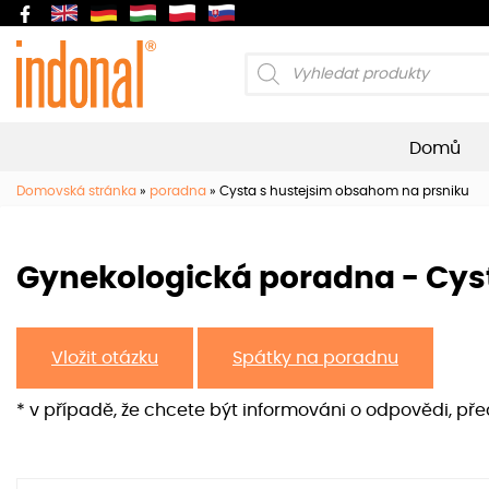
Products
search
Domů
Domovská stránka
»
poradna
»
Cysta s hustejsim obsahom na prsniku
Gynekologická poradna - Cys
Vložit otázku
Spátky na poradnu
* v případě, že chcete být informováni o odpovědi, př