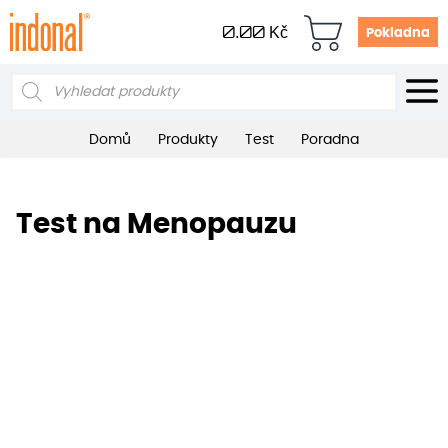
0.00
Kč
Pokladna
Products
search
Domů
Produkty
Test
Poradna
Test na Menopauzu
Máte nepravidelné menstruační
cykly?
Ne