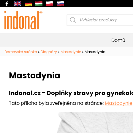
Products
search
Domů
Domovská stránka
»
Diagnózy
»
Mastodynie
»
Mastodynia
Mastodynia
Indonal.cz - Doplňky stravy pro gynekol
Tato příloha byla zveřejněna na stránce:
Mastodynie