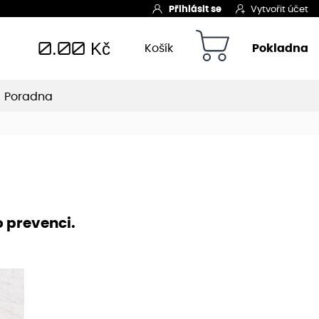
Přihlásit se
Vytvořit účet
0.00
Kč
Košík
Pokladna
Poradna
o prevenci.