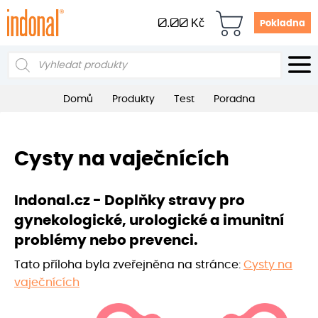
0.00
Kč
Pokladna
Products
search
Domů
Produkty
Test
Poradna
Cysty na vaječnících
Indonal.cz - Doplňky stravy pro
gynekologické, urologické a imunitní
problémy nebo prevenci.
Tato příloha byla zveřejněna na stránce:
Cysty na
vaječnících