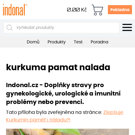
0.00
Kč
Pokladna
Products
search
Domů
Produkty
Test
Poradna
kurkuma pamat nalada
Indonal.cz - Doplňky stravy pro
gynekologické, urologické a imunitní
problémy nebo prevenci.
Tato příloha byla zveřejněna na stránce:
Zlepšuje
Kurkumin paměť i náladu?!