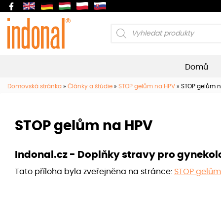
Products
search
Domů
Domovská stránka
»
Články a štúdie
»
STOP gelům na HPV
»
STOP gelům 
STOP gelům na HPV
Indonal.cz - Doplňky stravy pro gynekol
Tato příloha byla zveřejněna na stránce:
STOP gelům