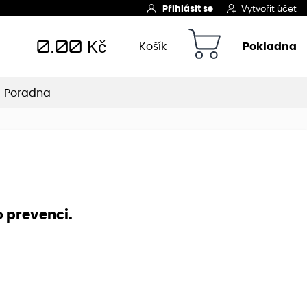
Přihlásit se
Vytvořit účet
0.00
Kč
Košík
Pokladna
Poradna
o prevenci.