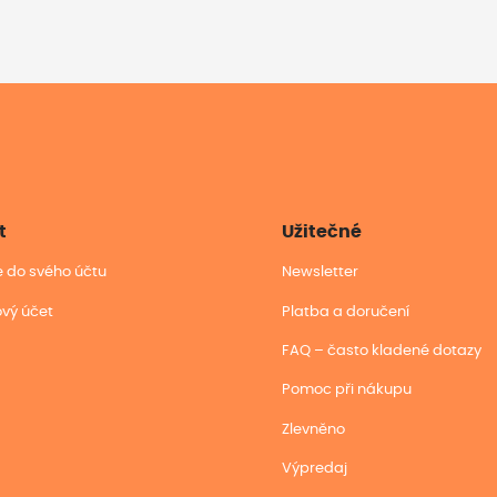
t
Užitečné
se do svého účtu
Newsletter
ový účet
Platba a doručení
FAQ – často kladené dotazy
Pomoc při nákupu
Zlevněno
Výpredaj