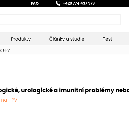
FAQ
+420 774 437 979
Produkty
Články a studie
Test
na HPV
ogické, urologické a imunitní problémy neb
 na HPV