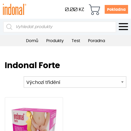
0.00
Kč
Pokladna
Products
search
Domů
Produkty
Test
Poradna
Indonal Forte