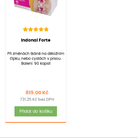
136
Hodnoceno
(Hodnocení:
136
)
Indonal Forte
4.90
z 5 na
základě
Při změnách tkáně na děložním
hodnocení
čípku, nebo cystách v prsou.
zákazníků
Balení: 90 kapslí
819.00
Kč
731.25
Kč
bez DPH
Přidat do košíku