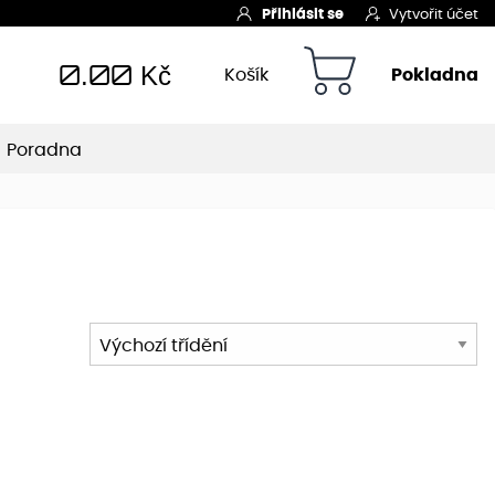
Přihlásit se
Vytvořit účet
0.00
Kč
Košík
Pokladna
Poradna