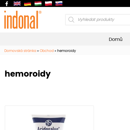
Products
search
Domů
Domovská stránka
»
Obchod
»
hemoroidy
hemoroidy