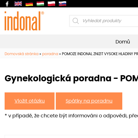
Products
search
Domů
Domovská stránka
»
poradna
»
POMOZE INDONAL ZNIZIT VYSOKE HLADINY P
Gynekologická poradna - PO
Vložit otázku
Spátky na poradnu
* v případě, že chcete být informováni o odpovědi, př