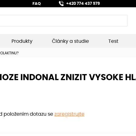
FAQ
+420 774 437 979
Produkty
Články a studie
Test
ROLAKTINU?
MOZE INDONAL ZNIZIT VYSOKE H
ed položením dotazu se
zaregistrujte