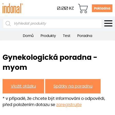
0.00
Kč
Pokladna
Products
search
Domů
Produkty
Test
Poradna
Gynekologická poradna -
myom
Vložit otázku
Spátky na poradnu
* v případě, že chcete být informováni o odpovědi,
před položením dotazu se
zaregistrujte