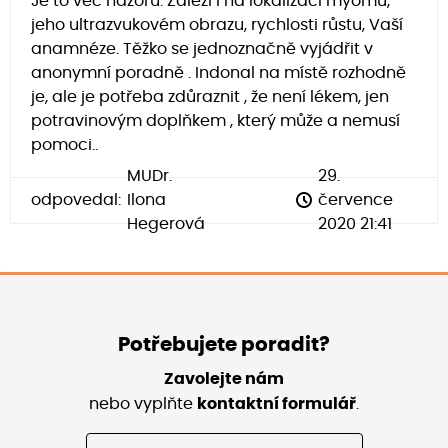
Je to věc názoru. Záleží i na lokalizaci myomu,
jeho ultrazvukovém obrazu, rychlosti růstu, Vaší
anamnéze. Těžko se jednoznačně vyjádřit v
anonymní poradně . Indonal na místě rozhodně
je, ale je potřeba zdůraznit , že není lékem, jen
potravinovým doplňkem , který může a nemusí
pomoci..
MUDr.
29.
odpovedal:
Ilona
července
Hegerová
2020 21:41
Potřebujete poradit?
Zavolejte nám
nebo vyplňte
kontaktní formulář
.