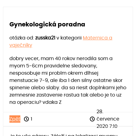
Gynekologická poradna
otázka od:
zusska21
v kategorii
Maternica a
vaječníky
dobry vecer, mam 40 rokov nerodila som a
myom 5-6cm pravidelne sledovany,
nesposobuje mi problm okrem dlhsej
menstuacie 7-9, ale iba 1 den silny ostatne skor
spinenie alebo slaby. da sa riesit doplnkami jeho
zemnesnie zastavenie rastua tak alebo je to uz
na operaciu? vdaka Z
28.
Zpět
1
července
2020 7:10