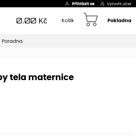
Přihlásit se
Vytvořit účet
0.00
Kč
Košík
Pokladna
Poradna
y tela maternice