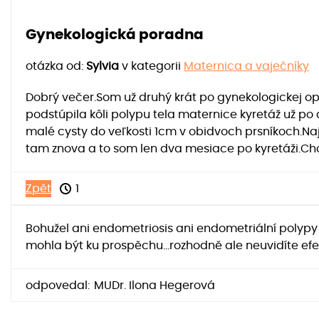
Gynekologická poradna
otázka od:
Sylvia
v kategorii
Maternica a vaječníky
Dobrý večer.Som už druhý krát po gynekologickej ope
podstúpila kôli polypu tela maternice kyretáž už 
malé cysty do veľkosti 1cm v obidvoch prsníkoch.Na
tam znova a to som len dva mesiace po kyretáži.Ch
Zpět
1
Bohužel ani endometriosis ani endometriální polypy
mohla být ku prospěchu...rozhodně ale neuvidíte efe
odpovedal:
MUDr. Ilona Hegerová