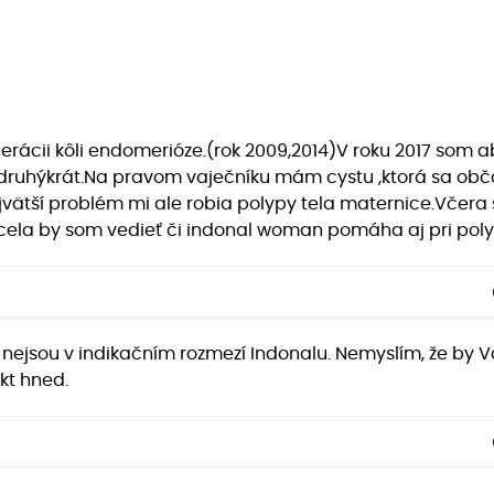
rácii kôli endomerióze.(rok 2009,2014)V roku 2017 som a
po druhýkrát.Na pravom vaječníku mám cystu ,ktorá sa o
jvätší problém mi ale robia polypy tela maternice.Včera 
cela by som vedieť či indonal woman pomáha aj pri poly
 nejsou v indikačním rozmezí Indonalu. Nemyslím, že by 
kt hned.