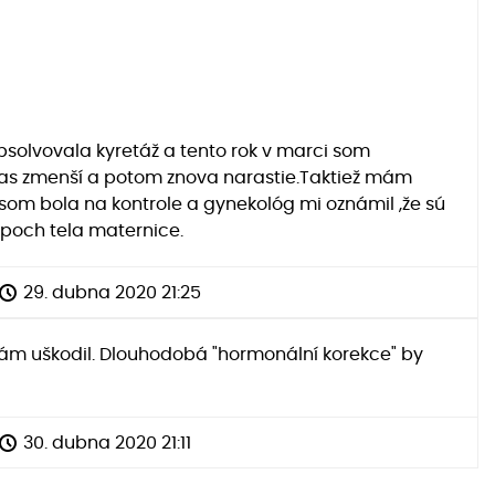
bsolvovala kyretáž a tento rok v marci som
bčas zmenší a potom znova narastie.Taktiež mám
som bola na kontrole a gynekológ mi oznámil ,že sú
poch tela maternice.
29. dubna 2020 21:25
Vám uškodil. Dlouhodobá "hormonální korekce" by
30. dubna 2020 21:11