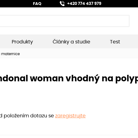
FAQ
+420 774 437 979
Produkty
Články a studie
Test
 maternice
indonal woman vhodný na polyp
ed položením dotazu se
zaregistrujte