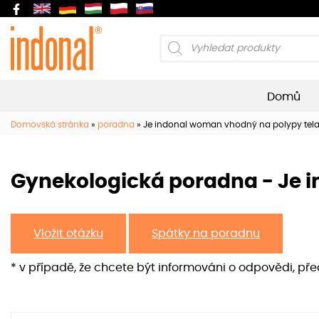
Products
search
Domů
Domovská stránka
»
poradna
»
Je indonal woman vhodný na polypy tela
Gynekologická poradna - Je 
Vložit otázku
Spátky na poradnu
* v případě, že chcete být informováni o odpovědi, př