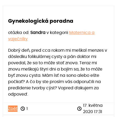
Gynekologická poradna
otázka od:
Sandra
v kategorii
Maternica a
vaječníky
Dobrý deň, pred cca rokom mi meškal menzes v
dôsledku folikulárnej cysty a pán doktor mi
povedal, že sa to môže stať znova. Teraz mi
znovu meškajú štyri dni a bojím sa, že to môže
byť znovu cysta. Mám ísť na sono alebo ešte
počkať? A čo by ste prosím vás odporučili na
predídenie tvorby cýst? Vopred ďakujem za
odpoveď.
17. května
Zpět
1
2020 17:31