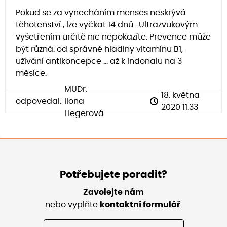
Pokud se za vynecháním menses neskrývá
těhotenství , lze vyčkat 14 dnů . Ultrazvukovým
vyšetřením určitě nic nepokazíte. Prevence může
být různá: od správné hladiny vitamínu B1,
užívání antikoncepce ... až k Indonalu na 3
měsíce.
MUDr.
18. května
odpovedal:
Ilona
2020 11:33
Hegerová
Potřebujete poradit?
Zavolejte nám
nebo vyplňte
kontaktní formulář
.