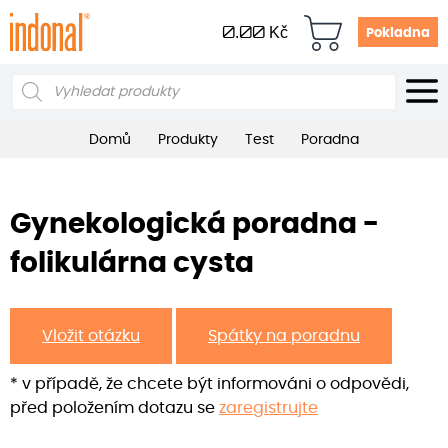
0.00
Kč
Pokladna
Products
search
Domů
Produkty
Test
Poradna
Gynekologická poradna -
folikulárna cysta
Vložit otázku
Spátky na poradnu
* v případě, že chcete být informováni o odpovědi,
před položením dotazu se
zaregistrujte