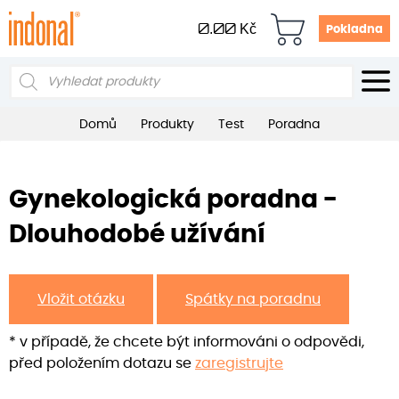
0.00
Kč
Pokladna
Products
search
Domů
Produkty
Test
Poradna
Gynekologická poradna -
Dlouhodobé užívání
Vložit otázku
Spátky na poradnu
* v případě, že chcete být informováni o odpovědi,
před položením dotazu se
zaregistrujte