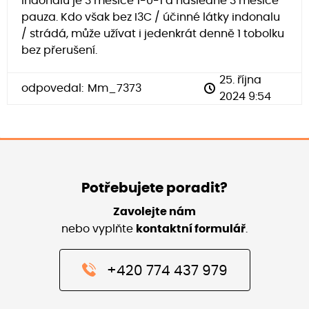
Indonalu je 3 měsíce 1-0-1 a následně 3 měsíce
pauza. Kdo však bez I3C / účinné látky indonalu
/ strádá, může užívat i jedenkrát denně 1 tobolku
bez přerušení.
25. října
odpovedal:
Mm_7373
2024 9:54
Potřebujete poradit?
Zavolejte nám
nebo vyplňte
kontaktní formulář
.
+420 774 437 979