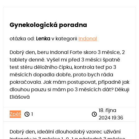
Gynekologická poradna
otázka od:
Lenka
v kategorii
Indonal
Dobrý den, beru Indonal Forte skoro 3 měsíce, 2
tablety denně. Vyšel mi před 3 měsíci špatně
test stěru děložního čípku, kontrola teď po 3
měsících dopadla dobře, proto bych ráda
pokračovala. Jak mám postupovat, případně jak
dlouhou pauzu si mám po 3 měsících dát? Děkuji
Eliášová
18. října
Zpět
1
2024 19:36
Dobrý den, ideální dlouhodobý vzorec užívání