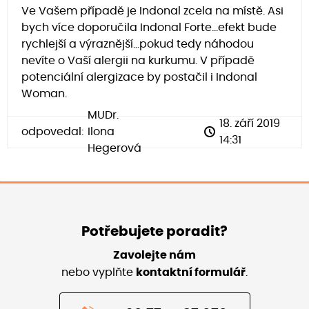
Ve Vašem případě je Indonal zcela na místě. Asi
bych více doporučila Indonal Forte...efekt bude
rychlejší a výraznější...pokud tedy náhodou
nevíte o Vaší alergii na kurkumu. V případě
potenciální alergizace by postačil i Indonal
Woman.
MUDr.
18. září 2019
odpovedal:
Ilona
14:31
Hegerová
Potřebujete poradit?
Zavolejte nám
nebo vyplňte
kontaktní formulář
.