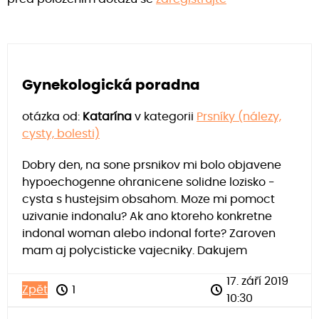
Gynekologická poradna
otázka od:
Katarína
v kategorii
Prsníky (nálezy,
cysty, bolesti)
Dobry den, na sone prsnikov mi bolo objavene
hypoechogenne ohranicene solidne lozisko -
cysta s hustejsim obsahom. Moze mi pomoct
uzivanie indonalu? Ak ano ktoreho konkretne
indonal woman alebo indonal forte? Zaroven
mam aj polycisticke vajecniky. Dakujem
17. září 2019
Zpět
1
10:30