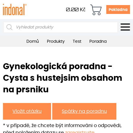
0.00
Kč
Pokladna
Products
search
Domů
Produkty
Test
Poradna
Gynekologická poradna -
Cysta s hustejsim obsahom
na prsniku
Vložit otázku
Spátky na poradnu
* v případě, že chcete být informováni o odpovědi,
před položením dotazu se
zaregistrujte