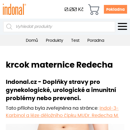
0.00
Kč
Pokladna
Products
search
Domů
Produkty
Test
Poradna
krcok maternice Redecha
Indonal.cz - Doplňky stravy pro
gynekologické, urologické a imunitní
problémy nebo prevenci.
Tato příloha byla zveřejněna na stránce:
Indol-3-
Karbinol a léze děložního čípku MUDr. Redecha M.