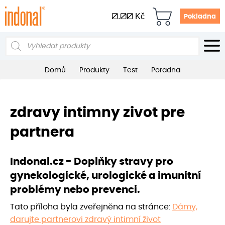
0.00
Kč
Pokladna
Products
search
Domů
Produkty
Test
Poradna
zdravy intimny zivot pre
partnera
Indonal.cz - Doplňky stravy pro
gynekologické, urologické a imunitní
problémy nebo prevenci.
Tato příloha byla zveřejněna na stránce:
Dámy,
darujte partnerovi zdravý intimní život