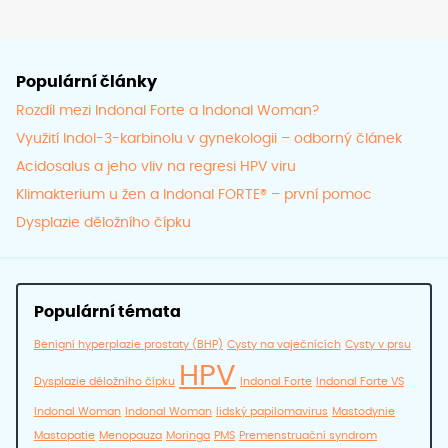
Populární články
Rozdíl mezi Indonal Forte a Indonal Woman?
Využití Indol-3-karbinolu v gynekologii – odborný článek
Acidosalus a jeho vliv na regresi HPV viru
Klimakterium u žen a Indonal FORTE® – první pomoc
Dysplazie děložního čípku
Populární témata
Benigní hyperplazie prostaty (BHP)
Cysty na vaječnících
Cysty v prsu
HPV
Dysplazie děložního čípku
Indonal Forte
Indonal Forte VS
Indonal Woman
Indonal Woman
lidský papilomavirus
Mastodynie
Mastopatie
Menopauza
Moringa
PMS
Premenstruační syndrom