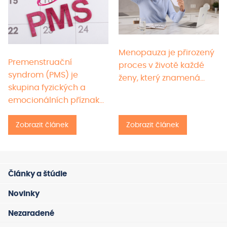
Menopauza je přirozený
Premenstruační
proces v životě každé
syndrom (PMS) je
ženy, který znamená…
skupina fyzických a
emocionálních příznaků,
které…
Zobrazit článek
Zobrazit článek
Články a štúdie
Novinky
Nezaradené