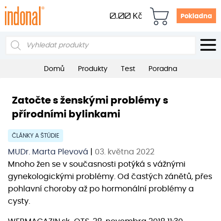
0.00
Kč
Pokladna
Products
search
Domů
Produkty
Test
Poradna
Zatočte s ženskými problémy s
přírodními bylinkami
ČLÁNKY A ŠTÚDIE
MUDr. Marta Plevová
|
03. května 2022
Mnoho žen se v současnosti potýká s vážnými
gynekologickými problémy. Od častých zánětů, přes
pohlavní choroby až po hormonální problémy a
cysty.