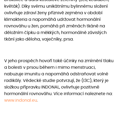
květák). Díky svému unikátnímu bylinnému složení
ovlivňuje zdraví ženy příznivě zejména v období
klimakteria a napomáhá udržovat hormonální
rovnováhu u žen, pomáhá při změnách tkáně na
děložním čípku a měkkých, hormonálně závislých
tkání jako děloha, vaječníky, prsa.
V jeho prospěch hovoří také účinky na zmírnění tlaku
a bolesti v prsou během i mimo menstruaci,
nabuzuje imunitu a napomáhá odstraňovat volné
radikály. Vědecké studie potvrzují, že (I3C), který je
složkou přípravku INDONAL, ovlivňuje pozitivně
hormonální rovnováhu. Více informací naleznete na:
www.indonal.eu
.