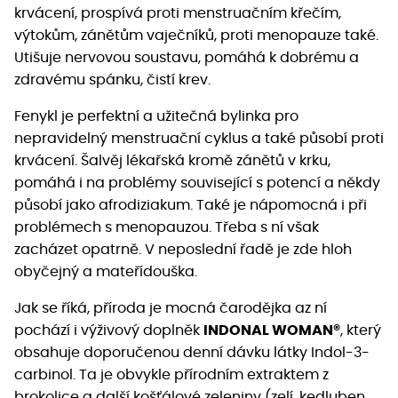
krvácení, prospívá proti menstruačním křečím,
výtokům, zánětům vaječníků, proti menopauze také.
Utišuje nervovou soustavu, pomáhá k dobrému a
zdravému spánku, čistí krev.
Fenykl je perfektní a užitečná bylinka pro
nepravidelný menstruační cyklus a také působí proti
krvácení. Šalvěj lékařská kromě zánětů v krku,
pomáhá i na problémy související s potencí a někdy
působí jako afrodiziakum. Také je nápomocná i při
problémech s menopauzou. Třeba s ní však
zacházet opatrně. V neposlední řadě je zde hloh
obyčejný a mateřídouška.
Jak se říká, příroda je mocná čarodějka az ní
pochází i výživový doplněk
INDONAL WOMAN®
, který
obsahuje doporučenou denní dávku látky Indol-3-
carbinol. Ta je obvykle přírodním extraktem z
brokolice a další košťálové zeleniny (zelí, kedluben,