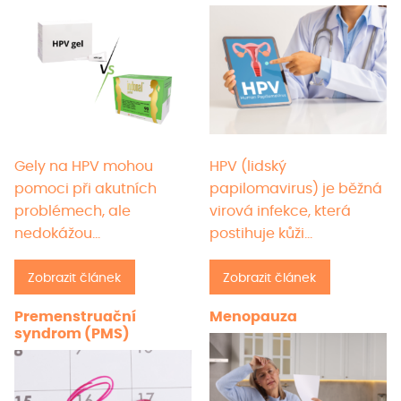
stránce
strán
produktu
prod
Gely na HPV mohou
HPV (lidský
pomoci při akutních
papilomavirus) je běžná
problémech, ale
virová infekce, která
nedokážou…
postihuje kůži…
Zobrazit článek
Zobrazit článek
Premenstruační
Menopauza
syndrom (PMS)