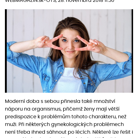
WEBMAGAZIN.sk-OTS, 28. novembra 2018 11:30
Moderní doba s sebou přinesla také množství
náporu na organismus, přičemž ženy mají větší
predispozice k problémům tohoto charakteru, než
muži. Při některých gynekologických problémech
není třeba ihned sáhnout po lécích. Některé lze řešit i