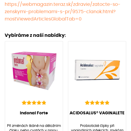
https://webmagazin.teraz.sk/zdravie/zatocte-so-
zenskymi-problemami-s-pr/9575-clanok.html?
mostViewedArticlesGlobalTab=0
Vybíráme z naší nabídky:
136
Hodnoceno
22
Hodnoceno
(Hodnocení:
136
)
(Hodnocení:
22
)
Indonal Forte
ACIDOSALUS® VAGINALETE
4.90
4.95
z 5 na
z 5 na
základě
základě
Při změnách tkáně na děložním
Probiotické čípky při
hodnocení
hodnocení
čípku, nebo cystách v prsou.
vaginálních infekcích: mykóza