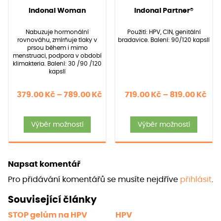
88
Hodnoceno
40
Hodnoceno
(Hodnocení:
88
)
(Hodnocení:
40
)
Indonal Woman
Indonal Partner®
4.97
5.00
z 5 na
z 5 na
základě
základě
Nabuzuje hormonální
Použití: HPV, CIN, genitální
hodnocení
hodnocení
rovnováhu, zmírňuje tlaky v
bradavice. Balení: 90/120 kapslí
zákazníků
zákazníků
prsou během i mimo
menstruaci, podpora v období
klimakteria. Balení: 30 /90 /120
kapslí
Rozpětí
Roz
379.00
Kč
–
789.00
Kč
719.00
Kč
–
819.00
Kč
cen:
cen
Tento
Tent
379.00 Kč
719
Výběr možností
Výběr možností
produkt
produ
až
až
má
má
789.00 Kč
819
více
více
Napsat komentář
variant.
varia
Pro přidávání komentářů se musíte nejdříve
přihlásit
.
Možnosti
Možno
lze
lze
Související články
vybrat
vybra
STOP gelům na HPV
HPV
na
na