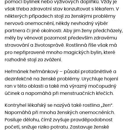
pomocí bylinek nebo výživových doplňků. Vždy je
však třeba zdravotní stav konzultovat s lékařem. V
některých případech stojí za ženskými problémy
nervová onemocnění, někdy nevhodný výběr
partnera či jiné okolnosti. Aby jim ženy předcházely,
měly by věnovat pozornost především zdravému
stravování a životosprávě. Rostlinná říše však má
pro nepřipravené mnoho magických bylin, které
rozhodně stojí za zvážení.
Heřmánek heřmánkový – působí protizánětlivě a
dezinfekčně na ženské problémy. Urychluje hojení
ran v této oblasti a také má výrazný močopudný
účinek a napomáhá při menstruačních křečích.
Kontryhel lékařský se nazývá také rostlina „žen“.
Napomáhá při mnoha ženských onemocněních.
Posiluje dělohu, čímž zvyšuje pravděpodobnost
početí, snižuje riziko potratu. Zastavuje ženské