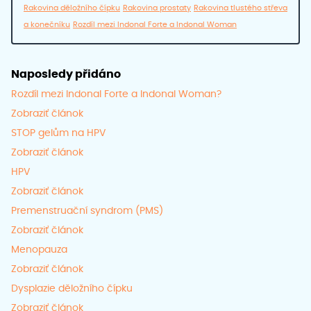
Rakovina děložního čípku
Rakovina prostaty
Rakovina tlustého střeva
a konečníku
Rozdíl mezi Indonal Forte a Indonal Woman
Naposledy přidáno
Rozdíl mezi Indonal Forte a Indonal Woman?
Zobraziť článok
STOP gelům na HPV
Zobraziť článok
HPV
Zobraziť článok
Premenstruační syndrom (PMS)
Zobraziť článok
Menopauza
Zobraziť článok
Dysplazie děložního čípku
Zobraziť článok