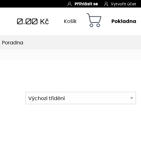
Přihlásit se
Vytvořit účet
0.00
Kč
Košík
Pokladna
Poradna