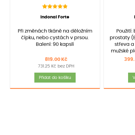
136
Hodnoceno
(Hodnocení:
136
)
(
Indonal Forte
4.90
z 5 na
základě
Při změnách tkáně na děložním
Použití:
hodnocení
zákazníků
čípku, nebo cystách v prsou.
prostaty (
Balení: 90 kapslí
střeva a
mužské plo
819.00
Kč
399
731.25
Kč
bez DPH
Přidat do košíku
V