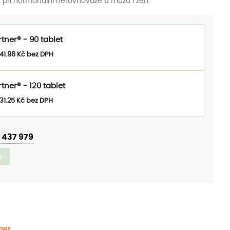
vý při hormonální nerovnováze u mužů i žen.
ž
19.00 Kč
tner® - 90 tablet
41.96
Kč
bez DPH
tner® - 120 tablet
31.25
Kč
bez DPH
 437 979
u
ner