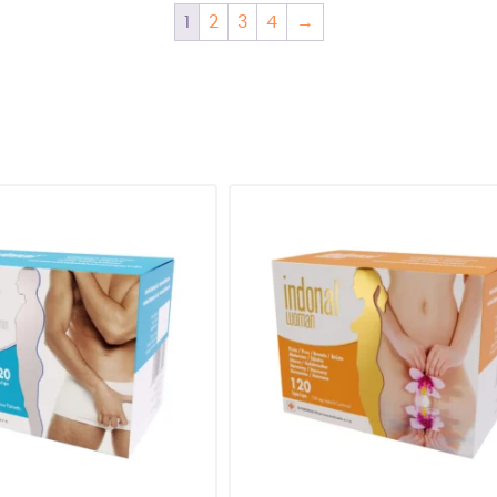
1
2
3
4
→