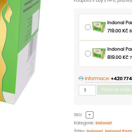
Podpora v boji s HPV, přízni
a
8
Indonal Par
719.00
Kč
6
Indonal Par
819.00
Kč
7
Informace:
+420 774
Balení
Indonal
Přidat do košík
Partner®
množství
SKU:
-
Kategorie:
Indonal
Štítky:
Indonal
,
Indonal Part