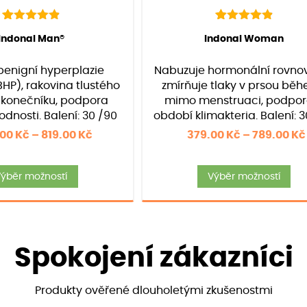
11
Hodnoceno
88
Hodnoceno
Hodnocení:
11
)
(Hodnocení:
88
)
Indonal Man®
Indonal Woman
4.91
4.97
z 5 na
z 5 na
základě
základě
 benigní hyperplazie
Nabuzuje hormonální rovno
hodnocení
hodnocení
zákazníků
zákazníků
BHP), rakovina tlustého
zmírňuje tlaky v prsou běh
 konečníku, podpora
mimo menstruaci, podpor
dnosti. Balení: 30 /90
období klimakteria. Balení: 
/120 kapslí
/120 kapslí
Rozpětí
.00
Kč
–
819.00
Kč
379.00
Kč
–
789.00
Kč
cen:
Tento
Te
399.00 Kč
ýběr možností
Výběr možností
produkt
pr
až
má
m
819.00 Kč
více
ví
variant.
va
Spokojení zákazníci
Možnosti
Mo
lze
lz
vybrat
vy
Produkty ověřené dlouholetými zkušenostmi
na
n