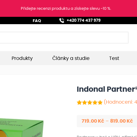
Přidejte recenzi produktu a získejte slevu -10 %.
FAQ
+420 774 437 979
Produkty
Články a studie
Test
Indonal Partner
(Hodnocení:
Hodnoceno
40
z 5
5.00
na základě
R
719.00
Kč
–
819.00
Kč
hodnocení
c
zákazníků
7