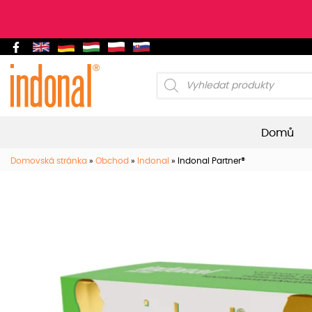
Products
search
Domů
Domovská stránka
»
Obchod
»
Indonal
»
Indonal Partner®