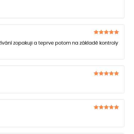
Hodnocení
z 5
5
Hodnocení
žívání zopakuji a teprve potom na základě kontroly
z 5
5
Hodnocení
z 5
5
Hodnocení
z 5
5