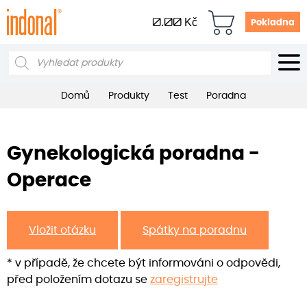
0.00
Kč
Pokladna
Products
search
Domů
Produkty
Test
Poradna
Gynekologická poradna -
Operace
Vložit otázku
Spátky na poradnu
* v případě, že chcete být informováni o odpovědi,
před položením dotazu se
zaregistrujte