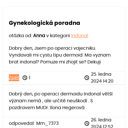
Gynekologická poradna
otázka od:
Anna
v kategorii
Indonal
Dobry den, Jsem po operaci vajecniku.
Vyndavali mi cystu tipu dermoid. Ma vyznam
brat indonal? Pomuze mi zhojit se? Dekuji
25. ledna
Zpět
1
2024 14:20
Dobrý den, po operaci dermoidu Indonal větší
význam nemá , ale určitě neuškodí . S
pozdravem MUDr. Ilona Hegerová
26. ledna
odpovedal:
Mm_7373
2024 12:52