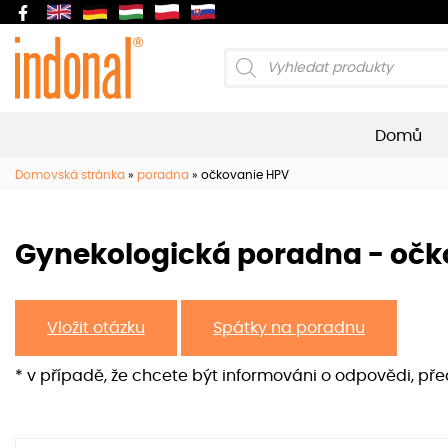
Products
search
Domů
Domovská stránka
»
poradna
»
očkovanie HPV
Gynekologická poradna - očk
Vložit otázku
Spátky na poradnu
* v případě, že chcete být informováni o odpovědi, př