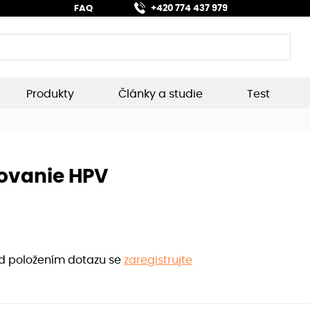
FAQ
+420 774 437 979
Produkty
Články a studie
Test
ovanie HPV
ed položením dotazu se
zaregistrujte