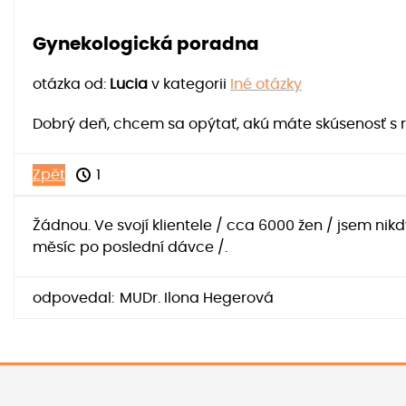
Gynekologická poradna
otázka od:
Lucia
v kategorii
Iné otázky
Dobrý deň, chcem sa opýtať, akú máte skúsenosť s 
Zpět
1
Žádnou. Ve svojí klientele / cca 6000 žen / jsem n
měsíc po poslední dávce /.
odpovedal:
MUDr. Ilona Hegerová