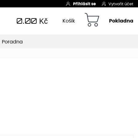
Přihlásit se
Vytvořit účet
0.00
Kč
Košík
Pokladna
Poradna