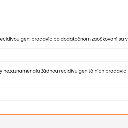
recidívou gen. bradavíc po dodatočnom zaočkovaní sa v
ikdy nezaznamenala žádnou recidivu genitálních bradavic