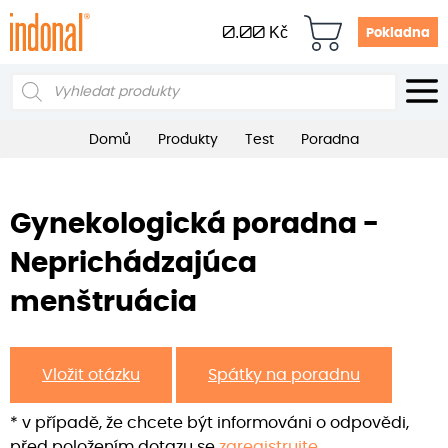
0.00
Kč
Pokladna
Products
search
Domů
Produkty
Test
Poradna
Gynekologická poradna -
Neprichádzajúca
menštruácia
Vložit otázku
Spátky na poradnu
* v případě, že chcete být informováni o odpovědi,
před položením dotazu se
zaregistrujte