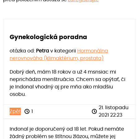
Gynekologická poradna
otázka od:
Petra
v kategorii
Hormonálna
nerovnováha (klimaktérium, prostata)
Dobrý deň, mám 18 rokov a už 4 msnsiac mi
neprichádza menštruácia. Chcem sa opýtať, či
je Indonal vhodný aj pre mňa ako mladšiu
osobu.
21. listopadu
Zpět
1
2021 22:23
Indonal je doporučený od 18 let. Pokud nemáte
žádný problém se štítnou žlázou, můžete jej