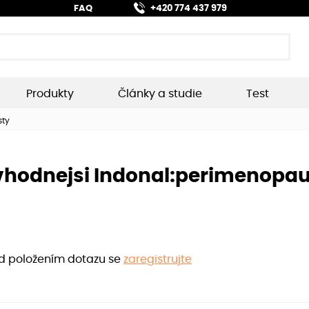
FAQ
+420 774 437 979
Produkty
Články a studie
Test
sty
vhodnejsi Indonal:perimenopa
ed položením dotazu se
zaregistrujte