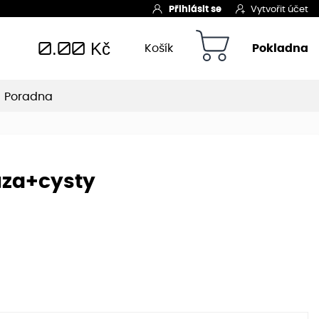
Přihlásit se
Vytvořit účet
0.00
Kč
Košík
Pokladna
Poradna
uza+cysty