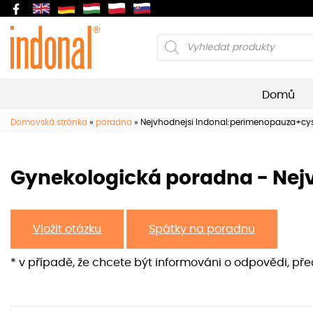
Products
search
Domů
Domovská stránka
»
poradna
»
Nejvhodnejsi Indonal:perimenopauza+cy
Gynekologická poradna - Nej
Vložit otázku
Spátky na poradnu
* v případě, že chcete být informováni o odpovědi, př