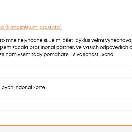
 (klimaktérium, prostata)
pro mne nejvhodnejsi. Je mi 51let-cyklus velmi vynechava
ed jsem zacala brat Inonal partner, ve Vasich odpovedich
e nam vsem tady pomahate.....s vdecnosti, Sona
a bych Indonal Forte.