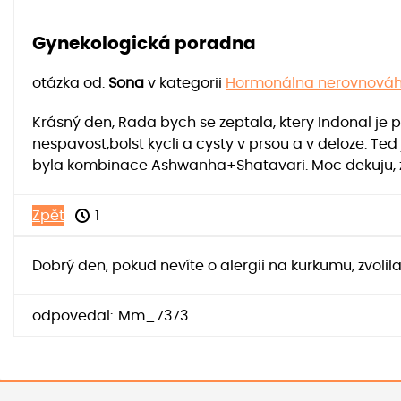
Gynekologická poradna
otázka od:
Sona
v kategorii
Hormonálna nerovnováha
Krásný den, Rada bych se zeptala, ktery Indonal je 
nespavost,bolst kycli a cysty v prsou a v deloze. T
byla kombinace Ashwanha+Shatavari. Moc dekuju, z
Zpět
1
Dobrý den, pokud nevíte o alergii na kurkumu, zvolil
odpovedal:
Mm_7373